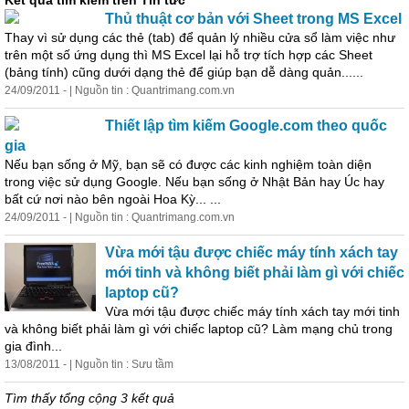
Kết quả tìm kiếm trên Tin tức
Thủ thuật cơ bản
với
Sheet trong MS Excel
Thay vì sử dụng các thẻ (tab) để quản lý nhiều cửa sổ làm việc như
trên một số ứng dụng thì MS Excel lại hỗ trợ tích hợp các Sheet
(bảng tính) cũng dưới dạng thẻ để giúp bạn dễ dàng quản......
24/09/2011 - | Nguồn tin : Quantrimang.com.vn
Thiết lập tìm kiếm Google.com theo quốc
gia
Nếu bạn sống ở Mỹ, bạn sẽ có được các kinh nghiệm toàn diện
trong việc sử dụng Google. Nếu bạn sống ở Nhật Bản hay Úc hay
bất cứ nơi nào bên ngoài Hoa Kỳ... ...
24/09/2011 - | Nguồn tin : Quantrimang.com.vn
Vừa mới tậu được chiếc máy tính xách tay
mới tinh và không biết phải làm gì
với
chiếc
laptop cũ?
Vừa mới tậu được chiếc máy tính xách tay mới tinh
và không biết phải làm gì
với
chiếc laptop cũ? Làm mạng chủ trong
gia đình...
13/08/2011 - | Nguồn tin : Sưu tầm
Tìm thấy tổng cộng 3 kết quả