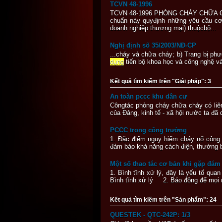
TCVN 48-1996
TCVN 48-1996 PHÒNG CHÁY CHỮA 
chuẩn này quyđịnh những yêu cầu cơ
doanh nghiệp thương mại) thuộcbộ...
Nghị định số 35/2003/NĐ-CP
...cháy và chữa cháy; b) Trang bị p
dụng
tiến bộ khoa học và công nghệ và
Kết quả tìm kiếm trên "Giải pháp": 3
An toàn pccc khu dân cư
Côngtác phòng cháy chữa cháy có liên
của Đảng, kinh tế - xã hội nước ta đã
PCCC trong công trường
1. Đặc điểm nguy hiểm cháy nổ công t
đảm bảo khả năng cách điện, thường bị
Một số thao tác cơ bản khi gặp đám
1. Bình tĩnh xử lý, đây là yếu tố qua
Bình tĩnh xử lý 2. Báo động để mọi ng
Kết quả tìm kiếm trên "Sản phẩm": 24
QUESTEK - QTC-242P: 1/3