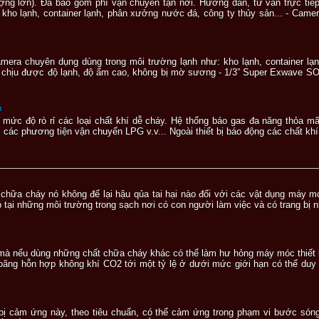
ng lớn). Đã bao gồm phí vận chuyển tận nơi. Hướng dẫn, tư vấn trực ti
 kho lạnh, container lạnh, phân xưởng nước đá, công ty thủy sản... - Camer
mera chuyên dụng dùng trong môi trường lạnh như: kho lạnh, container lạ
ệt chịu được độ lạnh, độ ẩm cao, không bị mờ sương - 1/3” Super Exwave S
m
ị mức độ rò rỉ các loại chất khí dễ cháy. Hệ thống báo gas đa năng thỏa 
các phương tiện vận chuyển LPG v.v... Ngoài thiết bị báo động các chất khí 
ụ chữa cháy nó không để lại hậu qủa tai hại nào đối với các vật dụng má
 tại những môi trường trong sạch nơi có con người làm việc và có trang bị 
mà nếu dùng những chất chữa cháy khác có thể làm hư hỏng máy móc thiết 
 loãng hỗn hợp không khí CO2 tới một tỷ lệ ở dưới mức giới hạn có thể duy
ết bị cảm ứng này, theo tiêu chuẩn, có thể cảm ứng trong phạm vi bước só