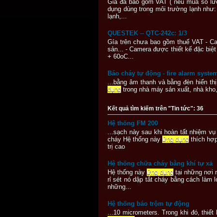
Giá đã bao gồm VAT ( nếu mua số lượ
dụng dùng trong môi trường lạnh như:
lạnh,...
QUESTEK -- QTC-242c: 1/3
Gía trên chưa bao gồm thuế VAT - Ca
sản... - Camera được thiết kế đặc bi
+ 60oC...
Báo cháy tự động - fire alarm syste
...bằng âm thanh và bằng đèn hiển th
dụng
trong nhà máy sản xuất, nhà kho, 
Kết quả tìm kiếm trên "Tin tức": 36
Hệ thống FM 200
...sạch này sau khi hoàn tất nhiệm v
cháy Hệ thống này
ứng dụng
thích hợp
trị cao
Hệ thống chữa cháy bằng khí tự xả
Hệ thống này
ứng dụng
tại những nơi 
rỉ sét nó dập tắt cháy bằng cách làm
những...
Hệ thống báo trộm tự động
...10 micrometers. Trong khi đó, thi