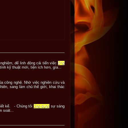
nghiệm, để linh động cải tiến việc
ứng
nh kỹ thuật mới, tiện ích hơn, gía...
của công nghệ. Nhờ việc nghiên cứu và
iên, sang làm chủ thế giới, khai thác
hiết kế. - Chúng tôi
ứng dụng
sự sáng
 soát...