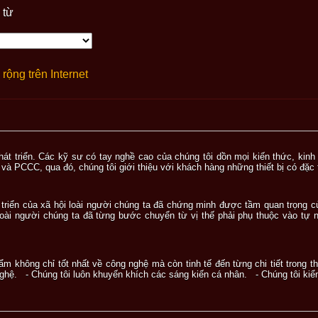
 từ
rộng trên Internet
hát triển. Các kỹ sư có tay nghề cao của chúng tôi dồn mọi kiến thức, kinh 
và PCCC, qua đó, chúng tôi giới thiệu với khách hàng những thiết bị có đặc tí
t triển của xã hội loài người chúng ta đã chứng minh được tầm quan trọng 
ài người chúng ta đã từng bước chuyển từ vị thế phải phụ thuộc vào tự nh
hẩm không chỉ tốt nhất về công nghệ mà còn tinh tế đến từng chi tiết trong t
nghệ. - Chúng tôi luôn khuyến khích các sáng kiến cá nhân. - Chúng tôi kiểm