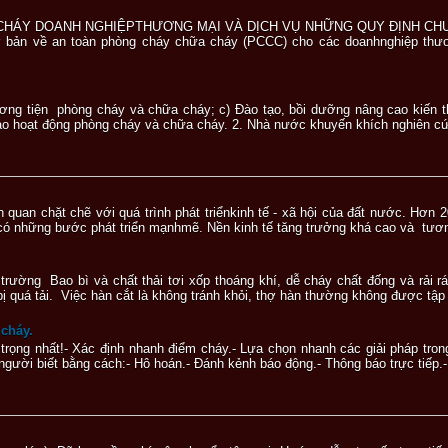
CHÁY DOANH NGHIỆPTHƯƠNG MẠI VÀ DỊCH VỤ NHỮNG QUY ĐỊNH CHUNG
 bản về an toàn phòng cháy chữa cháy (PCCC) cho các doanhnghiệp thương
hương tiện phòng cháy và chữa cháy; c) Đào tạo, bồi dưỡng nâng cao kiến
o hoạt động phòng cháy và chữa cháy. 2. Nhà nước khuyến khích nghiên cứu 
 quan chặt chẽ với quá trình phát triểnkinh tế - xã hội của đất nước. Hơn 
 có những bước phát triển mạnhmẽ. Nền kinh tế tăng trưởng khá cao và tươn
rường Bao bì và chất thải tơi xốp thoáng khí, dễ cháy chất đống và rải 
 quá tải. Việc hàn cắt là không tránh khỏi, thợ hàn thường không được tập
 cháy.
n trọng nhất!- Xác định nhanh điểm cháy.- Lựa chọn nhanh các giải pháp tro
ười biết bằng cách:- Hô hoán.- Đánh kẻnh báo động.- Thông báo trực tiếp.-.