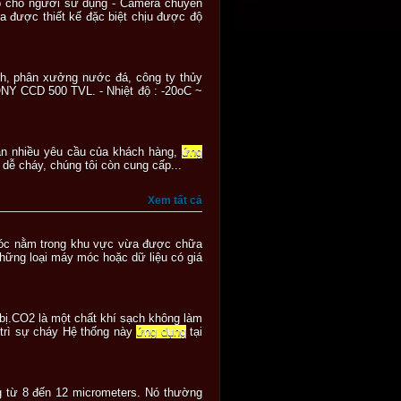
ếp cho người sử dụng - Camera chuyên
a được thiết kế đặc biệt chịu được độ
nh, phân xưởng nước đá, công ty thủy
ONY CCD 500 TVL. - Nhiệt độ : -20oC ~
mãn nhiều yêu cầu của khách hàng,
ứng
dễ cháy, chúng tôi còn cung cấp...
Xem tất cả
y móc nằm trong khu vực vừa được chữa
những loại máy móc hoặc dữ liệu có giá
bị.CO2 là một chất khí sạch không làm
 trì sự cháy Hệ thống này
ứng dụng
tại
ng từ 8 đến 12 micrometers. Nó thường