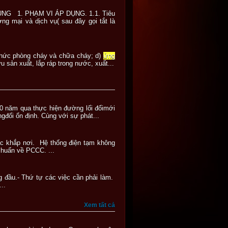
 1. PHẠM VI ÁP DỤNG. 1.1. Tiêu
 mại và dịch vụ( sau đây gọi tắt là
 thức phòng cháy và chữa cháy; d)
ứng
sản xuất, lắp ráp trong nước, xuất...
20 năm qua thực hiện đường lối đổimới
gđối ổn định. Cùng với sự phát...
rác khắp nơi. Hệ thống điện tạm không
 huấn về PCCC. ...
ng đầu.- Thứ tự các việc cần phải làm.
..
Xem tất cả