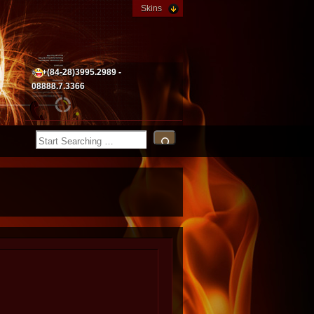
Skins
+(84-28)3995.2989 -
08888.7.3366