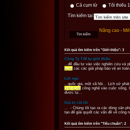
Cả cụm từ
Tối thiểu 1
Tìm kiếm tại:
Nâng cao
-
Mở 
Kết quả tìm kiếm trên "Giới thiệu": 3
Công Ty T-M tự giới thiệu
...để đầu tư vào việc nghiên cứu và p
dụng
các các giải pháp bảo vệ an toàn 
Lời ngỏ
...quốc gia, một xã hội… Lịch sử phá
ứng dụng
công nghệ vào cuộc sống, lo
được tự...
Giá trị cốt lõi
... - Chúng tôi tạo ra các dòng sản p
tạo để giải quyết các vấn đề về công 
Kết quả tìm kiếm trên "Tiêu chuẩn": 2