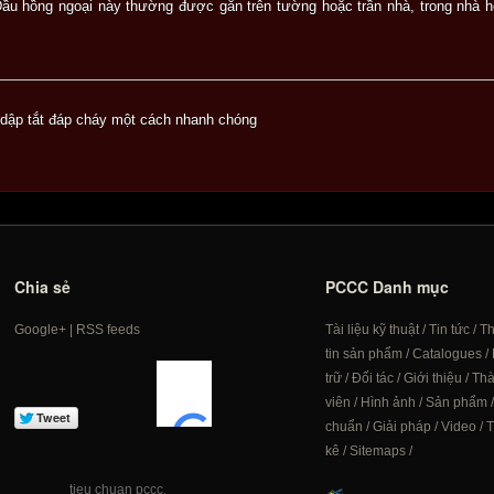
ầu hồng ngoại này thường được gắn trên tường hoặc trần nhà, trong nhà h
 dập tắt đáp cháy một cách nhanh chóng
Chia sẻ
PCCC Danh mục
Google+
|
RSS feeds
Tài liệu kỹ thuật
/
Tin tức
/
T
tin sản phẩm
/
Catalogues
/
trữ
/
Đối tác
/
Giới thiệu
/
Th
viên
/
Hình ảnh
/
Sản phẩm
chuẩn
/
Giải pháp
/
Video
/
T
kê
/
Sitemaps
/
tieu chuan pccc