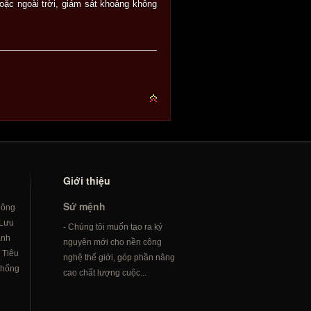
oặc ngoài trời, giám sát khoảng không
Giới thiệu
Sứ mệnh
hông
Lưu
- Chúng tôi muốn tạo ra kỷ
ành
nguyên mới cho nền công
/
Tiêu
nghệ thế giới, góp phần nâng
hống
cao chất lượng cuộc...