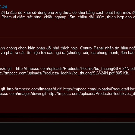
C-24
24 là đầu dò khói sữ dụng phương thức dò khói bằng cách phát hiện mức độ
c. Phạm vi giám sát rộng, chiều ngang: 15m, chiều dài 100m, thích hợp cho
nh chóng chọn biện pháp đối phó thích hợp. Control Panel nhận tín hiệu ngõ
 và phát ra các tín hiệu tới các ngõ ra (chuông, còi, loa phóng thanh, đèn báo c
s/d.gif http://tmpccc.com/uploads/Products/Hochiki/bc_thuong/SLV-24
tp://tmpccc.com/uploads/Products/Hochiki/bc_thuong/SLV-24N.pdf 895 Kb...
.gif http://tmpccc.com/images/d.gif http://tmpccc.com/uploads/Products/Ho
mpccc.com/images/down.gif http://tmpccc.com/uploads/Products/Hochiki/bc_d