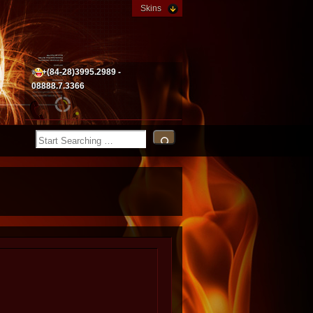
Skins
+(84-28)3995.2989 -
08888.7.3366