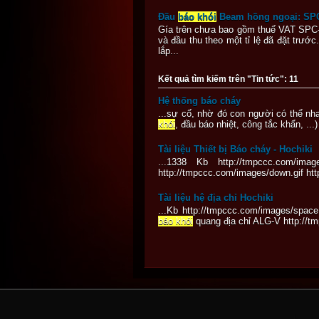
Đầu
báo khói
Beam hồng ngoại: SP
Gía trên chưa bao gồm thuế VAT SPC-
và đầu thu theo một tỉ lệ đã đặt trướ
lắp...
Kết quả tìm kiếm trên "Tin tức": 11
Hệ thống báo cháy
...sự cố, nhờ đó con người có thể nha
khói
, đầu báo nhiệt, công tắc khẩn, ...)
Tài liệu Thiết bị Báo cháy - Hochiki
...1338 Kb http://tmpccc.com/image
http://tmpccc.com/images/down.gif ht
Tài liệu hệ địa chỉ Hochiki
...Kb http://tmpccc.com/images/space
báo khói
quang địa chỉ ALG-V http://t