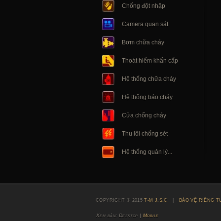
Chống đột nhập
Camera quan sát
Bơm chữa cháy
Thoát hiểm khẩn cấp
Hệ thống chữa cháy
Hệ thống báo cháy
Cửa chống cháy
Thu lôi chống sét
Hệ thống quản lý...
COPYRIGHT © 2015
T-M J.S.C
|
BẢO VỆ RIÊNG T
Xem bản: Desktop |
Mobile