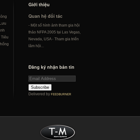
Giới thiệu
Quan hệ đối tác
hông
Lưu
- Một số hình ảnh tham gia hội
ành
thảo NFPA 2005 tại Las Vegas,
/
Tiêu
Nevada, USA - Tham gia triển
hống
lãm hội...
Đăng ký nhận bản tin
Subscribe
Delivered by
FEEDBURNER