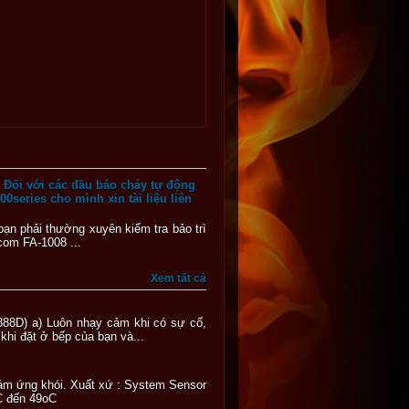
1/ Đối với các đầu báo cháy tự động
0series cho mình xin tài liệu liên
bạn phải thường xuyên kiểm tra bảo trì
rcom FA-1008 ...
Xem tất cả
888D) a) Luôn nhạy cảm khi có sự cố,
 khi đặt ở bếp của bạn và...
cảm ứng khói. Xuất xứ : System Sensor
0oC đến 49oC