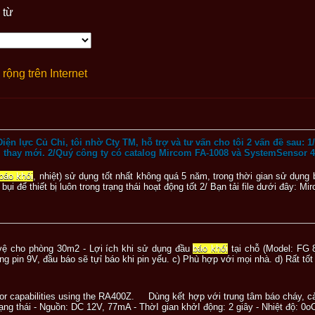
 từ
rộng trên Internet
Điện lực Củ Chi, tôi nhờ Cty TM, hỗ trợ và tư vấn cho tôi 2 vấn đề sau: 
hì thay mới. 2/Quý công ty có catalog Mircom FA-1008 và SystemSensor 40
báo khói
, nhiệt) sử dụng tốt nhất không quá 5 năm, trong thời gian sử dụng 
 bụi để thiết bị luôn trong trạng thái hoạt động tốt 2/ Bạn tải file dưới đây: Mi
vệ cho phòng 30m2 - Lợi ích khi sử dụng đầu
báo khói
tại chỗ (Model: FG 
ng pin 9V, đầu báo sẽ tựỉ báo khi pin yếu. c) Phù hợp với mọi nhà. d) Rất tốt
tor capabilities using the RA400Z. Dùng kết hợp với trung tâm báo cháy, 
rạng thái - Nguồn: DC 12V, 77mA - ThờI gian khởI động: 2 giây - Nhiệt độ: 