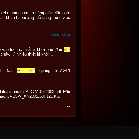
 che phủ chùm tia sáng giữa đầu phát
 các khu nhà xưởng, dễ dàng trong việc
Xem tất cả
 vào từ các thiết bị khởi báo (đầu
báo
háy,...) Nhiều thiết bị khởi...
N.pdf Đầu
báo khói
quang SLV-24N
chiki/bc_diachi/ALG-V_07-2002.pdf Đầu
iachi/ALG-V_07-2002.pdf 121 Kb...