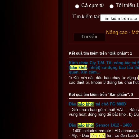
Cả cụm từ
Tối thiểu 1
Tìm kiếm tại:
Nâng cao
-
Mở 
Kết quả tìm kiếm trên "Giải pháp": 1
Kính chào Cty T-M. Tôi công tác tại 
(
báo khói
, nhiệt) sử dụng bao lâu t
quan. Xin cảm...
1/ Đối với các đầu báo cháy tự động (
các thiết bị, khoản 3 tháng lau chùi hút
Kết quả tìm kiếm trên "Sản phẩm": 8
Đầu
báo khói
tại chổ FG 888D
- Giá chưa bao gồm thuế VAT. - Bảo 
vùng hoạt động rộng dễ bắt khói. b) Dù
Đầu
báo khói
Sensor 1412 - 1400
...1400 includes remote LED annuncia
- Mỹ. - Đầu
báo khói
Ion, có đèn báo t