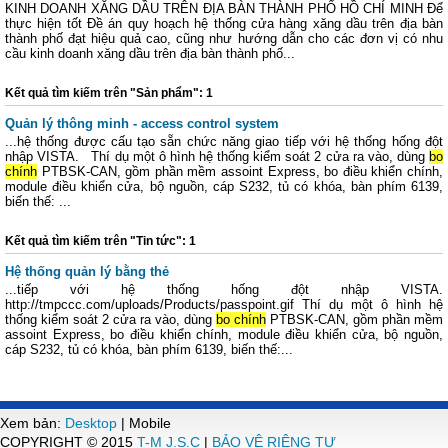
KINH DOANH XĂNG DẦU TRÊN ĐỊA BÀN THÀNH PHỐ HỒ CHÍ MINH Để
thực hiện tốt Đề án quy hoạch hệ thống cửa hàng xăng dầu trên địa bàn
thành phố đạt hiệu quả cao, cũng như hướng dẫn cho các đơn vị có nhu
cầu kinh doanh xăng dầu trên địa bàn thành phố...
Kết quả tìm kiếm trên "Sản phẩm": 1
Quản lý thông minh - access control system
...hệ thống được cấu tạo sẵn chức năng giao tiếp với hệ thống hống đột
nhập VISTA. Thí dụ một ô hình hệ thống kiểm soát 2 cửa ra vào, dùng
bo
chính
PTBSK-CAN, gồm phần mềm assoint Express, bo điều khiển chính,
module điều khiển cửa, bộ nguồn, cáp S232, tủ có khóa, bàn phím 6139,
biến thế: ...
Kết quả tìm kiếm trên "Tin tức": 1
Hệ thống quản lý bằng thẻ
...tiếp với hệ thống hống đột nhập VISTA.
http://tmpccc.com/uploads/Products/passpoint.gif Thí dụ một ô hình hệ
thống kiểm soát 2 cửa ra vào, dùng
bo chính
PTBSK-CAN, gồm phần mềm
assoint Express, bo điều khiển chính, module điều khiển cửa, bộ nguồn,
cáp S232, tủ có khóa, bàn phím 6139, biến thế:...
Xem bản:
Desktop
| Mobile
COPYRIGHT © 2015
T-M J.S.C
|
BẢO VỆ RIÊNG TƯ