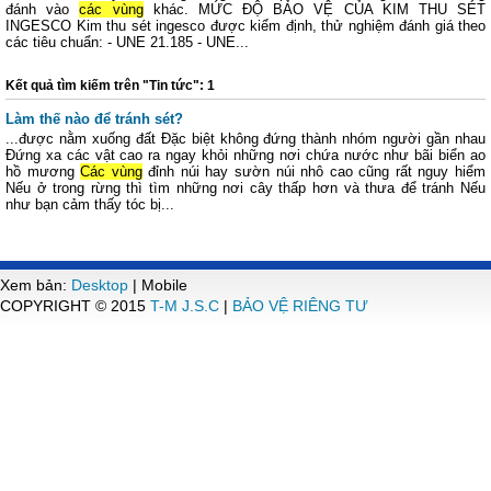
đánh vào
các vùng
khác. MỨC ĐỘ BẢO VỆ CỦA KIM THU SÉT
INGESCO Kim thu sét ingesco được kiểm định, thử nghiệm đánh giá theo
các tiêu chuẩn: - UNE 21.185 - UNE...
Kết quả tìm kiếm trên "Tin tức": 1
Làm thế nào để tránh sét?
...được nằm xuống đất Đặc biệt không đứng thành nhóm người gần nhau
Đứng xa các vật cao ra ngay khỏi những nơi chứa nước như bãi biển ao
hồ mương
Các vùng
đỉnh núi hay sườn núi nhô cao cũng rất nguy hiểm
Nếu ở trong rừng thì tìm những nơi cây thấp hơn và thưa để tránh Nếu
như bạn cảm thấy tóc bị...
Xem bản:
Desktop
| Mobile
COPYRIGHT © 2015
T-M J.S.C
|
BẢO VỆ RIÊNG TƯ