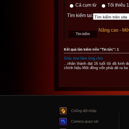
Cả cụm từ
Tối thiểu 1
Tìm kiếm tại:
Nâng cao
-
Mở 
Kết quả tìm kiếm trên "Tin tức": 1
Giấc mơ làm ông chủ
...nhân thành đạt 16 tuổi tôi đã kinh 
chính hiệu Một đồng vốn phải đẻ ra ba
Chống đột nhập
Camera quan sát