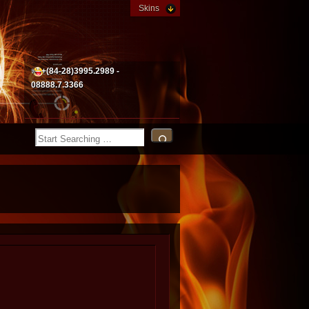
Skins
+(84-28)3995.2989 -
08888.7.3366