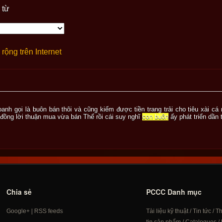
 từ
rộng trên Internet
doanh gọi là buôn bán thôi và cũng kiếm được tiền trang trải cho tiêu xài c
 đồng lời thuận mua vừa bán Thế rồi cái suy nghĩ
con buôn
ấy phát triển dần 
Chia sẻ
PCCC Danh mục
Google+
|
RSS feeds
Tài liệu kỹ thuật
/
Tin tức
/
T