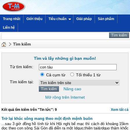
Trang nhất
Giới thiệu
Tiêu chuẩn
Giải pháp
Sản phẩm
Liên hệ
Tìm kiếm
Tìm và lấy những gì bạn muốn!
Từ tìm kiếm:
Cả cụm từ
Tối thiểu 1 từ
Tìm kiếm tại:
Nâng cao
Mở rộng trên Internet
Kết quả tìm kiếm trên "Tin tức": 9
Xem tất cả
Trở lại khúc sông mang theo một định mệnh buồn
...sau 3 giờ đồng hồ tính từ khi Hội nghị bế mạc thì cách đó khoảng 15km
dọc theo con sông Sài Gòn đã diễn ra một ldquo;thiên tai&rdquo thảm khốc