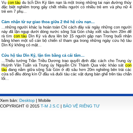
Vụ
con tàu
du lịch Dìn Ký lâm nạn là một trong những tai nạn đường thủy
đặc biệt nghiêm trọng gây chết nhiều người có nhiều trẻ em và phụ nữ 4
trẻ em 7 phụ...
Cảm nhận từ sự giao thoa giữa 2 thế hệ cứu nạn...
...những người khác lạ hoàn toàn Chỉ cách đây vài ngày những con người
này đã lặn ngụp dưới dòng nước sông Sài Gòn chảy xiết sâu hơn 20m để
rà tìm
con tàu
Dìn Ký và đưa lên bờ 15 người gặp nạn Trong buổi nhận
bằng khen một số cán bộ chiến sĩ tham gia trong những ngày cứu hộ tàu
Dìn Ký không có mặt...
Cứu hộ tàu Dìn Ký, lặn tìm bằng cả cái tâm…
...Thiếu tướng Trần Triều Dương trao quyết định đặc cách cho Trung úy
Huỳnh Văn Tuấn và Trung úy Nguyễn Chí Thành Qua việc khảo sát
con
tàu
đang nằm giữa sông Sài Gòn ở độ sâu hơn 20m nghiêng bên trái các
cửa sổ đều đóng kín Ở đầu và đuôi tàu các vật dụng bàn ghế trên tàu chắn
lối...
Xem bản:
Desktop
| Mobile
COPYRIGHT © 2015
T-M J.S.C
|
BẢO VỆ RIÊNG TƯ