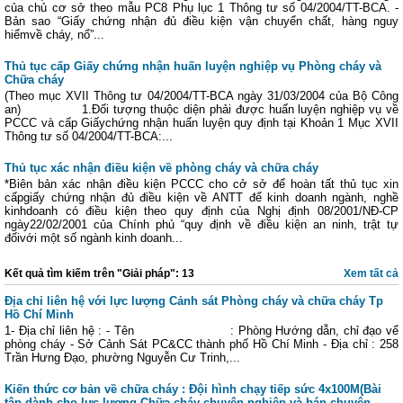
của chủ cơ sở theo mẫu PC8 Phụ lục 1 Thông tư số 04/2004/TT-BCA. -
Bản sao “Giấy chứng nhận đủ điều kiện vận chuyển chất, hàng nguy
hiểmvề cháy, nổ”...
Thủ tục cấp Giấy chứng nhận huấn luyện nghiệp vụ Phòng cháy và
Chữa cháy
(Theo mục XVII Thông tư 04/2004/TT-BCA ngày 31/03/2004 của Bộ Công
an) 1.Đối tượng thuộc diện phải được huấn luyện nghiệp vụ về
PCCC và cấp Giấychứng nhận huấn luyện quy định tại Khoản 1 Mục XVII
Thông tư số 04/2004/TT-BCA:...
Thủ tục xác nhận điều kiện về phòng cháy và chữa cháy
*Biên bản xác nhận điều kiện PCCC cho cở sở để hoàn tất thủ tục xin
cấpgiấy chứng nhận đủ điều kiện về ANTT để kinh doanh ngành, nghề
kinhdoanh có điều kiện theo quy định của Nghị định 08/2001/NĐ-CP
ngày22/02/2001 của Chính phủ “quy định về điều kiện an ninh, trật tự
đốivới một số ngành kinh doanh...
Kết quả tìm kiếm trên "Giải pháp": 13
Xem tất cả
Địa chỉ liên hệ với lực lượng Cảnh sát Phòng cháy và chữa cháy Tp
Hồ Chí Minh
1- Địa chỉ liên hệ : - Tên : Phòng Hướng dẫn, chỉ đạo vể
phòng cháy - Sở Cảnh Sát PC&CC thành phố Hồ Chí Minh - Địa chỉ : 258
Trần Hưng Đạo, phường Nguyễn Cư Trinh,...
Kiến thức cơ bản về chữa cháy : Đội hình chạy tiếp sức 4x100M(Bài
tập dành cho lực lượng Chữa cháy chuyên nghiệp và bán chuyên