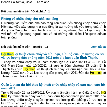
Beach California, USA + Xem ảnh
Kết quả tìm kiếm trên "Giải pháp": 1
Phòng và chữa cháy cho nhà cao tầng
I. Những đặc điểm của nhà cao tầng liên quan đến phòng cháy chữa cháy
Hiệnnay, việc xây dựng nhà cao tầng là xu hướng tất yếu trong quá trình
đôthị hoá đang phát triển nhanh ở nước ta. Tuy nhiên, đây là loại côngtrình
với mật độ tập trung người cao và có những đặc điểm liên quan đếnan
toàn phòng...
Kết quả tìm kiếm trên "Tin tức": 11
Xem tất cả
Hội thao
kỹ thuật chữa cháy và cứu nạn, cứu hộ của lực lựơng cơ sở
và lực lượng dân phòng năm 2011 trên địa bàn quận Bình Thạnh.
...cháy và chữa cháy và 05 năm thành lập Sở Cảnh sát PC&CC TP. Hồ
Chí Minh.Sáng ngày 10/9/2011 tại đường 30m phường 13 quận Bình
Thạnh tổ chức
Hội thao
kỹ thuật chữa cháy và cứu nạn cứu hộ của lực
lượng PCCC cơ sở và lực lượng dân phòng năm 2011 Đến dự
Hội thao
có
Thiếu tướng Trần Triều Dương...
Quận 1 tham dự hội thao kỹ thuật chữa cháy cháy và cứu nạn, cứu hộ
năm 2011
Trong 02 ngày 26 và 28/9/2011, Ủy ban nhân dân thành phố đã tổ chức
Hội
thao
kỹ thuật chữa cháy và cứu nạn, cứu hộ cấp thành phố năm 2011 cho
lực lượng chữa cháy chuyên nghiệp, lực lượng dân phòng và lực lượng
PCCC cơ sở tại Trung tâm đào tạo và huấn luyện nghiệp vụ chữa cháy và
cứu nạn cứu hộ.Cuộc...