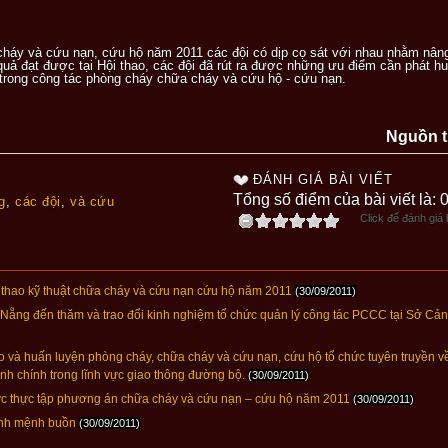
 cháy và cứu nạn, cứu hộ năm 2011 các đội
có
dịp cọ sát với nhau nhằm nâng
quả đạt được tại Hội thao, các đội đã rút ra được những ưu điểm cần phát 
trong công tác phòng cháy chữa cháy và cứu hộ - cứu nạn.
Nguồn t
ĐÁNH GIÁ BÀI VIẾT
Tổng số điểm của bài viết là: 
g
,
các đội
,
và cứu
Click để đánh giá b
o kỹ thuật chữa cháy và cứu nạn cứu hộ năm 2011
(30/09/2011)
ẵng đến thăm và trao đổi kinh nghiệm tổ chức quản lý công tác PCCC tại Sở Cả
 và huấn luyện phòng cháy, chữa cháy và cứu nạn, cứu hộ tổ chức tuyên truyền 
nh chính trong lĩnh vực giao thông đường bộ.
(30/09/2011)
hức thực tập phương án chữa cháy và cứu nạn – cứu hộ năm 2011
(30/09/2011)
ịnh mệnh buồn
(30/09/2011)