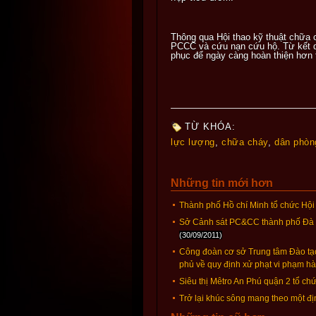
Thông qua
H
ội thao kỹ thuật chữa
PCCC và cứu nạn cứu hộ
. Từ kết 
phục
để ngày càng hoàn thiện hơn 
TỪ KHÓA:
lực lượng
,
chữa cháy
,
dân phòn
Những tin mới hơn
Thành phố Hồ chí Minh tổ chức Hội tha
Sở Cảnh sát PC&CC thành phố Đà N
(30/09/2011)
Công đoàn cơ sở Trung tâm Đào tạo
phủ về quy định xử phạt vi phạm hà
Siêu thị Mêtro An Phú quận 2 tổ c
Trở lại khúc sông mang theo một đ