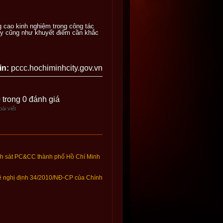
 cao kinh nghiệm trong công tác
huy cũng như khuyết điểm cần khắc
in:
pccc.hochiminhcity.gov.vn
0 trong 0 đánh giá
ài viết
nh sát PC&CC thành phố Hồ Chí Minh
về nghị định 34/2010/NĐ-CP của Chính