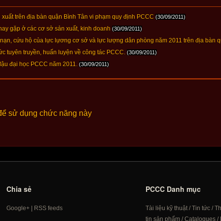
n xuất trên địa bàn quận Bình Tân vi phạm quy định PCCC
(30/09/2011)
ay gặp ở các cơ sở sản xuất, kinh doanh
(30/09/2011)
u nạn, cứu hộ của lực lựơng cơ sở và lực lượng dân phòng năm 2011 trên địa bàn 
ức tuyên truyền, huấn luyện về công tác PCCC.
(30/09/2011)
 đậu đại học PCCC năm 2011.
(30/09/2011)
để sử dụng chức năng này
Chia sẻ
PCCC Danh mục
Google+
|
RSS feeds
Tài liệu kỹ thuật
/
Tin tức
/
T
tin sản phẩm
/
Catalogues
/