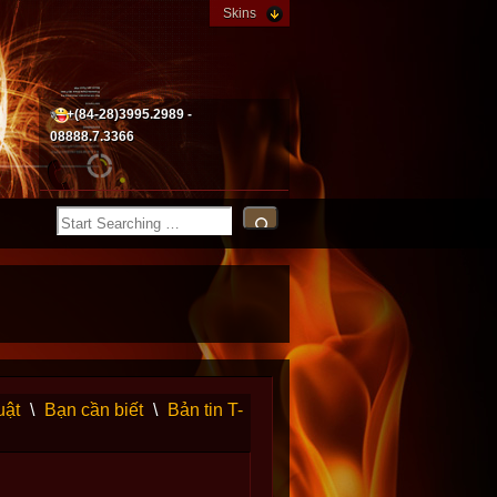
Skins
+(84-28)3995.2989 -
08888.7.3366
uật
\
Bạn cần biết
\
Bản tin T-