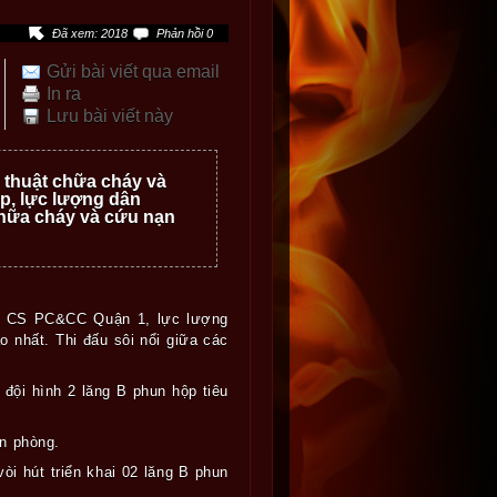
Đã xem: 2018
Phản hồi 0
Gửi bài viết qua email
In ra
Lưu bài viết này
ỹ thuật chữa cháy và
p, lực lượng dân
chữa cháy và cứu nạn
òng CS PC&CC Quận 1, lực lượng
o nhất
.
Thi đấu sôi nổi giữa các
i hình 2 lăng B phun hộp tiêu
n phòng.
i hút triển khai 02 lăng B phun