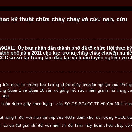
hao kỹ thuật chữa cháy cháy và cứu nạn, cứu
/9/2011, Ủy ban nhân dân thành phố đã tổ chức Hội thao k
hành phố năm 2011 cho lực lượng chữa cháy chuyên nghiệ
CC cơ sở tại Trung tâm đào tạo và huấn luyện nghiệp vụ 
rạng trời mưa to nhưng lực lượng chữa cháy chuyên nghiệp của Ph
ng Quận 1 và Quận 10 vẫn cố gắng hết sức nhằm giành thứ hạng ca
 sau:
nhận được giấy khen hạng I của Sở CS PC&CC TP.Hồ Chí Minh cho độ
t hạng II đối với môn thi tiếp sức 400m dành cho lực lượng PCCC dâ
o.op đạt giải nhì đối với môn thi đội hình máy bơm chữa cháy có vò