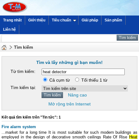
Trang nhất
Giới thiệu
Tiêu chuẩn
Giải pháp
Sản phẩm
Liên hệ
Tìm kiếm
Tìm và lấy những gì bạn muốn!
Từ tìm kiếm:
Cả cụm từ
Tối thiểu 1 từ
Tìm kiếm tại:
Nâng cao
Mở rộng trên Internet
Kết quả tìm kiếm trên "Tin tức": 1
Fire alarm system
...market for a long time It is most suitable for such modern buildings as
employed in the design of decorative smooth ceilings Rate Of Rise
Heat