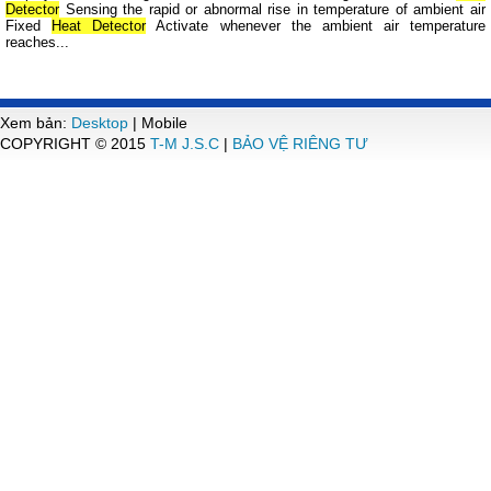
Detector
Sensing the rapid or abnormal rise in temperature of ambient air
Fixed
Heat Detector
Activate whenever the ambient air temperature
reaches...
Xem bản:
Desktop
| Mobile
COPYRIGHT © 2015
T-M J.S.C
|
BẢO VỆ RIÊNG TƯ