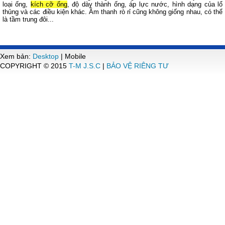
loại ống,
kích cỡ ống
, độ dày thành ống, áp lực nước, hình dạng của lổ
thủng và các điều kiện khác. Âm thanh rò rỉ cũng không giống nhau, có thể
là tầm trung đôi...
Xem bản:
Desktop
| Mobile
COPYRIGHT © 2015
T-M J.S.C
|
BẢO VỆ RIÊNG TƯ