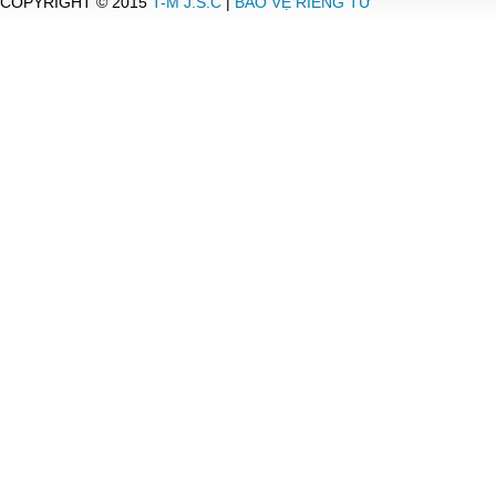
COPYRIGHT © 2015
T-M J.S.C
|
BẢO VỆ RIÊNG TƯ