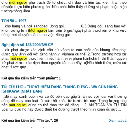
cho
một người
phụ trách để tổ chức, chỉ đạo và liên tục kiểm tra, theo
dõiviệc thực hiện phương án. Nếu phát hiện thấy những vi phạm hoặc hiện
tượngkhông đảm...
TCN 58 – 1997
...kho hàng và nơi sangbao, đóng gói. 6.3.Đóng gói, sang bao với
khối lượng lớn (
Một người
làm trên 6 giờ/ngày) phải thựchiện ở khu vực
riêng, nơi chuyên dành cho việc đóng gói....
Nghị định số 123/2005/NĐ-CP
...xử phạt được xác định căn cứ vàomức cao nhất của khung tiền phạt
được quy định đối với từng hành vi viphạm cụ thể. 2.Trong trường hợp xử
phạt
một người
thực hiện nhiều hành vi vi phạm hànhchính thì thẩm quyền
xử phạt được xác định theo nguyên tắc sau đây: a)Nếu hình thức, mức xử
phạt được quy...
Kết quả tìm kiếm trên "Sản phẩm": 1
TÚI CỨU HỘ - THOÁT HIỂM DẠNG THẲNG ĐỨNG - WA CỦA HÃNG
ISHIKAWA (NHẬT BẢN)
...để may cánh buồm và có độ bền cao gấp 2 lần so với loại vải thường
dùng để may các loại túi cứu hộ khác từ trước tới nay. Trọng lượng nhẹ
nên
một người
cũng có thể thao tác dễ dàng. 2. AN TOÀN VÀ TỰ TIN
Loại túi cứu hộ này được thiết kế đường trượt theo hình xoắn ốc sức...
Kết quả tìm kiếm trên "Tin tức": 26
Xem tất cả