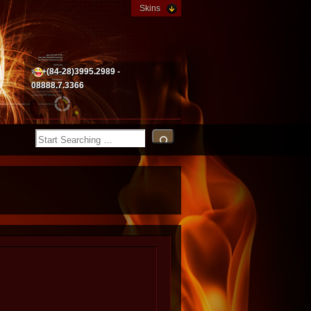
Skins
+(84-28)3995.2989 -
08888.7.3366