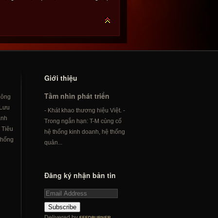
Giới thiệu
Tầm nhìn phát triển
hông
Lưu
- Khát khao thương hiệu Việt. -
ành
Trong ngắn hạn: T-M củng cố
/
Tiêu
hệ thống kinh doanh, hệ thống
hống
quản...
Đăng ký nhận bản tin
Subscribe
Delivered by