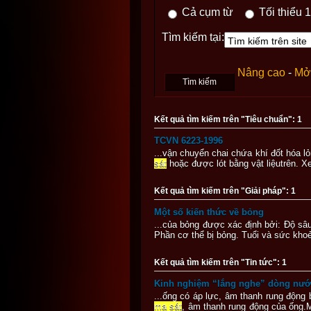
Cả cụm từ
Tối thiểu 1
Tìm kiếm tại:
Nâng cao
-
Mở 
Kết quả tìm kiếm trên "Tiêu chuẩn": 1
TCVN 6223-1996
...vận chuyển chai chứa khí đốt hóa l
sát
hoặc được lót bằng vật liệutrên. Xe
Kết quả tìm kiếm trên "Giải pháp": 1
Một số kiến thức về bỏng
...của bỏng được xác định bởi: Độ sâu
Phần cơ thể bị bỏng. Tuổi và sức khoẻ
Kết quả tìm kiếm trên "Tin tức": 1
Kinh nghiệm “lắng nghe” dòng nước
...ống có áp lực, âm thanh rung động
ma sát
, âm thanh rung động của ống.M