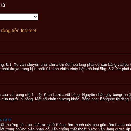
 từ
rộng trên Internet
ỏng. 8.1. Xe vận chuyển chai chứa khí đốt hoá lỏng phải có sàn bằng vậtliệu
 phải được trang bị ít nhất 01 bình chữa cháy bột khô loại 5kg. 8.2. Xe phải 
 của vết bỏng (độ 1 – 4). Kích thước vết bỏng. Nguyên nhân gây bỏng( nhiệt
 của người bị bỏng. Một số chấn thương khác. Bỏng nhẹ: Bỏngnhẹ thường là 
 rò rỉ
 bất thường liên tục phát ra tại lổ thủng, âm thanh này bao gồm âm thanh 
ột trong những biện pháp cổ điển chống thất thoát nước vẫn đang dược áp 