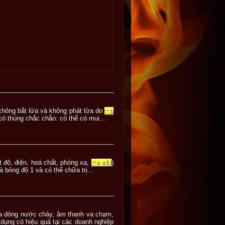
 không bắt lửa và không phát lửa do
ma
có thùng chắc chắn: có thể có mui...
 độ, điện, hoá chất, phóng xạ,
ma sát
)
bỏng độ 1 và có thể chữa trị...
của dòng nước chảy, âm thanh va chạm,
dụng có hiệu quả tại các doanh nghiệp