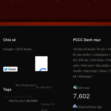
Chia sẻ
PCCC Danh mục
Google+
|
RSS feeds
Tài liệu kỹ thuật
/
Tin tức
/
T
tin sản phẩm
/
Catalogues
/
trữ
/
Đối tác
/
Giới thiệu
/
Th
viên
/
Hình ảnh
/
Sản phẩm
chuẩn
/
Giải pháp
/
Video
/
T
kê
/
Sitemaps
/
tieu chuan pccc
tu van pccc
Hôm nay
Tags
thiet ke phong chay
7,602
diễn đàn phòng cháy
tìm kiếm
thiet ke pccc
pccc chong chay
chung chi
diễn đàn pc
Tổng lượt truy cập
pccc