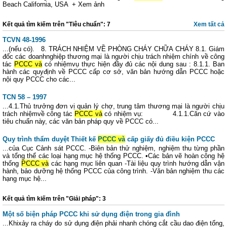
Beach California, USA + Xem ảnh
Kết quả tìm kiếm trên "Tiêu chuẩn": 7
Xem tất cả
TCVN 48-1996
...(nếu có). 8. TRÁCH NHIỆM VỀ PHÒNG CHÁY CHỮA CHÁY 8.1. Giám
đốc các doanhnghiệp thương mại là người chịu trách nhiệm chính về công
tác
PCCC và
có nhiệmvụ thực hiện đầy đủ các nội dung sau : 8.1.1. Ban
hành các quyđịnh về PCCC cấp cơ sở, văn bản hướng dẫn PCCC hoặc
nội quy PCCC cho các...
TCN 58 – 1997
...4.1.Thủ trưởng đơn vị quản lý chợ, trung tâm thương mại là người chịu
trách nhiệmvề công tác
PCCC và
có nhiệm vụ: 4.1.1.Căn cứ vào
tiêu chuẩn này, các văn bản pháp quy về PCCC có...
Quy trình thẩm duyệt Thiết kế
PCCC và
cấp giấy đủ điều kiện PCCC
...của Cục Cảnh sát PCCC. -Biên bản thử nghiệm, nghiệm thu từng phần
và tổng thể các loại hạng mục hệ thống PCCC. •Các bản vẽ hoàn công hệ
thống
PCCC và
các hạng mục liên quan -Tài liệu quy trình hướng dẫn vận
hành, bảo dưỡng hệ thống PCCC của công trình. -Văn bản nghiệm thu các
hạng mục hệ...
Kết quả tìm kiếm trên "Giải pháp": 3
Một số biện pháp PCCC khi sử dụng điện trong gia đình
...Khixảy ra cháy do sử dụng điện phải nhanh chóng cắt cầu dao điện tổng,