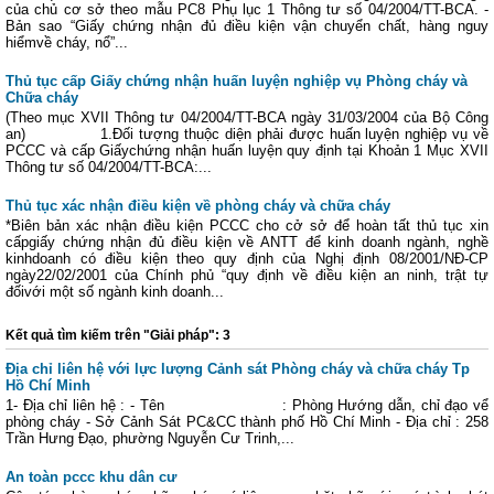
của chủ cơ sở theo mẫu PC8 Phụ lục 1 Thông tư số 04/2004/TT-BCA. -
Bản sao “Giấy chứng nhận đủ điều kiện vận chuyển chất, hàng nguy
hiểmvề cháy, nổ”...
Thủ tục cấp Giấy chứng nhận huấn luyện nghiệp vụ Phòng cháy và
Chữa cháy
(Theo mục XVII Thông tư 04/2004/TT-BCA ngày 31/03/2004 của Bộ Công
an) 1.Đối tượng thuộc diện phải được huấn luyện nghiệp vụ về
PCCC và cấp Giấychứng nhận huấn luyện quy định tại Khoản 1 Mục XVII
Thông tư số 04/2004/TT-BCA:...
Thủ tục xác nhận điều kiện về phòng cháy và chữa cháy
*Biên bản xác nhận điều kiện PCCC cho cở sở để hoàn tất thủ tục xin
cấpgiấy chứng nhận đủ điều kiện về ANTT để kinh doanh ngành, nghề
kinhdoanh có điều kiện theo quy định của Nghị định 08/2001/NĐ-CP
ngày22/02/2001 của Chính phủ “quy định về điều kiện an ninh, trật tự
đốivới một số ngành kinh doanh...
Kết quả tìm kiếm trên "Giải pháp": 3
Địa chỉ liên hệ với lực lượng Cảnh sát Phòng cháy và chữa cháy Tp
Hồ Chí Minh
1- Địa chỉ liên hệ : - Tên : Phòng Hướng dẫn, chỉ đạo vể
phòng cháy - Sở Cảnh Sát PC&CC thành phố Hồ Chí Minh - Địa chỉ : 258
Trần Hưng Đạo, phường Nguyễn Cư Trinh,...
An toàn pccc khu dân cư