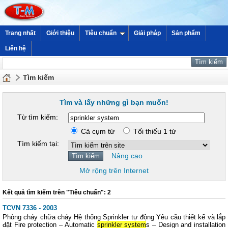
Trang nhất
Giới thiệu
Tiêu chuẩn
Giải pháp
Sản phẩm
Liên hệ
Tìm kiếm
Tìm và lấy những gì bạn muốn!
Từ tìm kiếm:
Cả cụm từ
Tối thiểu 1 từ
Tìm kiếm tại:
Nâng cao
Mở rộng trên Internet
Kết quả tìm kiếm trên "Tiêu chuẩn": 2
TCVN 7336 - 2003
Phòng cháy chữa cháy Hệ thống Sprinkler tự động Yêu cầu thiết kế và lắp
đặt Fire protection – Automatic
sprinkler system
s – Design and installation