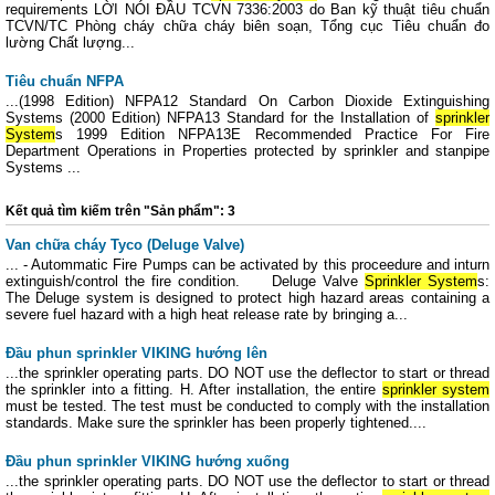
requirements LỜI NÓI ĐẦU TCVN 7336:2003 do Ban kỹ thuật tiêu chuẩn
TCVN/TC Phòng cháy chữa cháy biên soạn, Tổng cục Tiêu chuẩn đo
lường Chất lượng...
Tiêu chuẩn NFPA
...(1998 Edition) NFPA12 Standard On Carbon Dioxide Extinguishing
Systems (2000 Edition) NFPA13 Standard for the Installation of
sprinkler
System
s 1999 Edition NFPA13E Recommended Practice For Fire
Department Operations in Properties protected by sprinkler and stanpipe
Systems ...
Kết quả tìm kiếm trên "Sản phẩm": 3
Van chữa cháy Tyco (Deluge Valve)
... - Autommatic Fire Pumps can be activated by this proceedure and inturn
extinguish/control the fire condition. Deluge Valve
Sprinkler System
s:
The Deluge system is designed to protect high hazard areas containing a
severe fuel hazard with a high heat release rate by bringing a...
Đầu phun sprinkler VIKING hướng lên
...the sprinkler operating parts. DO NOT use the deflector to start or thread
the sprinkler into a fitting. H. After installation, the entire
sprinkler system
must be tested. The test must be conducted to comply with the installation
standards. Make sure the sprinkler has been properly tightened....
Đầu phun sprinkler VIKING hướng xuống
...the sprinkler operating parts. DO NOT use the deflector to start or thread