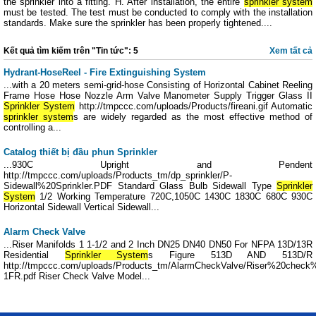
the sprinkler into a fitting. H. After installation, the entire
sprinkler system
must be tested. The test must be conducted to comply with the installation
standards. Make sure the sprinkler has been properly tightened....
Kết quả tìm kiếm trên "Tin tức": 5
Xem tất cả
Hydrant-HoseReel - Fire Extinguishing System
...with a 20 meters semi-grid-hose Consisting of Horizontal Cabinet Reeling
Frame Hose Hose Nozzle Arm Valve Manometer Supply Trigger Glass II
Sprinkler System
http://tmpccc.com/uploads/Products/fireani.gif Automatic
sprinkler system
s are widely regarded as the most effective method of
controlling a...
Catalog thiết bị đầu phun Sprinkler
...930C Upright and Pendent
http://tmpccc.com/uploads/Products_tm/dp_sprinkler/P-
Sidewall%20Sprinkler.PDF Standard Glass Bulb Sidewall Type
Sprinkler
System
1/2 Working Temperature 720C,1050C 1430C 1830C 680C 930C
Horizontal Sidewall Vertical Sidewall...
Alarm Check Valve
...Riser Manifolds 1 1-1/2 and 2 Inch DN25 DN40 DN50 For NFPA 13D/13R
Residential
Sprinkler System
s Figure 513D AND 513D/R
http://tmpccc.com/uploads/Products_tm/AlarmCheckValve/Riser%20chec
1FR.pdf Riser Check Valve Model...