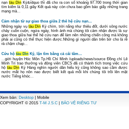
nạn
tàu Dìn
Ký&rdquo thì đã cho ra con số khoảng 97.700 trong thời gian
tìm kiếm là 0,11 giây Kết quả này còn chưa bao gồm báo giấy những trang
mạng mà...
Cảm nhận từ sự giao thoa giữa 2 thế hệ cứu nạn...
Những ngày vụ
tàu Dìn
Ký chìm, trời nắng như thiêu đốt, dưới sông nước
chảy cuồn cuộn, ngứa ngáy, hình ảnh mà chúng tôi cảm nhận được là sự
giao thoa giữa hai thế hệ cứu nạn để làm nên những chiến công mà không
phải ai cũng có thể thực hiện được.Những gì người dân trên bờ cho là rề
rà chậm chạp...
Cứu hộ
tàu Dìn
Ký, lặn tìm bằng cả cái tâm…
...giới huyện Hóc Môn Tp.Hồ Chí Minh /uploads/news/source Đồng chí Lê
Minh Trí trao thưởng và động viên CBCS đã có thành tích trong việc cứu
hộ
tàu Dìn
Ký Hàng nghìn người dân hiếu kỳ cũng không sao cầm được
nước mắt họ nôn nao được biết kết quả mỗi khi chúng tôi trồi lên mặt
nước Tiếng khóc...
Xem bản:
Desktop
| Mobile
COPYRIGHT © 2015
T-M J.S.C
|
BẢO VỆ RIÊNG TƯ