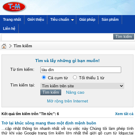
Trang nhất
Giới thiệu
Tiêu chuẩn
Giải pháp
Sản phẩm
Liên hệ
Tìm kiếm
Tìm và lấy những gì bạn muốn!
Từ tìm kiếm:
Cả cụm từ
Tối thiểu 1 từ
Tìm kiếm tại:
Nâng cao
Mở rộng trên Internet
Kết quả tìm kiếm trên "Tin tức": 6
Xem tất cả
Trở lại khúc sông mang theo một định mệnh buồn
...cập nhật thông tin nhanh nhất về vụ việc này Chúng tôi làm phép tính
thử khi vào Google trang tìm kiếm lớn nhất thế giới gõ cụm từ ldquo;tai