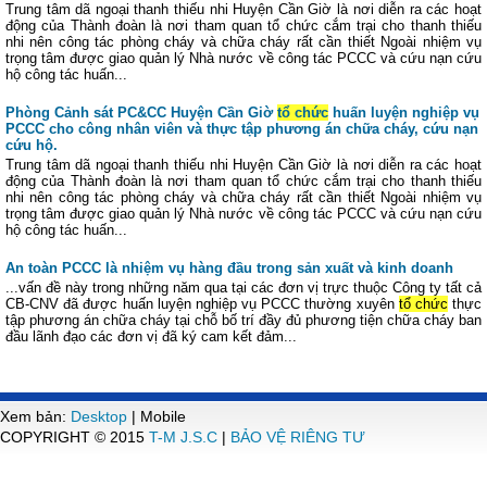
Trung tâm dã ngoại thanh thiếu nhi Huyện Cần Giờ là nơi diễn ra các hoạt
động của Thành đoàn là nơi tham quan tổ chức cắm trại cho thanh thiếu
nhi nên công tác phòng cháy và chữa cháy rất cần thiết Ngoài nhiệm vụ
trọng tâm được giao quản lý Nhà nước về công tác PCCC và cứu nạn cứu
hộ công tác huấn...
Phòng Cảnh sát PC&CC Huyện Cần Giờ
tổ chức
huấn luyện nghiệp vụ
PCCC cho công nhân viên và thực tập phương án chữa cháy, cứu nạn
cứu hộ.
Trung tâm dã ngoại thanh thiếu nhi Huyện Cần Giờ là nơi diễn ra các hoạt
động của Thành đoàn là nơi tham quan tổ chức cắm trại cho thanh thiếu
nhi nên công tác phòng cháy và chữa cháy rất cần thiết Ngoài nhiệm vụ
trọng tâm được giao quản lý Nhà nước về công tác PCCC và cứu nạn cứu
hộ công tác huấn...
An toàn PCCC là nhiệm vụ hàng đầu trong sản xuất và kinh doanh
...vấn đề này trong những năm qua tại các đơn vị trực thuộc Công ty tất cả
CB-CNV đã được huấn luyện nghiệp vụ PCCC thường xuyên
tổ chức
thực
tập phương án chữa cháy tại chỗ bố trí đầy đủ phương tiện chữa cháy ban
đầu lãnh đạo các đơn vị đã ký cam kết đảm...
Xem bản:
Desktop
| Mobile
COPYRIGHT © 2015
T-M J.S.C
|
BẢO VỆ RIÊNG TƯ