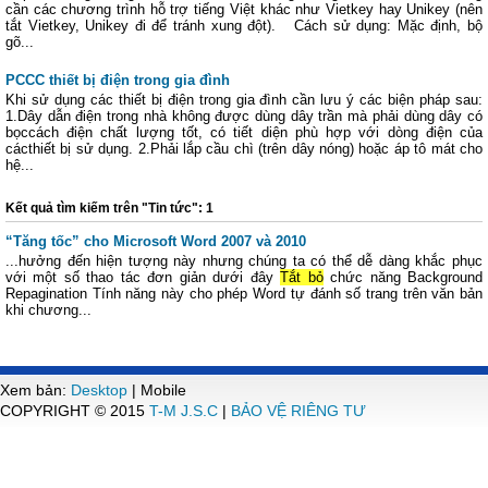
cần các chương trình hỗ trợ tiếng Việt khác như Vietkey hay Unikey (nên
tắt Vietkey, Unikey đi để tránh xung đột). Cách sử dụng: Mặc định, bộ
gõ...
PCCC thiết bị điện trong gia đình
Khi sử dụng các thiết bị điện trong gia đình cần lưu ý các biện pháp sau:
1.Dây dẫn điện trong nhà không được dùng dây trần mà phải dùng dây có
bọccách điện chất lượng tốt, có tiết diện phù hợp với dòng điện của
cácthiết bị sử dụng. 2.Phải lắp cầu chì (trên dây nóng) hoặc áp tô mát cho
hệ...
Kết quả tìm kiếm trên "Tin tức": 1
“Tăng tốc” cho Microsoft Word 2007 và 2010
...hưởng đến hiện tượng này nhưng chúng ta có thể dễ dàng khắc phục
với một số thao tác đơn giản dưới đây
Tắt bỏ
chức năng Background
Repagination Tính năng này cho phép Word tự đánh số trang trên văn bản
khi chương...
Xem bản:
Desktop
| Mobile
COPYRIGHT © 2015
T-M J.S.C
|
BẢO VỆ RIÊNG TƯ