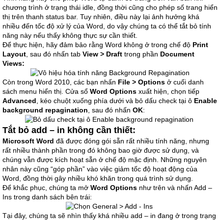
chương trình ở trạng thái idle, đồng thời cũng cho phép số trang hiển
thị trên thanh status bar. Tuy nhiên, điều này lại ảnh hưởng khá
nhiều đến tốc độ xử lý của Word, do vậy chúng ta có thể tắt bỏ tính
năng này nếu thấy không thực sự cần thiết.
Để thực hiện, hãy đảm bảo rằng Word không ở trong chế độ
Print
Layout
, sau đó nhấn tab
View > Draft
trong phần
Document
Views:
Còn trong Word 2010, các bạn nhấn
File > Options
ở cuối danh
sách menu hiển thị. Cửa sổ
Word Options
xuất hiện, chọn tiếp
Advanced
, kéo chuột xuống phía dưới và bỏ dấu check tại ô
Enable
background repagination
, sau đó nhấn
OK
:
Tắt bỏ add – in không cần thiết:
Microsoft Word
đã được đóng gói sẵn rất nhiều tính năng, nhưng
rất nhiều thành phần trong đó không bao giờ được sử dụng, và
chúng vẫn được kích hoạt sẵn ở chế độ mặc định. Những nguyên
nhân này cũng “góp phần” vào việc giảm tốc độ hoạt động của
Word, đồng thời gây nhiều khó khăn trong quá trình sử dụng.
Để khắc phục, chúng ta mở
Word Options
như trên và nhấn Add –
Ins trong danh sách bên trái:
Tại đây, chúng ta sẽ nhìn thấy khá nhiều add – in đang ở trong trạng