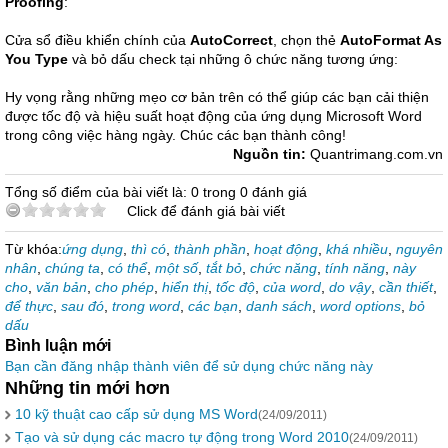
Proofing
:
Cửa sổ điều khiển chính của
AutoCorrect
, chọn thẻ
AutoFormat As
You Type
và bỏ dấu check tại những ô chức năng tương ứng:
Hy vọng rằng những mẹo cơ bản trên có thể giúp các bạn cải thiện
được tốc độ và hiệu suất hoạt động của ứng dụng Microsoft Word
trong công việc hàng ngày. Chúc các bạn thành công!
Nguồn tin:
Quantrimang.com.vn
Tổng số điểm của bài viết là: 0 trong 0 đánh giá
Click để đánh giá bài viết
Từ khóa:
ứng dụng
,
thì có
,
thành phần
,
hoạt động
,
khá nhiều
,
nguyên
nhân
,
chúng ta
,
có thể
,
một số
,
tắt bỏ
,
chức năng
,
tính năng
,
này
cho
,
văn bản
,
cho phép
,
hiển thị
,
tốc độ
,
của word
,
do vậy
,
cần thiết
,
để thực
,
sau đó
,
trong word
,
các bạn
,
danh sách
,
word options
,
bỏ
dấu
Bình luận mới
Bạn cần đăng nhập thành viên để sử dụng chức năng này
Những tin mới hơn
10 kỹ thuật cao cấp sử dụng MS Word
(24/09/2011)
Tạo và sử dụng các macro tự động trong Word 2010
(24/09/2011)