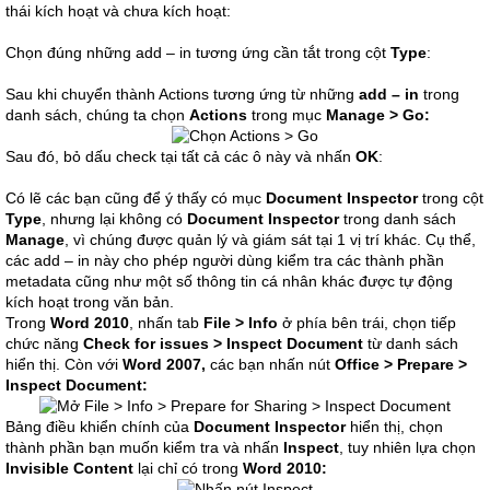
thái kích hoạt và chưa kích hoạt:
Chọn đúng những add – in tương ứng cần tắt trong cột
Type
:
Sau khi chuyển thành Actions tương ứng từ những
add – in
trong
danh sách, chúng ta chọn
Actions
trong mục
Manage > Go:
Sau đó, bỏ dấu check tại tất cả các ô này và nhấn
OK
:
Có lẽ các bạn cũng để ý thấy có mục
Document Inspector
trong cột
Type
, nhưng lại không có
Document Inspector
trong danh sách
Manage
, vì chúng được quản lý và giám sát tại 1 vị trí khác. Cụ thể,
các add – in này cho phép người dùng kiểm tra các thành phần
metadata cũng như một số thông tin cá nhân khác được tự động
kích hoạt trong văn bản.
Trong
Word 2010
, nhấn tab
File > Info
ở phía bên trái, chọn tiếp
chức năng
Check for issues > Inspect Document
từ danh sách
hiển thị. Còn với
Word 2007,
các bạn nhấn nút
Office > Prepare >
Inspect Document:
Bảng điều khiển chính của
Document Inspector
hiển thị, chọn
thành phần bạn muốn kiểm tra và nhấn
Inspect
, tuy nhiên lựa chọn
Invisible Content
lại chỉ có trong
Word 2010: