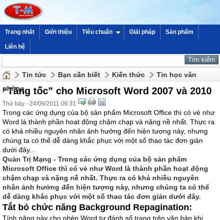
Trang nhất
Giới thiệu
Tiêu chuẩn
Giải pháp
Sản phẩm
Liên hệ
Tin tức
Bạn cần biết
Kiến thức
Tin học văn
phòng
“Tăng tốc” cho Microsoft Word 2007 và 2010
Thứ bảy - 24/09/2011 06:31
Trong các ứng dụng của bộ sản phẩm Microsoft Office thì có vẻ như
Word là thành phần hoạt động chậm chạp và nặng nề nhất. Thực ra
có khá nhiều nguyên nhân ảnh hưởng đến hiện tượng này, nhưng
chúng ta có thể dễ dàng khắc phục với một số thao tác đơn giản
dưới đây...
Quản Trị Mạng - Trong các ứng dụng của bộ sản phẩm
Microsoft Office thì có vẻ như Word là thành phần hoạt động
chậm chạp và nặng nề nhất. Thực ra có khá nhiều nguyên
nhân ảnh hưởng đến hiện tượng này, nhưng chúng ta có thể
dễ dàng khắc phục với một số thao tác đơn giản dưới đây.
Tắt bỏ chức năng Background Repagination:
Tính năng này cho phép Word tự đánh số trang trên văn bản khi