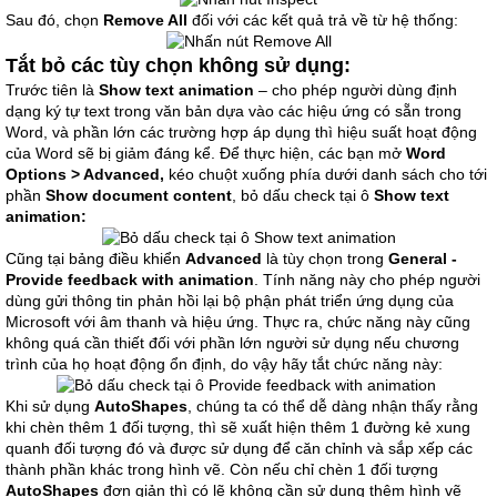
Sau đó, chọn
Remove All
đối với các kết quả trả về từ hệ thống:
Tắt bỏ các tùy chọn không sử dụng:
Trước tiên là
Show text animation
– cho phép người dùng định
dạng ký tự text trong văn bản dựa vào các hiệu ứng có sẵn trong
Word, và phần lớn các trường hợp áp dụng thì hiệu suất hoạt động
của Word sẽ bị giảm đáng kể. Để thực hiện, các bạn mở
Word
Options > Advanced,
kéo chuột xuống phía dưới danh sách cho tới
phần
Show document content
, bỏ dấu check tại ô
Show text
animation:
Cũng tại bảng điều khiển
Advanced
là tùy chọn trong
General -
Provide feedback with animation
. Tính năng này cho phép người
dùng gửi thông tin phản hồi lại bộ phận phát triển ứng dụng của
Microsoft với âm thanh và hiệu ứng. Thực ra, chức năng này cũng
không quá cần thiết đối với phần lớn người sử dụng nếu chương
trình của họ hoạt động ổn định, do vậy hãy tắt chức năng này:
Khi sử dụng
AutoShapes
, chúng ta có thể dễ dàng nhận thấy rằng
khi chèn thêm 1 đối tượng, thì sẽ xuất hiện thêm 1 đường kẻ xung
quanh đối tượng đó và được sử dụng để căn chỉnh và sắp xếp các
thành phần khác trong hình vẽ. Còn nếu chỉ chèn 1 đối tượng
AutoShapes
đơn giản thì có lẽ không cần sử dụng thêm hình vẽ