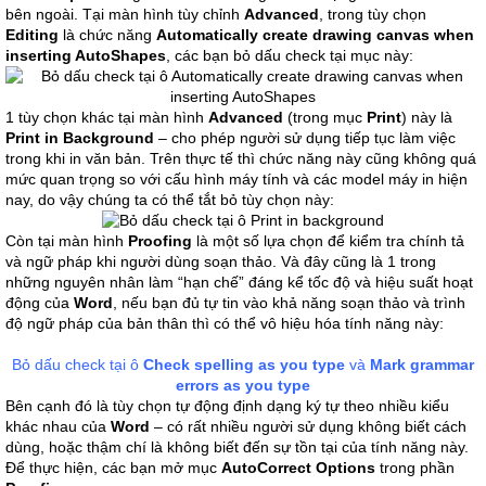
bên ngoài. Tại màn hình tùy chỉnh
Advanced
, trong tùy chọn
Editing
là chức năng
Automatically create drawing canvas when
inserting AutoShapes
, các bạn bỏ dấu check tại mục này:
1 tùy chọn khác tại màn hình
Advanced
(trong mục
Print
) này là
Print in Background
– cho phép người sử dụng tiếp tục làm việc
trong khi in văn bản. Trên thực tế thì chức năng này cũng không quá
mức quan trọng so với cấu hình máy tính và các model máy in hiện
nay, do vậy chúng ta có thể tắt bỏ tùy chọn này:
Còn tại màn hình
Proofing
là một số lựa chọn để kiểm tra chính tả
và ngữ pháp khi người dùng soạn thảo. Và đây cũng là 1 trong
những nguyên nhân làm “hạn chế” đáng kể tốc độ và hiệu suất hoạt
động của
Word
, nếu bạn đủ tự tin vào khả năng soạn thảo và trình
độ ngữ pháp của bản thân thì có thể vô hiệu hóa tính năng này:
Bỏ dấu check tại ô
Check spelling as you type
và
Mark grammar
errors as you type
Bên cạnh đó là tùy chọn tự động định dạng ký tự theo nhiều kiểu
khác nhau của
Word
– có rất nhiều người sử dụng không biết cách
dùng, hoặc thậm chí là không biết đến sự tồn tại của tính năng này.
Để thực hiện, các bạn mở mục
AutoCorrect Options
trong phần