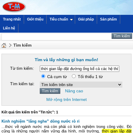
Trang nhất
Giới thiệu
Tiêu chuẩn
Giải pháp
Sản phẩm
Liên hệ
Tìm kiếm
Tìm và lấy những gì bạn muốn!
Từ tìm kiếm:
Cả cụm từ
Tối thiểu 1 từ
Tìm kiếm tại:
Nâng cao
Mở rộng trên Internet
Kết quả tìm kiếm trên "Tin tức": 1
Kinh nghiệm “lắng nghe” dòng nước rò rỉ
...thức về ngành nước mà còn phải có kinh nghiệm trong công việc. Đó
cũng là những người nắm vững địa hình, môi trường,
thời gian lắp đặt