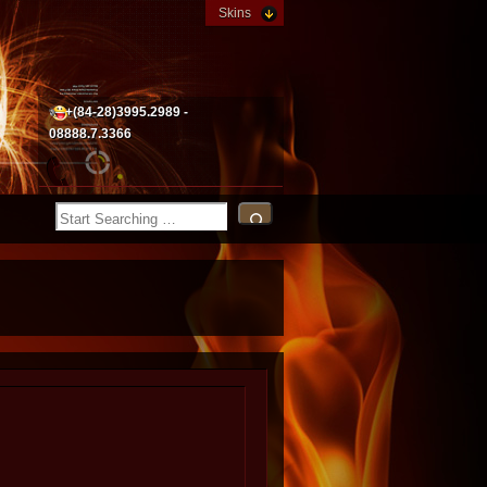
Skins
+(84-28)3995.2989 -
08888.7.3366