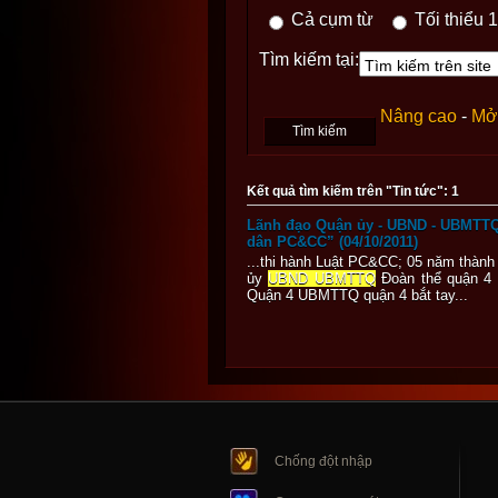
Cả cụm từ
Tối thiểu 1
Tìm kiếm tại:
Nâng cao
-
Mở 
Kết quả tìm kiếm trên "Tin tức": 1
Lãnh đạo Quận ủy - UBND - UBMTTQ
dân PC&CC” (04/10/2011)
...thi hành Luật PC&CC; 05 năm thàn
ủy
UBND UBMTTQ
Đoàn thể quận 4
Quận 4 UBMTTQ quận 4 bắt tay...
Chống đột nhập