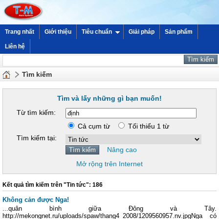
Trang nhất
Giới thiệu
Tiêu chuẩn
Giải pháp
Sản phẩm
Liên hệ
Tìm kiếm
Tìm và lấy những gì bạn muốn!
Từ tìm kiếm:
Cả cụm từ
Tối thiểu 1 từ
Tìm kiếm tại:
Nâng cao
Mở rộng trên Internet
Kết quả tìm kiếm trên "Tin tức": 186
Không cản được Nga!
...quân bình giữa Đông và Tây.
http://mekongnet.ru/uploads/spaw/thang4_2008/1209560957.nv.jpgNga có