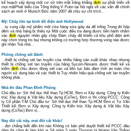
kế hoạch xây dựng một cơ sở trên mặt trăng khẳng
định
sự phát triển về
mọi mặtPhát biểu của Tổng thống V Putin tại hội nghị về các vấn đề chính
sách an ninh ở Munich Đức năm 2007 đã chịu sự chỉ trích...
Mỹ: Cháy lớn tại kinh đô điện ảnh Hollywood
...ty cung cấp mỹ phẩm một cửa hàng sửa giày da để trống Trong đó hộp
đêm và nhà hàng bị thiêu rụi Một cuộc điều tra đang được tiến hành nhằm
xác
định
nguyên nhân gây cháy Đám cháy đã khiến cả khu phố điện ảnh
này chìm trong tro bụi nhưng không có trường hợp thương vong nào được
ghi nhận Toà nhà...
Phòng chống sét đánh
...thiết bị chống sét lan truyền của nhiều hãng sản xuất khác nhau nhưng
thiết bị chống sét lan truyền của hãng Sycom-Novaris được thiết kế và
kiểm
định
chịu được dòng sét cao và liên tục bảo đảm tính an toàn cho
người sử dụng bảo vệ các thiết bị Tuy nhiên hiệu quả chống sét lan truyền
không phải...
Nhà thi đấu Phan Đình Phùng
Chủ đầu tư: Sở thể dục thể thao Tp.HCM, Đơn vị Xây dựng: Công ty Kiến
trúc Xây dựng & Vật liệu Xây dựng (CoTec), Đơn vị thi công PCCC: Công
ty Cổ phần T-M Chủ đầu tư: Sở thể dục thể thao Tp.HCM Đơn vị Tư Vấn
Thiết kế: Đơn vị Xây dựng: Công ty Kiến trúc Xây dựng & Vật liệu Xây
dựng (CoTec) Đơn vị...
Nay đòi cái này, mai đòi cái khác!
...đợi chẳng biết đến khi nào Không có bản phê duyệt thiết kế PCCC đâu
dám thi công Ai làm khó ai Sẽ giảm 5 ngày Thượng tá Hoàng Văn Thắng