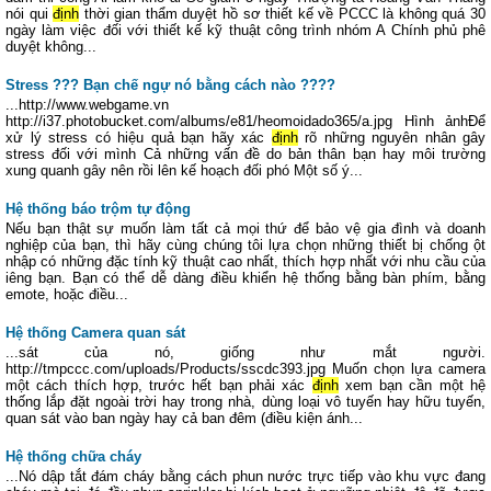
nói qui
định
thời gian thẩm duyệt hồ sơ thiết kế về PCCC là không quá 30
ngày làm việc đối với thiết kế kỹ thuật công trình nhóm A Chính phủ phê
duyệt không...
Stress ??? Bạn chế ngự nó bằng cách nào ????
...http://www.webgame.vn
http://i37.photobucket.com/albums/e81/heomoidado365/a.jpg Hình ảnhĐể
xử lý stress có hiệu quả bạn hãy xác
định
rõ những nguyên nhân gây
stress đối với mình Cả những vấn đề do bản thân bạn hay môi trường
xung quanh gây nên rồi lên kế hoạch đối phó Một số ý...
Hệ thống báo trộm tự động
Nếu bạn thật sự muốn làm tất cả mọi thứ để bảo vệ gia đình và doanh
nghiệp của bạn, thì hãy cùng chúng tôi lựa chọn những thiết bị chống ột
nhập có những đặc tính kỹ thuật cao nhất, thích hợp nhất với nhu cầu của
iêng bạn. Bạn có thể dễ dàng điều khiển hệ thống bằng bàn phím, bằng
emote, hoặc điều...
Hệ thống Camera quan sát
...sát của nó, giống như mắt người.
http://tmpccc.com/uploads/Products/sscdc393.jpg Muốn chọn lựa camera
một cách thích hợp, trước hết bạn phải xác
định
xem bạn cần một hệ
thống lắp đặt ngoài trời hay trong nhà, dùng loại vô tuyến hay hữu tuyến,
quan sát vào ban ngày hay cả ban đêm (điều kiện ánh...
Hệ thống chữa cháy
...Nó dập tắt đám cháy bằng cách phun nước trực tiếp vào khu vực đang