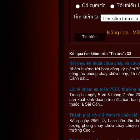
Cả cụm từ
Tối thiểu 1
Tìm kiếm tại:
Nâng cao
-
Mở 
Kết quả tìm kiếm trên "Tin tức": 33
Hội thao kỹ thuật chữa cháy và cứu
Nhằm hướng tới hoạt động kỷ niệm 50
công tác phòng cháy chữa cháy, 15 n
Cảnh sát...
Lỗi vi phạm an toàn PCCC thường h
Trong hai ngày 5 và 6 tháng 7 năm 2
sản xuất kinh doanh trên địa bàn ha
thuốc lá Sài Gòn...
Thành phố Hồ chí Minh tổ chức Hội tha
Sáng ngày 28/9, Ủy ban nhân dân th
lượng phòng cháy chữa cháy chuyên ng
trưởng Cục...