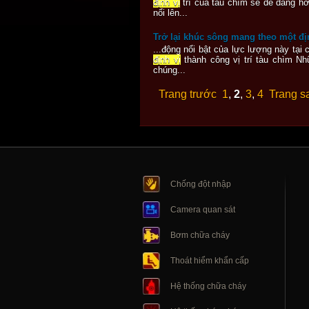
định vị
trí của tàu chìm sẽ dễ dàng h
nổi lên...
Trở lại khúc sông mang theo một đ
...động nổi bật của lực lượng này tại
định vị
thành công vị trí tàu chìm Nh
chúng...
Trang trước
1
,
2
,
3
,
4
Trang s
Chống đột nhập
Camera quan sát
Bơm chữa cháy
Thoát hiểm khẩn cấp
Hệ thống chữa cháy