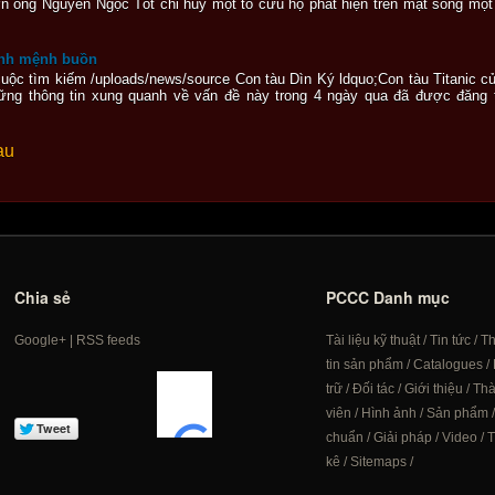
ơn ông Nguyễn Ngọc Tốt chỉ huy một tổ cứu hộ phát hiện trên mặt sông mộ
ịnh mệnh buồn
 cuộc tìm kiếm /uploads/news/source Con tàu Dìn Ký ldquo;Con tàu Titanic 
ững thông tin xung quanh về vấn đề này trong 4 ngày qua đã được đăng tải
au
Chia sẻ
PCCC Danh mục
Google+
|
RSS feeds
Tài liệu kỹ thuật
/
Tin tức
/
T
tin sản phẩm
/
Catalogues
/
trữ
/
Đối tác
/
Giới thiệu
/
Th
viên
/
Hình ảnh
/
Sản phẩm
chuẩn
/
Giải pháp
/
Video
/
T
kê
/
Sitemaps
/