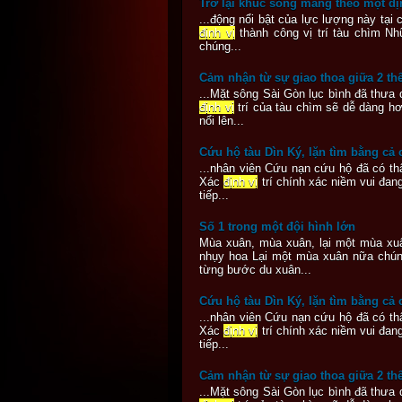
Trở lại khúc sông mang theo một đ
...động nổi bật của lực lượng này tại
định vị
thành công vị trí tàu chìm Nh
chúng...
Cảm nhận từ sự giao thoa giữa 2 thế
...Mặt sông Sài Gòn lục bình đã thưa
định vị
trí của tàu chìm sẽ dễ dàng h
nổi lên...
Cứu hộ tàu Dìn Ký, lặn tìm bằng cả
...nhân viên Cứu nạn cứu hộ đã có th
Xác
định vị
trí chính xác niềm vui đan
tiếp...
Số 1 trong một đội hình lớn
Mùa xuân, mùa xuân, lại một mùa xuâ
nhụy hoa Lại một mùa xuân nữa chúng
từng bước du xuân...
Cứu hộ tàu Dìn Ký, lặn tìm bằng cả
...nhân viên Cứu nạn cứu hộ đã có th
Xác
định vị
trí chính xác niềm vui đan
tiếp...
Cảm nhận từ sự giao thoa giữa 2 thế
...Mặt sông Sài Gòn lục bình đã thưa