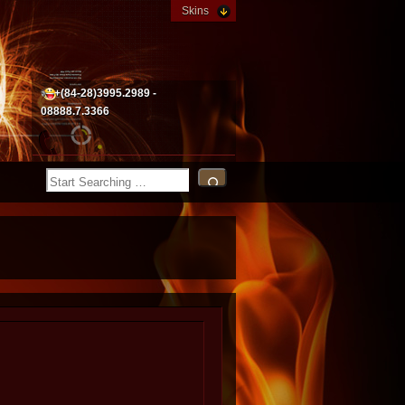
Skins
+(84-28)3995.2989 -
08888.7.3366