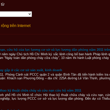
 từ
rộng trên Internet
 nạn, cứu hộ của lực lựơng cơ sở và lực lượng dân phòng năm 2011 trê
 năm ngày Chủ tịch Hồ Chí Minh ký sắc lệnh công bố ban hành Pháp lệnh qu
ăm “Ngày toàn dân phòng cháy cữa cháy”, 10 năm thi hành Luật phòng cháy
ay gặp ở các cơ sở sản xuất, kinh doanh
011, Phòng Cảnh sát PCCC quận 2 và quận Bình Tân đã tiến hành kiểm tra
i quận: Khách sạn Phương Đông – địa chỉ: 225A đường Lê Văn Thịnh, phườ
o kỹ thuật chữa cháy và cứu nạn cứu hộ năm 2011
ành phố Hồ chí Minh tổ chức Hội thao kỹ thuật chữa cháy và cứu nạn, cứ
hiệp, lực lượng PCCC cơ sở và lực lượng dân phòng. Đến dự có Thiếu t