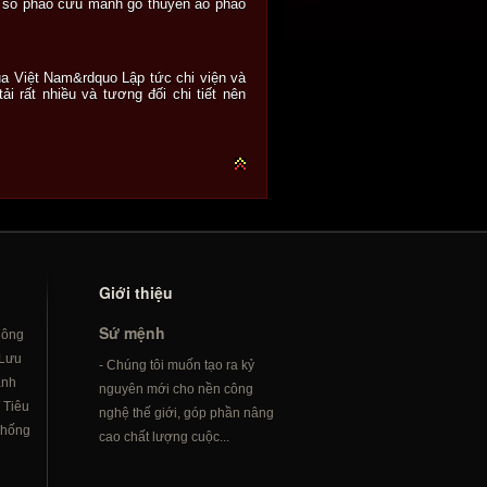
t số phao cứu mảnh gỗ thuyền áo phao
của Việt Nam&rdquo Lập tức chi viện và
 rất nhiều và tương đối chi tiết nên
Giới thiệu
Sứ mệnh
hông
Lưu
- Chúng tôi muốn tạo ra kỷ
ành
nguyên mới cho nền công
/
Tiêu
nghệ thế giới, góp phần nâng
hống
cao chất lượng cuộc...