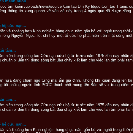
ịnh mệnh buồn
 cuộc tìm kiếm /uploads/news/source Con tàu Dìn Ký ldquo;Con tàu Titanic 
ững thông tin xung quanh về vấn đề này trong 4 ngày qua đã được đăng tải
 hệ cứu nạn...
 dần và thoáng hơn Kinh nghiệm hàng chục năm gắn bó với nghề trong thời đ
ơn ông Nguyễn Ngọc Tốt chỉ huy một tổ cứu hộ phát hiện trên mặt sông mộ
 cái tâm…
âm niên trong công tác Cứu nạn cứu hộ từ trước năm 1975 đến nay nhận đị
g chuẩn bị đến thì dòng sông bắt đầu chảy xiết làm cho việc lặn tìm phải t
n nữa đang chạm ngõ từng mái ấm gia đình. Không khí xuân đang len lỏi 
 tôi những người lính PCCC thành phố mang tên Bác sẽ vui trong niềm v
 cái tâm…
âm niên trong công tác Cứu nạn cứu hộ từ trước năm 1975 đến nay nhận đị
g chuẩn bị đến thì dòng sông bắt đầu chảy xiết làm cho việc lặn tìm phải t
 hệ cứu nạn...
 dần và thoáng hơn Kinh nghiệm hàng chục năm gắn bó với nghề trong thời đ