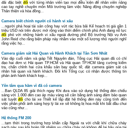
đãi đặc biệt
đối
với từng nhân viên tạo mọi điều kiện để nhân viên nâng
cao tay nghề chuyên môn Môi trường làm việc Năng động chuyên nghiệp
Thân thiện và hòa đồng...
Camera biết chỉnh người có hành vi xấu
...người phá hoại tài sản công hay vứt rác bừa bãi Kế hoạch trị giá gần 1
triệu USD nói trên được mở rộng vào thời điểm chính phủ Anh đang nỗ lực
đối
phó với những hành vi xấu ngoài đường phố Bộ trưởng Nội vụ Anh
John Reid cho rằng biện pháp này nhằm vào một số lượng nhỏ người nghĩ
rằng việc họ...
Camera giám sát Hải Quan và Hành Khách tại Tân Sơn Nhất
Vào dịp cuối năm và giáp Tết Nguyên đán, Tổng cục Hải quan đã có chỉ
đạo hai đơn vị Hải quan TP.HCM và Hải quan TP.HCM tăng cường kiểm
tra, chấn chỉnh hai cửa khẩu sân bay quốc tế; đặt camera giám sát cá
nhân hải quan và hành khách. Đôi khi Tổng cục có nhận được thông tin
phản ánh hành khách kẹp...
Yên tâm qua hầm vì đã có camera
...Ban QLDA 85 giải thích ngay Khi đưa vào sử dụng hệ thống đèn chiếu
sáng với 1.000 đèn cao áp màu vàng sẽ cân bằng ánh sáng đảm bảo quan
sát tuyệt
đối
cho lái xe Thiết kế lắp đặt hệ thống đèn này cũng tính đến
việc phân phối ánh sáng hợp lý lái xe sẽ không bị hoa mắt khi bắt đầu chui
vào cũng như...
Hệ thống FM 200
...tạm thời trong trường hợp khẩn cấp Ngoài ra với chất khí chữa cháy
sạch này sau khi hoàn tất nhiệm vụ chữa cháy nó không để lại hậu qủa tai