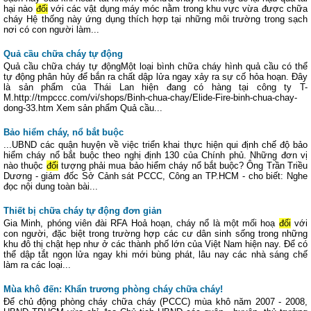
hại nào
đối
với các vật dụng máy móc nằm trong khu vực vừa được chữa
cháy Hệ thống này ứng dụng thích hợp tại những môi trường trong sạch
nơi có con người làm...
Quả cầu chữa cháy tự động
Quả cầu chữa cháy tự độngMột loại bình chữa cháy hình quả cầu có thể
tự động phân hủy để bắn ra chất dập lửa ngay xảy ra sự cố hỏa hoạn. Đây
là sản phẩm của Thái Lan hiện đang có hàng tại công ty T-
M.http://tmpccc.com/vi/shops/Binh-chua-chay/Elide-Fire-binh-chua-chay-
dong-33.htm Xem sản phẩm Quả cầu...
Bảo hiểm cháy, nổ bắt buộc
...UBND các quận huyện về việc triển khai thực hiện qui định chế độ bảo
hiểm cháy nổ bắt buộc theo nghị định 130 của Chính phủ. Những đơn vị
nào thuộc
đối
tượng phải mua bảo hiểm cháy nổ bắt buộc? Ông Trần Triều
Dương - giám đốc Sở Cảnh sát PCCC, Công an TP.HCM - cho biết: Nghe
đọc nội dung toàn bài...
Thiết bị chữa cháy tự động đơn giản
Gia Minh, phóng viên đài RFA Hoả hoạn, cháy nổ là một mối hoạ
đối
với
con người, đặc biệt trong trường hợp các cư dân sinh sống trong những
khu đô thị chật hẹp như ở các thành phố lớn của Việt Nam hiện nay. Để có
thể dập tắt ngọn lửa ngay khi mới bùng phát, lâu nay các nhà sáng chế
làm ra các loại...
Mùa khô đến: Khẩn trương phòng cháy chữa cháy!
Để chủ động phòng cháy chữa cháy (PCCC) mùa khô năm 2007 - 2008,