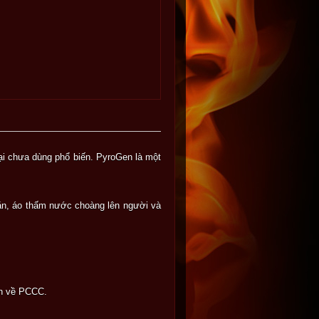
i chưa dùng phổ biến. PyroGen là một
hăn, áo thấm nước choàng lên người và
àn về PCCC.