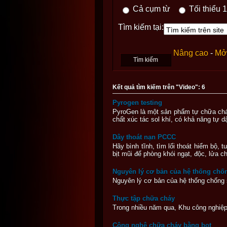
Cả cụm từ
Tối thiểu 1
Tìm kiếm tại:
Nâng cao
-
Mở 
Kết quả tìm kiếm trên "Video": 6
Pyrogen testing
PyroGen là một sản phẩm tự chữa chá
chất xúc tác sol khí, có khả năng tự dậ
Dây thoát nạn PCCC
Hãy bình tĩnh, tìm lối thoát hiểm bộ, t
bịt mũi để phòng khói ngạt, độc, lửa ch
Nguyên lý cơ bản của hệ thống chống
Nguyên lý cơ bản của hệ thống chống s
Thực tập chữa cháy
Trong nhiều năm qua, Khu công nghiệp
Công nghệ chữa cháy bằng bọt