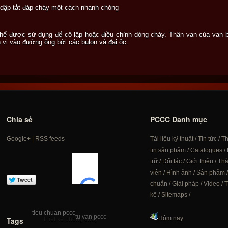
 dập tắt đáp cháy một cách nhanh chóng
ó thể được sử dụng để cô lập hoặc điều chỉnh dòng chảy. Thân van của van
h vị vào đường ống bởi các bulon và đai ốc.
Chia sẻ
PCCC Danh mục
Google+
|
RSS feeds
Tài liệu kỹ thuật
/
Tin tức
/
T
tin sản phẩm
/
Catalogues
/
trữ
/
Đối tác
/
Giới thiệu
/
Th
viên
/
Hình ảnh
/
Sản phẩm
chuẩn
/
Giải pháp
/
Video
/
T
kê
/
Sitemaps
/
tieu chuan pccc
tu van pccc
Hôm nay
Tags
thiet ke phong chay