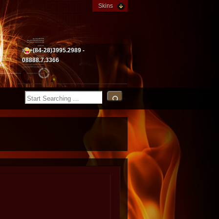
Skins
+(84-28)3995.2989 -
08888.7.3366