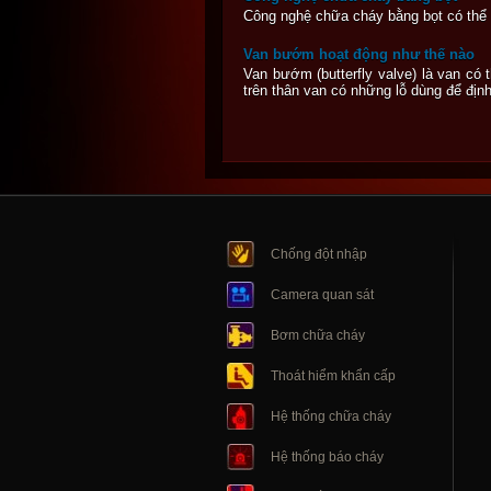
Công nghệ chữa cháy bằng bọt có thể
Van bướm hoạt động như thế nào
Van bướm (butterfly valve) là van c
trên thân van có những lỗ dùng để địn
Chống đột nhập
Camera quan sát
Bơm chữa cháy
Thoát hiểm khẩn cấp
Hệ thống chữa cháy
Hệ thống báo cháy