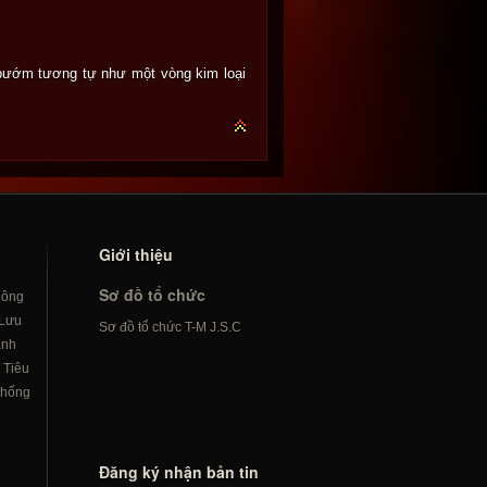
 bướm tương tự như một vòng kim loại
Giới thiệu
Sơ đồ tổ chức
hông
Lưu
Sơ đồ tổ chức T-M J.S.C
ành
/
Tiêu
hống
Đăng ký nhận bản tin