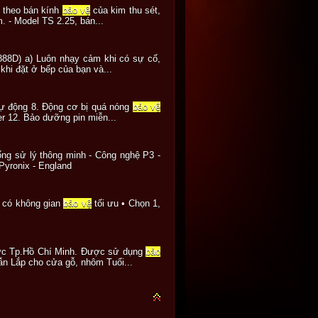
 theo bán kính
bảo vệ
của kim thu sét,
. - Model TS 2.25, bán...
888D) a) Luôn nhạy cảm khi có sự cố,
 khi đặt ở bếp của bạn và...
 tự động 8. Động cơ bị quá nóng
bảo vệ
er 12. Bảo dưỡng pin miễn...
hống sử lý thông minh - Công nghệ P3 -
 Pyronix - England
ể có không gian
bảo vệ
tối ưu • Chọn 1,
hu vực Tp.Hồ Chí Minh. Được sử dụng
bảo
dẫn Lắp cho cửa gỗ, nhôm Tuổi...