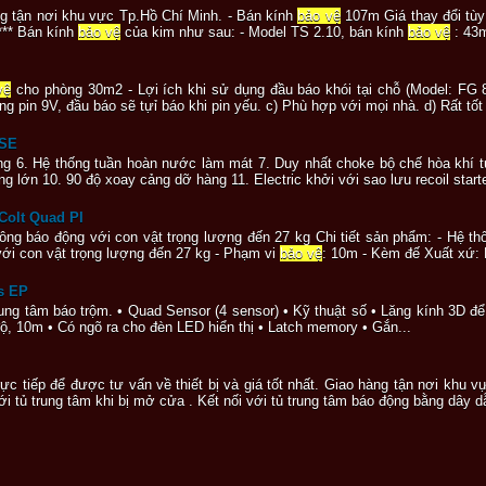
g tận nơi khu vực Tp.Hồ Chí Minh. - Bán kính
bảo vệ
107m Giá thay đổi tùy
**** Bán kính
bảo vệ
của kim như sau: - Model TS 2.10, bán kính
bảo vệ
: 43m
vệ
cho phòng 30m2 - Lợi ích khi sử dụng đầu báo khói tại chỗ (Model: FG 
ng pin 9V, đầu báo sẽ tựỉ báo khi pin yếu. c) Phù hợp với mọi nhà. d) Rất tốt
ASE
 trung 6. Hệ thống tuần hoàn nước làm mát 7. Duy nhất choke bộ chế hòa khí
g lớn 10. 90 độ xoay cảng dỡ hàng 11. Electric khởi với sao lưu recoil start
Colt Quad PI
hông báo động với con vật trọng lượng đến 27 kg Chi tiết sản phẩm: - Hệ t
với con vật trọng lượng đến 27 kg - Phạm vi
bảo vệ
: 10m - Kèm đế Xuất xứ:
s EP
ung tâm báo trộm. • Quad Sensor (4 sensor) • Kỹ thuật số • Lăng kính 3D đ
độ, 10m • Có ngõ ra cho đèn LED hiển thị • Latch memory • Gắn...
 trực tiếp để được tư vấn về thiết bị và giá tốt nhất. Giao hàng tận nơi k
ới tủ trung tâm khi bị mở cửa . Kết nối với tủ trung tâm báo động bằng dây 