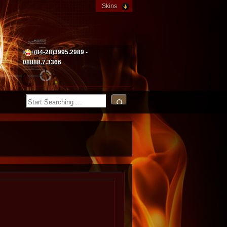
Skins
+(84-28)3995.2989 -
08888.7.3366