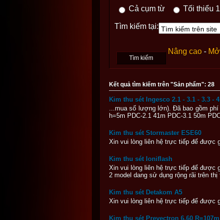
Cả cụm từ
Tối thiểu 1
Tìm kiếm tại:
Nâng cao
-
Mở 
Kết quả tìm kiếm trên "Sản phẩm": 28
Kim thu sét Ingesco 2.1 - 3.1 - 3.3 - 4
...mua số lượng lớn). Đã bao gồm phí
h=5m PDC-2.1 41m PDC-3.1 50m PDC-
Kim thu sét Stormaster ESE60
Xin vui lòng liên hệ trực tiếp để đượ
Kim thu sét Ioniflash
Xin vui lòng liên hệ trực tiếp để đượ
2 model dang sử dụng rộng rãi trên t
Kim thu sét Detakom A5
Xin vui lòng liên hệ trực tiếp để đượ
Kim thu sét Prevectron 6.60 R=107m