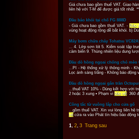
Giá chưa bao gồm thuế VAT. Giao hàn
liên hệ với T-M để được giá tốt nhất. 
Đầu báo khói tại chổ FG 888D
- Giá chưa bao gồm thuế VAT. -
Bảo 
vùng hoạt động rộng dễ bắt khói. b) Dù
Máy bơm chữa cháy Tohatsu VC82
... 4. Lớp sơn lót 5. Kiểm soát tập
cảm biến 9. Thùng nhiên liệu dung lượn
Đầu dò hồng ngọai chống chó mèo 
...PI - Hệ thống xử lý thông minh - K
Lọc ánh sáng trắng - Không báo động 
Đầu dò hồng ngọai gắn trần Octopu
...thuế VAT 10% - Dùng kết hợp với tr
2 hoặc 3 xung • Phạm vi
bảo vệ
: 360 
Công tắc từ vuông lắp cho cửa gổ
...gồm thuế VAT. Xin vui lòng liên hệ
vệ
cửa ra vào Phát tín hiệu báo động t
1
,
2
,
3
Trang sau