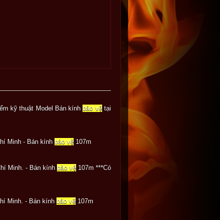
iểm kỹ thuật Model Bán kính
bảo vệ
tại
Chí Minh - Bán kính
bảo vệ
107m
Chí Minh. - Bán kính
bảo vệ
107m ***Có
Chí Minh. - Bán kính
bảo vệ
107m