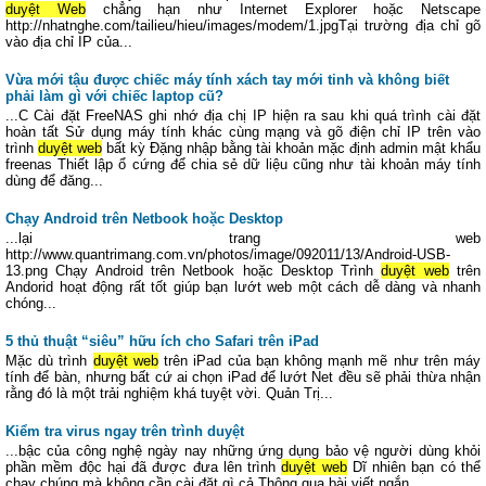
duyệt Web
chẳng hạn như Internet Explorer hoặc Netscape
http://nhatnghe.com/tailieu/hieu/images/modem/1.jpgTại trường địa chỉ gõ
vào địa chỉ IP của...
Vừa mới tậu được chiếc máy tính xách tay mới tinh và không biết
phải làm gì với chiếc laptop cũ?
...C Cài đặt FreeNAS ghi nhớ địa chị IP hiện ra sau khi quá trình cài đặt
hoàn tất Sử dụng máy tính khác cùng mạng và gõ điện chỉ IP trên vào
trình
duyệt web
bất kỳ Đặng nhập bằng tài khoản mặc định admin mật khẩu
freenas Thiết lập ổ cứng để chia sẻ dữ liệu cũng như tài khoản máy tính
dùng để đăng...
Chạy Android trên Netbook hoặc Desktop
...lại trang web
http://www.quantrimang.com.vn/photos/image/092011/13/Android-USB-
13.png Chạy Android trên Netbook hoặc Desktop Trình
duyệt web
trên
Andorid hoạt động rất tốt giúp bạn lướt web một cách dễ dàng và nhanh
chóng...
5 thủ thuật “siêu” hữu ích cho Safari trên iPad
Mặc dù trình
duyệt web
trên iPad của bạn không mạnh mẽ như trên máy
tính để bàn, nhưng bất cứ ai chọn iPad để lướt Net đều sẽ phải thừa nhận
rằng đó là một trải nghiệm khá tuyệt vời. Quản Trị...
Kiểm tra virus ngay trên trình duyệt
...bậc của công nghệ ngày nay những ứng dụng bảo vệ người dùng khỏi
phần mềm độc hại đã được đưa lên trình
duyệt web
Dĩ nhiên bạn có thể
chạy chúng mà không cần cài đặt gì cả Thông qua bài viết ngắn...