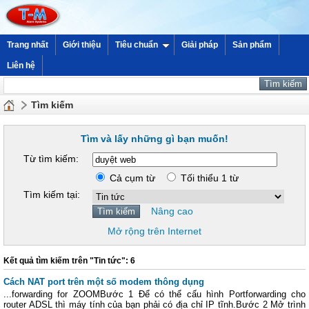
Trang nhất
Giới thiệu
Tiêu chuẩn
Giải pháp
Sản phẩm
Liên hệ
Tìm kiếm
Tìm và lấy những gì bạn muốn!
Từ tìm kiếm:
Cả cụm từ
Tối thiểu 1 từ
Tìm kiếm tại:
Nâng cao
Mở rộng trên Internet
Kết quả tìm kiếm trên "Tin tức": 6
Cách NAT port trên một số modem thông dụng
...forwarding for ZOOMBước 1 Để có thể cấu hình Portforwarding cho
router ADSL thì máy tính của bạn phải có địa chỉ IP tĩnh.Bước 2 Mở trình