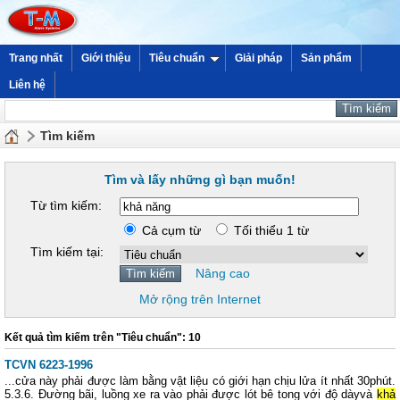
Trang nhất
Giới thiệu
Tiêu chuẩn
Giải pháp
Sản phẩm
Liên hệ
Tìm kiếm
Tìm và lấy những gì bạn muốn!
Từ tìm kiếm:
Cả cụm từ
Tối thiểu 1 từ
Tìm kiếm tại:
Nâng cao
Mở rộng trên Internet
Kết quả tìm kiếm trên "Tiêu chuẩn": 10
TCVN 6223-1996
...cửa này phải được làm bằng vật liệu có giới hạn chịu lửa ít nhất 30phút.
5.3.6. Đường bãi, luồng xe ra vào phải được lót bê tong với độ dàyvà
khả