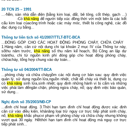
20 TCN 25 – 1991
...-Nền, sàn nhà dẫn điện (bằng kim loại, đất, bê tông, cốt thép, gạch …)
-Có
khả năng
để người tiếp xúc đồng thời với một bên là các kết
cấu kim loại củacông trình hoặc các máy móc, thiết bị công nghệ, các đồ
đạc dụng cụ bằng...
Thông tư liên tịch số 41/2007/TTLT-BTC-BCA
...ĐÓNG GÓP CHO CÁC HOẠT ĐỘNG PHÒNG CHÁY, CHỮA CHÁY
1.Hàng năm, căn cứ nội dung chi tại khoản 2 mục IV của Thông tư này,
sốthu năm trước,
khả năng
số thu năm kế hoạch, Bộ Công an lập dự
toánthu, chi từ nguồn kinh phí đóng góp cho hoạt động phòng cháy,
chữacháy, tổng hợp chung vào dự toán...
Thông tư số 04/2004/TT-BCA
...phòng cháy và chữa cháygồm các nội dung cơ bản sau: quy định việc
quản lý, sử dụng nguồn lửa,nguồn nhiệt, chất dễ cháy và thiết bị, dụng cụ
có
khả năng
sinh lửa,sinh nhiệt; quy định những hành vi bị cấm và những
việc phải làm đểngăn chặn, phòng ngừa cháy, nổ; quy định việc bảo quản,
sử dụng...
Nghị định số 35/2003/NĐ-CP
...đình chỉ hoạt động. 3.Thời hạn tạm đình chỉ hoạt động được xác định
căn cứ vào điều kiện, khảnăng loại trừ nguy cơ trực tiếp phát sinh cháy,
nổ,
khả năng
khắc phụcvi phạm về phòng cháy và chữa cháy nhưng không
vượt quá 30 ngày. Hếtthời hạn tạm đình chỉ hoạt động mà nguy cơ trực
tiếp phát sinh...