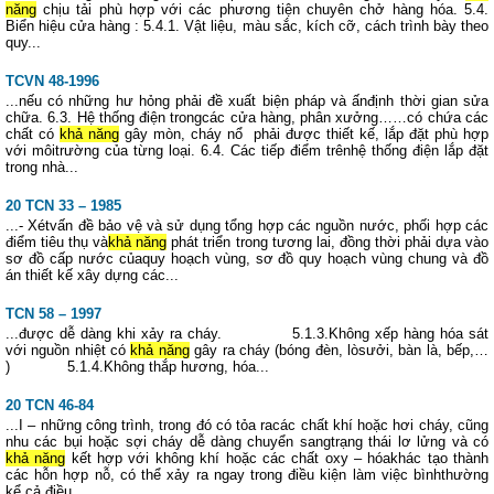
năng
chịu tải phù hợp với các phương tiện chuyên chở hàng hóa. 5.4.
Biển hiệu cửa hàng : 5.4.1. Vật liệu, màu sắc, kích cỡ, cách trình bày theo
quy...
TCVN 48-1996
...nếu có những hư hỏng phải đề xuất biện pháp và ấnđịnh thời gian sửa
chữa. 6.3. Hệ thống điện trongcác cửa hàng, phân xưởng……có chứa các
chất có
khả năng
gây mòn, cháy nổ phải được thiết kế, lắp đặt phù hợp
với môitrường của từng loại. 6.4. Các tiếp điểm trênhệ thống điện lắp đặt
trong nhà...
20 TCN 33 – 1985
...- Xétvấn đề bảo vệ và sử dụng tổng hợp các nguồn nước, phối hợp các
điểm tiêu thụ và
khả năng
phát triển trong tương lai, đồng thời phải dựa vào
sơ đồ cấp nước củaquy hoạch vùng, sơ đồ quy hoạch vùng chung và đồ
án thiết kế xây dựng các...
TCN 58 – 1997
...được dễ dàng khi xảy ra cháy. 5.1.3.Không xếp hàng hóa sát
với nguồn nhiệt có
khả năng
gây ra cháy (bóng đèn, lòsưởi, bàn là, bếp,…
) 5.1.4.Không thắp hương, hóa...
20 TCN 46-84
...I – những công trình, trong đó có tỏa racác chất khí hoặc hơi cháy, cũng
nhu các bụi hoặc sợi cháy dễ dàng chuyển sangtrạng thái lơ lửng và có
khả năng
kết hợp với không khí hoặc các chất oxy – hóakhác tạo thành
các hỗn hợp nỗ, có thể xảy ra ngay trong điều kiện làm việc bìnhthường
kể cả điều...