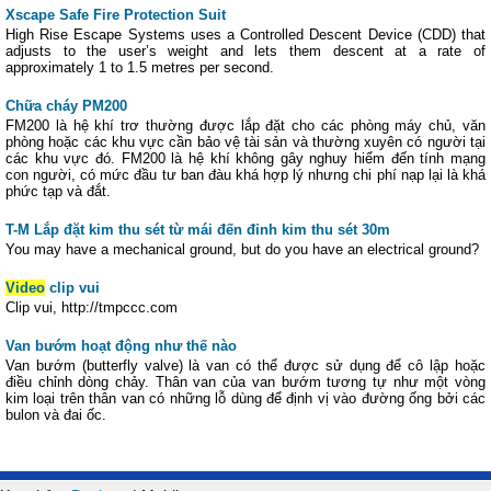
Xscape Safe Fire Protection Suit
High Rise Escape Systems uses a Controlled Descent Device (CDD) that
adjusts to the user’s weight and lets them descent at a rate of
approximately 1 to 1.5 metres per second.
Chữa cháy PM200
FM200 là hệ khí trơ thường được lắp đặt cho các phòng máy chủ, văn
phòng hoặc các khu vực cần bảo vệ tài sản và thường xuyên có người tại
các khu vực đó. FM200 là hệ khí không gây nghuy hiểm đến tính mạng
con người, có mức đầu tư ban đàu khá hợp lý nhưng chi phí nạp lại là khá
phức tạp và đắt.
T-M Lắp đặt kim thu sét từ mái đến đỉnh kim thu sét 30m
You may have a mechanical ground, but do you have an electrical ground?
Video
clip vui
Clip vui, http://tmpccc.com
Van bướm hoạt động như thế nào
Van bướm (butterfly valve) là van có thể được sử dụng để cô lập hoặc
điều chỉnh dòng chảy. Thân van của van bướm tương tự như một vòng
kim loại trên thân van có những lỗ dùng để định vị vào đường ống bởi các
bulon và đai ốc.