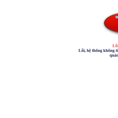
Lỗi
Lỗi, hệ thống không tồ
quản 