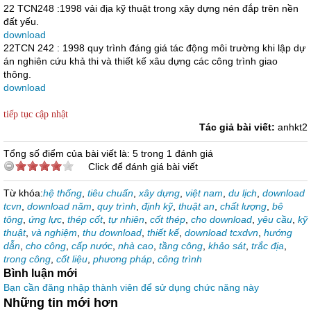
22 TCN248 :1998 vải địa kỹ thuật trong xây dựng nén đắp trên nền
đất yếu.
download
22TCN 242 : 1998 quy trình đáng giá tác động môi trường khi lập dự
án nghiên cứu khả thi và thiết kế xâu dựng các công trình giao
thông.
download
tiếp tục cập nhật
Tác giả bài viết:
anhkt2
Tổng số điểm của bài viết là: 5 trong 1 đánh giá
Click để đánh giá bài viết
Từ khóa:
hệ thống
,
tiêu chuẩn
,
xây dựng
,
việt nam
,
du lịch
,
download
tcvn
,
download năm
,
quy trình
,
định kỹ
,
thuật an
,
chất lượng
,
bê
tông
,
ứng lực
,
thép cốt
,
tự nhiên
,
cốt thép
,
cho download
,
yêu cầu
,
kỹ
thuật
,
và nghiệm
,
thu download
,
thiết kế
,
download tcxdvn
,
hướng
dẫn
,
cho công
,
cấp nước
,
nhà cao
,
tầng công
,
khảo sát
,
trắc địa
,
trong công
,
cốt liệu
,
phương pháp
,
công trình
Bình luận mới
Bạn cần đăng nhập thành viên để sử dụng chức năng này
Những tin mới hơn