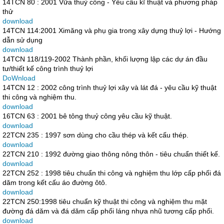
14TCN 80 : 2001 Vữa thuỷ công - Yêu cầu kĩ thuật và phương pháp
thử
download
14TCN 114:2001 Ximăng và phụ gia trong xây dựng thuỷ lợi - Hướng
dẫn sử dụng
download
14TCN 118/119-2002 Thành phần, khối lượng lập các dự án đầu
tư/thiết kế công trình thuỷ lợi
DoWnload
14TCN 12 : 2002 công trình thuỷ lợi xây và lát đá - yêu cầu kỹ thuật
thi công và nghiệm thu.
download
16TCN 63 : 2001 bê tông thuỷ công yêu cầu kỹ thuật.
download
22TCN 235 : 1997 sơn dùng cho cầu thép và kết cấu thép.
download
22TCN 210 : 1992 đường giao thông nông thôn - tiêu chuẩn thiết kế.
download
22TCN 252 : 1998 tiêu chuẩn thi công và nghiệm thu lớp cấp phối đá
dăm trong kết cấu áo đường ôtô.
download
22TCN 250:1998 tiêu chuẩn kỹ thuật thi công và nghiệm thu mặt
đường đá dăm và đá dăm cấp phối láng nhựa nhũ tương cấp phối.
download