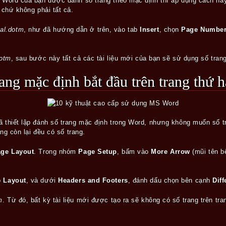
u Word của bạn được đánh số trang theo mặc định thì áp dụng cách này
ẻ chứ không phải tất cả.
al.dotm
, như đã hướng dẫn ở trên, vào tab
Insert
, chọn
Page Numbe
otm
, sau bước này tất cả các tài liệu mới của bạn sẽ sử dụng số tran
trang mặc định bắt đầu trên trang thứ h
ã thiết lập đánh số trang mặc định trong Word, nhưng không muốn số tr
ang còn lại đều có số trang.
ge Layout
. Trong nhóm
Page Setup
, bấm vào
More Arrow
(mũi tên b
b
Layout
, và dưới
Headers and Footers
, đánh dấu chọn bên cạnh
Diff
m
. Từ đó, bất kỳ tài liệu mới được tạo ra sẽ không có số trang trên tr