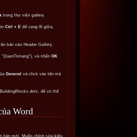
nk
trong thư viện gallery.
bấm
Ctrl + E
để cang lề giữa,
văn bản vào Header Gallery.
 "
QuanTrimang
"), và nhấn
OK
của
General
và click vào tên mà
BuildingBlocks.dotx
, để có thể
 của Word
n bản mới. Muốn chỉnh sửa kiểu