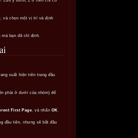
. Lưu ý bước 2 ở trên chỉ có
r
, và chọn một vị trí và định
g mà bạn đã chỉ định.
ai
ang xuất hiện trên trang đầu
ên phải ở dưới của nhóm) để
erent First Page
, và nhấn
OK
.
ang đầu tiên, nhưng sẽ bắt đầu