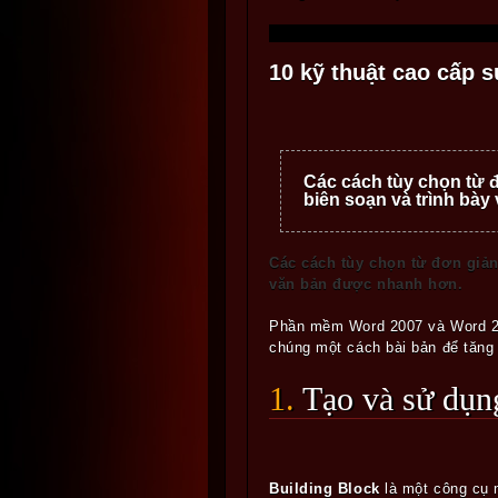
10 kỹ thuật cao cấp
Các cách tùy chọn từ đ
biên soạn và trình bà
Các cách tùy chọn từ đơn giản
văn bản được nhanh hơn.
Phần mềm Word 2007 và Word 201
chúng một cách bài bản để tăng 
1. Tạo và sử dụ
Building Block
là một công cụ m