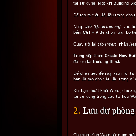
tái sử dụng. Một khi Building Bl
Để tạo ra tiêu đề đầu trang cho 
Nhập chữ "
QuanTrimang
" vào t
bấm
Ctrl + A
để chọn toàn bộ ti
Quay trở lại tab
Insert
, nhấn
He
Trong hộp thoại
Create New Bui
để lưu lại Building Block.
Để chèn tiêu đề này vào một tài
bạn đã tạo cho tiêu đề, trong ví 
Khi bạn thoát khỏi Word, chương
tái sử dụng trong các tài liệu W
2. Lưu dự phòn
Chương trình Word sử dụng mẫu 