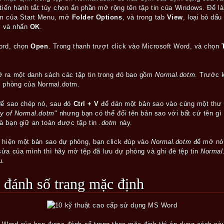
 tiến hành tắt tùy chọn ẩn phần mở rộng tên tập tin của Windows. Để l
ếm của Start Menu, mở
Folder
Options
, và trong tab
View
, loại bỏ dấ
, và nhấn
OK
.
ord, chọn
Open
. Trong thanh trượt click vào Microsoft Word, và chọn
 ra một danh sách các tập tin trong đó bao gồm
Normal.dotm
. Trước k
ự phòng của Normal.dotm.
ể sao chép nó, sau đó
Ctrl + V
để dán một bản sao vào cùng một thư
y of Normal.dotm
" nhưng bạn có thể đổi tên bản sao với bất cứ tên gì
là bạn giữ an toàn được tập tin
.dotm
này.
c hiện một bản sao dự phòng, bạn click đúp vào
Normal.dotm
để mở nó 
sửa của mình thì hãy mở tệp đã lưu dự phòng và ghi đè tệp tin
Normal
u.
à đánh số trang mặc định