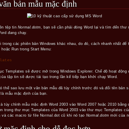
i văn bản mẫu mặc định
ên tệp tin
Normal.dotm,
bạn sẽ cần phải đóng Word lại và tìm đến thư 
Word đang chạy.
i trong các phiên bản Windows khác nhau, do đó, cách nhanh nhất để t
m hoặc Run trong Start Menu:
lates
mục Templates sẽ được mở trong Windows Explorer. Chế độ hoạt động
của tập tin sẽ được tái tạo trong lần kế tiếp bạn khởi chạy Word.
ó thể sao lưu một văn bản mẫu đã tùy chỉnh trước đó và đổi tên bản 
 là mẫu mặc định của bạn.
và tùy chỉnh mẫu mặc định Word 2003 vào Word 2007 hoặc 2010 bằng 
iện trong thư mục Templates của Word 2003 vào thư mục Templates củ
 và các macro từ file Normal.dot cũ khi nó tạo
Normal.dotm
mới của n
hữ mặc định cho dễ đọc hơn