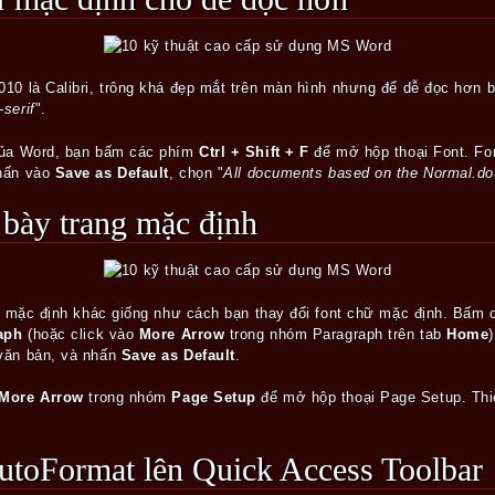
10 là Calibri, trông khá đẹp mắt trên màn hình nhưng để dễ đọc hơn b
-serif
".
của Word, bạn bấm các phím
Ctrl + Shift + F
để mở hộp thoại Font. Fo
nhấn vào
Save as Default
, chọn "
All documents based on the Normal.do
nh bày trang mặc định
lập mặc định khác giống như cách bạn thay đổi font chữ mặc định. Bấm
raph
(hoặc click vào
More Arrow
trong nhóm Paragraph trên tab
Home
văn bản, và nhấn
Save as Default
.
More Arrow
trong nhóm
Page Setup
để mở hộp thoại Page Setup. Thiết
 AutoFormat lên Quick Access Toolbar