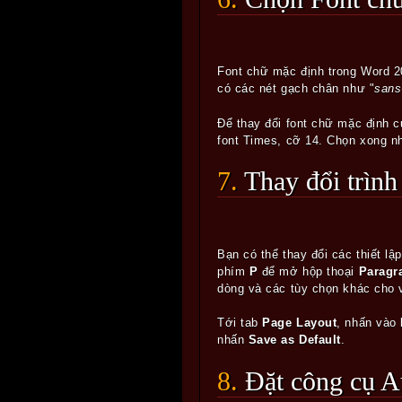
Font chữ mặc định trong Word 20
có các nét gạch chân như "
sans
Để thay đổi font chữ mặc định 
font Times, cỡ 14. Chọn xong 
7. Thay đổi trì
Bạn có thể thay đổi các thiết 
phím
P
để mở hộp thoại
Parag
dòng và các tùy chọn khác cho 
Tới tab
Page Layout
, nhấn vào
nhấn
Save as Default
.
8. Đặt công cụ