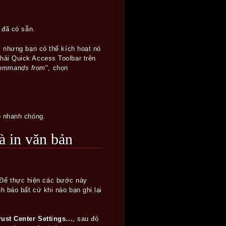
 đã có sẵn.
, nhưng bạn có thể kích hoạt nó
hải Quick Access Toolbar trên
ommands from
", chọn
p nhanh chóng.
và in văn bản
i. Để thực hiện các bước này
 báo bất cứ khi nào bạn ghi lại
ust Center Settings...
, sau đó