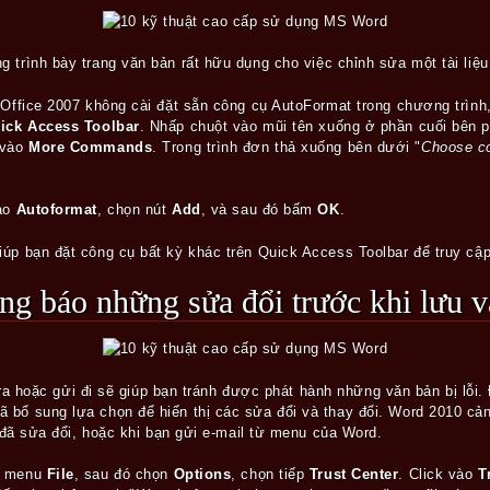
g trình bày trang văn bản rất hữu dụng cho việc chỉnh sửa một tài liệu
 Office 2007 không cài đặt sẵn công cụ AutoFormat trong chương trình
ick Access Toolbar
. Nhấp chuột vào mũi tên xuống ở phần cuối bên p
 vào
More Commands
. Trong trình đơn thả xuống bên dưới "
Choose c
vào
Autoformat
, chọn nút
Add
, và sau đó bấm
OK
.
úp bạn đặt công cụ bất kỳ khác trên Quick Access Toolbar để truy cậ
hông báo những sửa đổi trước khi lưu 
in ra hoặc gửi đi sẽ giúp bạn tránh được phát hành những văn bản bị lỗ
bổ sung lựa chọn để hiển thị các sửa đổi và thay đổi. Word 2010 cảnh
n đã sửa đổi, hoặc khi bạn gửi e-mail từ menu của Word.
ào menu
File
, sau đó chọn
Options
, chọn tiếp
Trust Center
. Click vào
Tr