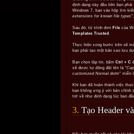
định dạng này đầu tiên bạn phải
Windows 7, bạn vào hộp tìm ki
extensions for known file types
"
Sau đó, từ trình đơn
File
của W
Templates Trusted
.
Thực hiện xong bước trên sẽ mở
bạn phải tạo một bản sao lưu d
Bạn chọn tập tin, bấm
Ctrl + C
đ
sẽ được tự động đặt tên là "
Cop
customized Normal.dotm
" miễn 
Khi bạn đã hoàn thành việc thự
bạn không ưng ý với bản chỉnh 
trở về như định dạng lúc ban đầ
3. Tạo Header v