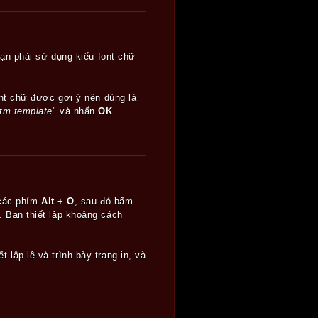
ạn phải sử dụng kiểu font chữ
nt chữ được gợi ý nên dùng là
tm template
" và nhấn
OK
.
 các phím
Alt + O
, sau đó bấm
). Bạn thiết lập khoảng cách
 lập lề và trình bày trang in, và