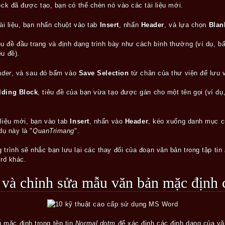
ock đã được tạo, bạn có thể chèn nó vào các tài liệu mới.
tài liệu, bạn nhấn chuột vào tab
Insert
, nhấn
Header
, và lựa chọn
Bla
iêu đề đầu trang và định dạng trình bày như cách bình thường (ví dụ, 
êu đề).
ader
, và sau đó bấm vào
Save Selection
từ chân của thư viện để lưu 
lding Block
, tiêu đề của bạn vừa tạo được gán cho một tên gọi (ví dụ,
 liệu mới, bạn vào tab
Insert
, nhấn vào
Header
, kéo xuống danh mục 
dụ này là "
QuanTrimang
".
 trình sẽ nhắc bạn lưu lại các thay đổi của đoạn văn bản trong tập tin
ord khác.
g và chỉnh sửa mẫu văn bản mặc định
mặc định trong tệp tin
Normal.dotm
để xác định các định dạng của vă