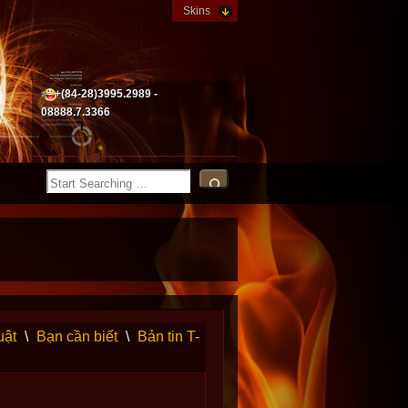
Skins
+(84-28)3995.2989 -
08888.7.3366
uật
\
Bạn cần biết
\
Bản tin T-