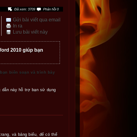
Đã xem: 3709
Phản hồi 0
Gửi bài viết qua email
In ra
Lưu bài viết này
Word 2010 giúp bạn
bạn biên soạn và trình bày
g dẫn này hỗ trợ bạn sử dụng
rang, và bảng biểu, để có thể