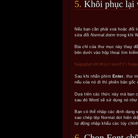
5. Khôi phục lạ
Nếu bạn cần phải xoá hoặc đổi t
sửa đổi
Normal.dotm
trong khi 
Địa chỉ của thư mục này thay đổ
bên dưới vào hộp thoại tìm kiế
%appdata%\Microsoft\Temp
Sau khi nhấn phím
Enter
, thư 
nếu xóa nó đi thì phiên bản gốc 
Dựa trên các thức này mà bạn c
sau đó Word sẽ sử dụng nó như
Bạn có thể nhập các định dạng 
sao chép tệp Normal.dot hiện d
tự động nhập khẩu các tùy chỉnh
6. Chọn Font c