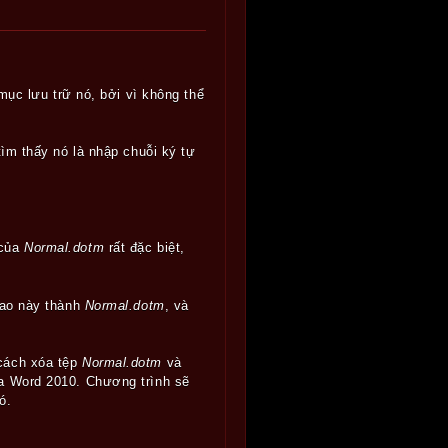
mục lưu trữ nó, bởi vì không thể
ìm thấy nó là nhập chuỗi ký tự
 của
Normal.dotm
rất đặc biệt,
sao này thành
Normal.dotm
, và
cách xóa tệp
Normal.dotm
và
a Word 2010. Chương trình sẽ
ó.