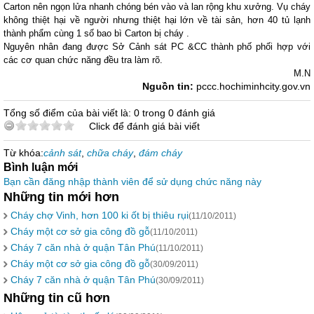
Carton nên ngọn lửa nhanh chóng bén vào và lan rộng khu xưởng. Vụ cháy
không thiệt hại về người nhưng thiệt hại lớn về tài sản, hơn 40 tủ lạnh
thành phẩm cùng 1 số bao bì Carton bị cháy .
Nguyên nhân đang được Sở Cảnh sát PC &CC thành phố phối hợp với
các cơ quan chức năng đều tra làm rõ.
M.N
Nguồn tin:
pccc.hochiminhcity.gov.vn
Tổng số điểm của bài viết là: 0 trong 0 đánh giá
Click để đánh giá bài viết
Từ khóa:
cảnh sát
,
chữa cháy
,
đám cháy
Bình luận mới
Bạn cần đăng nhập thành viên để sử dụng chức năng này
Những tin mới hơn
Cháy chợ Vinh, hơn 100 ki ốt bị thiêu rụi
(11/10/2011)
Cháy một cơ sở gia công đồ gỗ
(11/10/2011)
Cháy 7 căn nhà ở quận Tân Phú
(11/10/2011)
Cháy một cơ sở gia công đồ gỗ
(30/09/2011)
Cháy 7 căn nhà ở quận Tân Phú
(30/09/2011)
Những tin cũ hơn