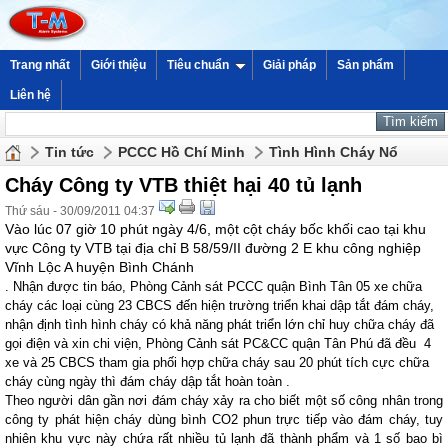
Trang nhất
Giới thiệu
Tiêu chuẩn
Giải pháp
Sản phẩm
Liên hệ
Tin tức
PCCC Hồ Chí Minh
Tình Hình Cháy Nổ
Cháy Công ty VTB thiệt hại 40 tủ lạnh
Thứ sáu - 30/09/2011 04:37
Vào lúc 07 giờ 10 phút ngày 4/6, một cột cháy bốc khối cao tại khu
vực Công ty VTB tại địa chỉ B 58/59/II đường 2 E khu công nghiệp
Vĩnh Lộc A huyện Bình Chánh
. Nhận được tin báo, Phòng Cảnh sát PCCC quận Bình Tân 05 xe chữa
cháy các loại cùng 23 CBCS đến hiện trường triển khai dập tắt đám cháy,
nhận định tình hình cháy có khả năng phát triển lớn chỉ huy chữa cháy đã
gọi điện và xin chi viện, Phòng Cảnh sát PC&CC quận Tân Phú đã đều
4
xe và 25 CBCS tham gia phối hợp chữa cháy sau 20 phút tích cực chữa
cháy cùng ngày thì đám cháy dập tắt hoàn toàn .
Theo người dân gần nơi đám cháy xảy ra cho biết một số công nhân trong
công ty phát hiện cháy dùng bình CO2 phun trực tiếp vào đám cháy, tuy
nhiên khu vực này chứa rất nhiều tủ lạnh đã thành phẩm và 1 số bao bì