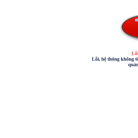
Lỗi
Lỗi, hệ thống không tồ
quản 