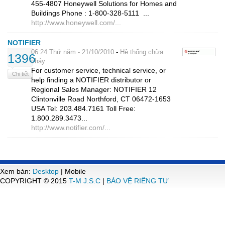
455-4807 Honeywell Solutions for Homes and
Buildings Phone : 1-800-328-5111 ...
http://www.honeywell.com/...
NOTIFIER
Hệ thống chữa
06:24 Thứ năm - 21/10/2010
-
1396
cháy
For customer service, technical service, or
Chi tiết
help finding a NOTIFIER distributor or
Regional Sales Manager: NOTIFIER 12
Clintonville Road Northford, CT 06472-1653
USA Tel: 203.484.7161 Toll Free:
1.800.289.3473...
http://www.notifier.com/...
Xem bản:
Desktop
| Mobile
COPYRIGHT © 2015
T-M J.S.C
|
BẢO VỆ RIÊNG TƯ