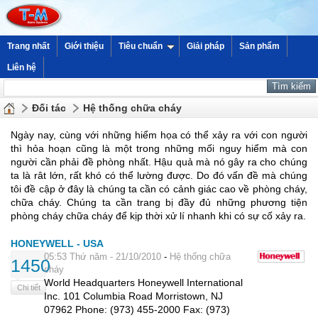
Trang nhất
Giới thiệu
Tiêu chuẩn
Giải pháp
Sản phẩm
Liên hệ
Đối tác
Hệ thống chữa cháy
Ngày nay, cùng với những hiểm họa có thể xảy ra với con người
thì hỏa hoạn cũng là một trong những mối nguy hiểm mà con
người cần phải đề phòng nhất. Hậu quả mà nó gây ra cho chúng
ta là rât lớn, rất khó có thể lường được. Do đó vấn đề mà chúng
tôi đề cập ở đây là chúng ta cần có cảnh giác cao về phòng cháy,
chữa cháy. Chúng ta cần trang bị đầy đủ những phương tiện
phòng cháy chữa cháy để kịp thời xử lí nhanh khi có sự cố xảy ra.
HONEYWELL - USA
Hệ thống chữa
05:53 Thứ năm - 21/10/2010
-
1450
cháy
World Headquarters Honeywell International
Chi tiết
Inc. 101 Columbia Road Morristown, NJ
07962 Phone: (973) 455-2000 Fax: (973)