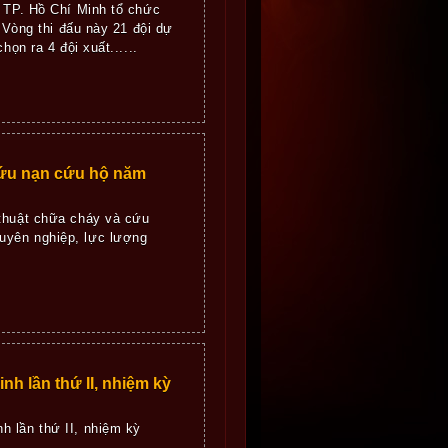
g TP. Hồ Chí Minh tổ chức
 Vòng thi đấu này 21 đội dự
ọn ra 4 đội xuất......
́u nạn cứu hộ năm
 thuật chữa cháy và cứu
ên nghiệp, lực lượng
h lần thứ II, nhiệm kỳ
 lần thứ II, nhiệm kỳ