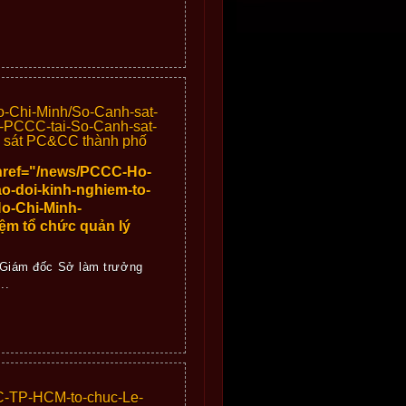
-Chi-Minh/So-Canh-sat-
c-PCCC-tai-So-Canh-sat-
 sát PC&CC thành phố
href="/news/PCCC-Ho-
-doi-kinh-nghiem-to-
o-Chi-Minh-
ệm tổ chức quản lý
 Giám đốc Sở làm trưởng
..
C-TP-HCM-to-chuc-Le-