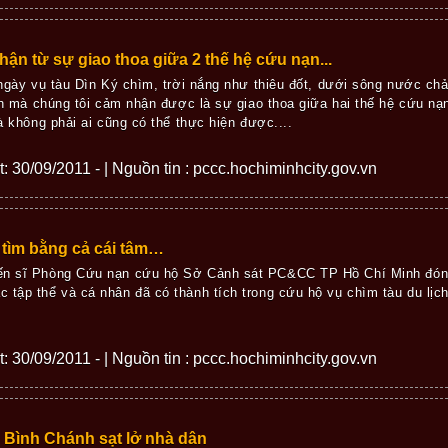
ận từ sự giao thoa giữa 2 thế hệ cứu nạn...
gày vụ tàu Dìn Ký chìm, trời nắng như thiêu đốt, dưới sông nước ch
h mà chúng tôi cảm nhận được là sự giao thoa giữa hai thế hệ cứu nạ
 không phải ai cũng có thể thực hiện được....
ết: 30/09/2011 - | Nguồn tin : pccc.hochiminhcity.gov.vn
 tìm bằng cả cái tâm…
iến sĩ Phòng Cứu nạn cứu hộ Sở Cảnh sát PC&CC TP Hồ Chí Minh đón
 tập thể và cá nhân đã có thành tích trong cứu hộ vụ chìm tàu du lịc
ết: 30/09/2011 - | Nguồn tin : pccc.hochiminhcity.gov.vn
Bình Chánh sạt lở nhà dân