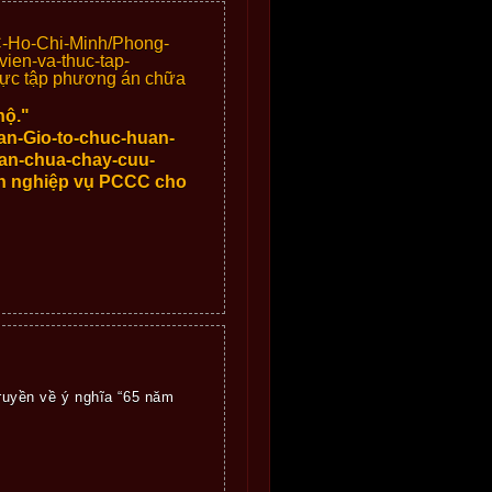
CCC-Ho-Chi-Minh/Phong-
en-va-thuc-tap-
ực tập phương án chữa
ộ."
n-Gio-to-chuc-huan-
an-chua-chay-cuu-
̣n nghiệp vụ PCCC cho
ruyền về ý nghĩa “65 năm