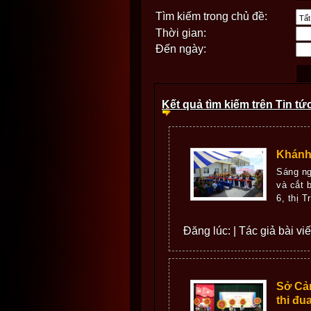
Tìm kiếm trong chủ đề:
Thời gian:
Đến ngày:
Kết quả tìm kiếm trên Tin tứ
Khánh
Sáng ng
và cắt 
6, thị 
Đăng lúc: | Tác giả bài vi
Sở Cản
thi đ