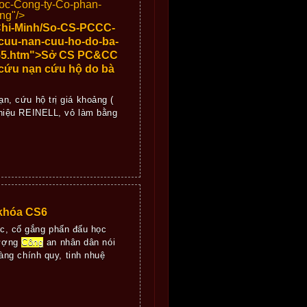
doc-Cong-ty-Co-phan-
ng"/>
Chi-Minh/So-CS-PCCC-
cuu-nan-cuu-ho-do-ba-
-255.htm">Sở CS PC&CC
 cứu nạn cứu hộ do bà
, cứu hộ trị giá khoảng (
hiệu REINELL, vỏ làm bằng
 khóa CS6
́c, cố gắng phấn đấu học
lượng
Công
an nhân dân nói
ng chính quy, tinh nhuệ