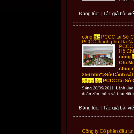
Đăng lúc: | Tác giả bài vi
công
tác
PCCC tại Sở Cả
PCCC-thanh-pho-Da-Nang
PCCC-t
Hồ Chí
công
Chi-Mi
chuc-
256.htm">Sở Cảnh sát 
công
tác
PCCC tại Sở 
Sáng 20/09/2011, Lãnh đạ
đoàn đến thăm và trao đổi
Đăng lúc: | Tác giả bài vi
Công ty Cổ phần đầu t