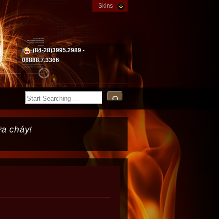
Skins
+(84-28)3995.2989 -
08888.7.3366
ữa cháy!