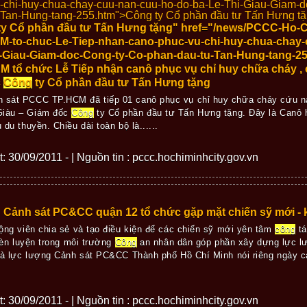
-chi-huy-chua-chay-cuu-nan-cuu-ho-do-ba-Le-Thi-Giau-Giam-
-Tan-Hung-tang-255.htm">
Công ty Cổ phần đầu tư Tấn Hưng tặ
ty Cổ phần đầu tư Tấn Hưng tặng" href="/news/PCCC-Ho-
M-to-chuc-Le-Tiep-nhan-cano-phuc-vu-chi-huy-chua-chay-
i-Giau-Giam-doc-Cong-ty-Co-phan-dau-tu-Tan-Hung-tang
M tổ chức Lễ Tiếp nhận canô phục vụ chỉ huy chữa cháy ,
c
Công
ty Cổ phần đầu tư Tấn Hưng tặng
h sát PCCC TP.HCM đã tiếp 01 canô phục vụ chỉ huy chữa cháy cứu nạn
Giàu – Giám đốc
Công
ty Cổ phần đầu tư Tấn Hưng tặng. Đây là Canô 
 du thuyền. Chiều dài toàn bộ là......
ết: 30/09/2011 - | Nguồn tin : pccc.hochiminhcity.gov.vn
Cảnh sát PC&CC quận 12 tổ chức gặp mặt chiến sỹ mới -
ng viên chia sẻ và tạo điều kiện để các chiến sỹ mới yên tâm
công
ta
rèn luyện trong môi trường
Công
an nhân dân góp phần xây dựng lực 
à lực lượng Cảnh sát PC&CC Thành phố Hồ Chí Minh nói riêng ngày cà
ết: 30/09/2011 - | Nguồn tin : pccc.hochiminhcity.gov.vn