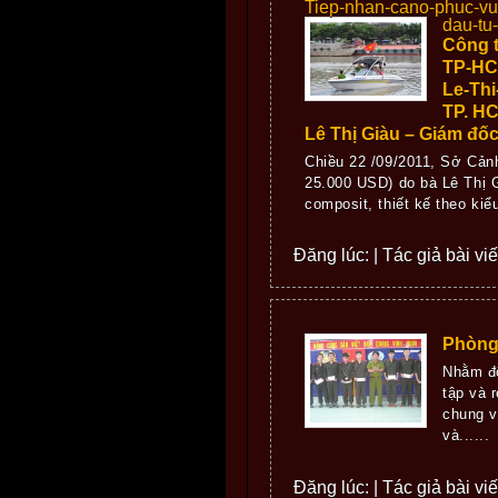
Tiep-nhan-cano-phuc-vu
dau-tu
Công 
TP-HC
Le-Th
TP. HC
Lê Thị Giàu – Giám đố
Chiều 22 /09/2011, Sở Cản
25.000 USD) do bà Lê Thị 
composit, thiết kế theo kiểu
Đăng lúc: | Tác giả bài vi
Phòng 
Nhằm độ
tập và 
chung v
và......
Đăng lúc: | Tác giả bài vi