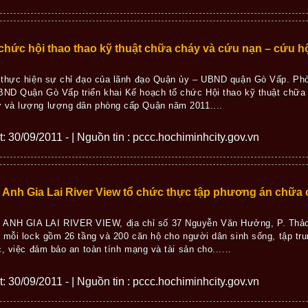
 chức hội thao thao kỹ thuật chữa cháy và cứu nạn – cứu h
1 thực hiện sự chỉ đạo của lãnh đạo Quận ủy – UBND quận Gò Vấp. 
ND Quận Gò Vấp triển khai Kế hoạch tổ chức Hội thao kỹ thuật chữa
 và lượng lượng dân phòng cấp Quận năm 2011....
ết: 30/09/2011 - | Nguồn tin : pccc.hochiminhcity.gov.vn
Anh Gia Lai River View tổ chức thực tập phương án chữa 
H GIA LAI RIVER VIEW, địa chỉ số 37 Nguyễn Văn Hưởng, P. Thảo
 mỗi lock gồm 26 tầng và 200 căn hộ cho người dân sinh sống, tập tr
, việc đảm bảo an toàn tính mạng và tài sản cho......
ết: 30/09/2011 - | Nguồn tin : pccc.hochiminhcity.gov.vn