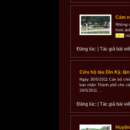
Cảm nh
Những n
hình ản
công
mà
Đăng lúc: | Tác giả bài vi
Cứu hộ tàu Dìn Ký, lặn
Ngày 26/5/2011 Cán bộ ch
ban nhân Thành phố cho các
20/5/2011....
Đăng lúc: | Tác giả bài vi
Huyện 