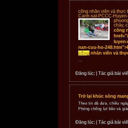
công nhân viên và thực
Canh-sat-PCCC-Huyen-C
phuong
cháy, c
công nh
href=
luyen
nan-cuu-ho-248.htm">Ph
công
nhân viên và thực
...
Đăng lúc: | Tác giả bài vi
Trở lại khúc sông man
Theo tin đã đưa, chiều ng
Phòng chống lụt bão và giả
Đăng lúc: | Tác giả bài vi