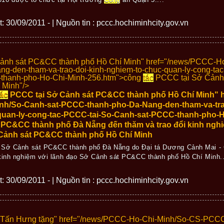
ết: 30/09/2011 - | Nguồn tin : pccc.hochiminhcity.gov.vn
nh sát PC&CC thành phố Hồ Chí Minh" href="/news/PCCC-Ho
-den-tham-va-trao-doi-kinh-nghiem-to-chuc-quan-ly-cong-ta
hanh-pho-Ho-Chi-Minh-256.htm">
công
tác
PCCC tại Sở Cảnh
 Minh"/>
tác
PCCC tại Sở Cảnh sát PC&CC thành phố Hồ Chí Minh" 
nh/So-Canh-sat-PCCC-thanh-pho-Da-Nang-den-tham-va-trao
quan-ly-cong-tac-PCCC-tai-So-Canh-sat-PCCC-thanh-pho-H
PC&CC thành phố Đà Nẵng đến thăm và trao đổi kinh nghi
Cảnh sát PC&CC thành phố Hồ Chí Minh
o Sở Cảnh sát PC&CC thành phố Đà Nẵng do Đại tá Dương Cảnh Mai -
 kinh nghiệm với lãnh đạo Sở Cảnh sát PC&CC thành phố Hồ Chí Minh..
ết: 30/09/2011 - | Nguồn tin : pccc.hochiminhcity.gov.vn
ư Tấn Hưng tặng" href="/news/PCCC-Ho-Chi-Minh/So-CS-PCC