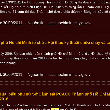
gày 13/9/2011 tại Hội trường Thành phố, Hội đồng thi đua khen thưởn
n kết Hội thi tìm hiểu Luật Thi đua, Khen thưởng lần I - năm 2011. Tại
 diện cho 21 cụm thi đua Thành phố được chia thành 4 Bảng thi đấu để ch
ết: 30/09/2011 - | Nguồn tin : pccc.hochiminhcity.gov.vn
phố Hồ chí Minh tổ chức Hội thao kỹ thuật chữa cháy và cư
ày 28/9, Ủy ban nhân dân thành phố Hồ chí Minh tổ chức Hội thao kỹ
u hộ cấp thành phố năm 2011 của lực lượng phòng cháy chữa cháy chuy
ân phòng....
ết: 30/09/2011 - | Nguồn tin : pccc.hochiminhcity.gov.vn
i đại biểu phụ nữ Sở Cảnh sát PC&CC Thành phố Hồ Chí Min
 2016.
/9, Đại hội đại biểu phụ nữ Sở Cảnh sát PC&CC Thành phố Hồ Chí Minh
016 được tổ chức tại Hội trường
Công
an Quận 5....