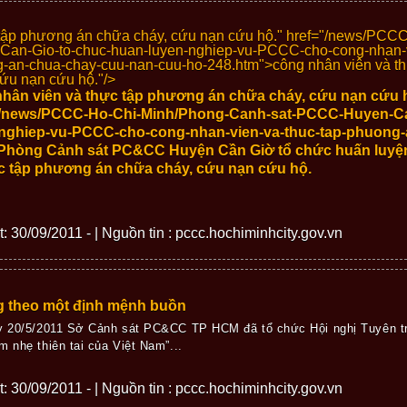
 tập phương án chữa cháy, cứu nạn cứu hộ." href="/news/P
an-Gio-to-chuc-huan-luyen-nghiep-vu-PCCC-cho-cong-nhan-vi
-an-chua-chay-cuu-nan-cuu-ho-248.htm">
công nhân viên và th
ứu nạn cứu hộ."/>
ân viên và thực tập phương án chữa cháy, cứu nạn cứu h
"/news/PCCC-Ho-Chi-Minh/Phong-Canh-sat-PCCC-Huyen-Ca
-nghiep-vu-PCCC-cho-cong-nhan-vien-va-thuc-tap-phuong-
òng Cảnh sát PC&CC Huyện Cần Giờ tổ chức huấn luyê
 tập phương án chữa cháy, cứu nạn cứu hộ.
ết: 30/09/2011 - | Nguồn tin : pccc.hochiminhcity.gov.vn
g theo một định mệnh buồn
ày 20/5/2011 Sở Cảnh sát PC&CC TP HCM đã tổ chức Hội nghị Tuyên t
m nhẹ thiên tai của Việt Nam”...
ết: 30/09/2011 - | Nguồn tin : pccc.hochiminhcity.gov.vn