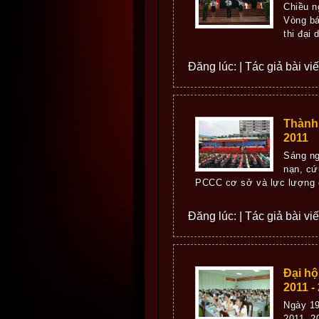
Chiều n
Vòng bá
thi đại
Đăng lúc: | Tác giả bài vi
Thành 
2011
Sáng ng
nạn, cứ
PCCC cơ sở và lực lượng d
Đăng lúc: | Tác giả bài vi
Đại hộ
2011 -
Ngày 19
2011- 2