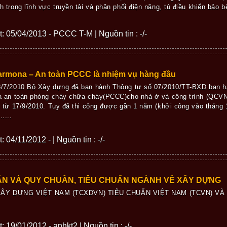
h trong lĩnh vực truyền tải và phân phối điện năng, tủ điều khiển bảo bệ
ết: 05/04/2013 - PCCC T-M | Nguồn tin : -/-
armona – An toàn PCCC là nhiệm vụ hàng đầu
/7/2010 Bộ Xây dựng đã ban hành Thông tư số 07/2010/TT-BXD ban h
a an toàn phòng cháy chữa cháy(PCCC)cho nhà ở và công trình (QCVN
h từ 17/9/2010. Tuy đã thi công được gần 1 năm (khởi công vào tháng
....
: 04/11/2012 - | Nguồn tin : -/-
ẨN VÀ QUY CHUẦN, TIÊU CHUẨN NGÀNH VỀ XÂY DỰNG
ÂY DỰNG VIỆT NAM (TCXDVN) TIÊU CHUẨN VIỆT NAM (TCVN) VÀ
t: 19/01/2012 - anhkt2 | Nguồn tin : -/-