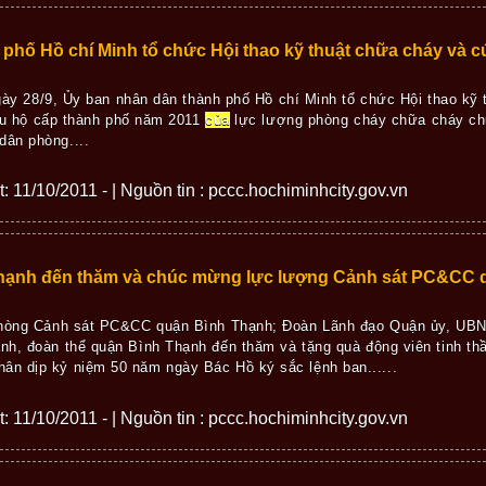
phố Hồ chí Minh tổ chức Hội thao kỹ thuật chữa cháy và cư
ày 28/9, Ủy ban nhân dân thành phố Hồ chí Minh tổ chức Hội thao kỹ
u hộ cấp thành phố năm 2011
của
lực lượng phòng cháy chữa cháy chuy
ân phòng....
ết: 11/10/2011 - | Nguồn tin : pccc.hochiminhcity.gov.vn
hạnh đến thăm và chúc mừng lực lượng Cảnh sát PC&CC 
Phòng Cảnh sát PC&CC quận Bình Thạnh; Đoàn Lãnh đạo Quận ủy, UBND
h, đoàn thể quận Bình Thạnh đến thăm và tặng quà động viên tinh t
n dịp kỷ niệm 50 năm ngày Bác Hồ ký sắc lệnh ban......
ết: 11/10/2011 - | Nguồn tin : pccc.hochiminhcity.gov.vn