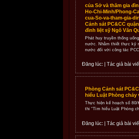
của Sở và thăm gia đì
Ho-Chi-Minh/Phong-Can
cua-So-va-tham-gia-di
Cảnh sát PC&CC quận 4
đình liệt sỹ Ngô Văn Q
Phát huy truyền thống uốn
nước. Nhằm thiết thực kỷ ni
nước đối với công tác PCC
Đăng lúc: | Tác giả bài vi
Phòng Cảnh sát PC&CC
hiểu Luật Phòng cháy 
Thực hiện kế hoạch số 80
thi “Tìm hiểu Luật Phòng c
Đăng lúc: | Tác giả bài vi