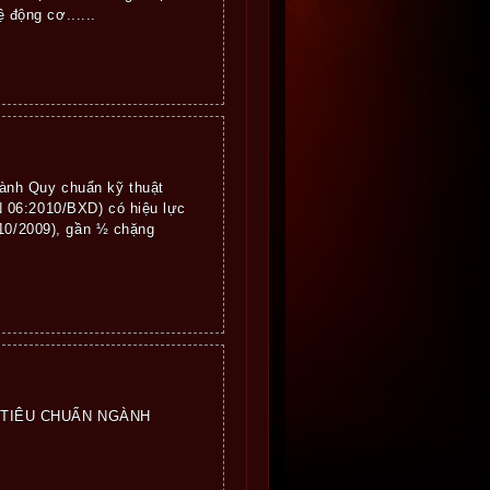
 động cơ......
ành Quy chuẩn kỹ thuật
 06:2010/BXD) có hiệu lực
 10/2009), gần ½ chặng
 TIÊU CHUẨN NGÀNH