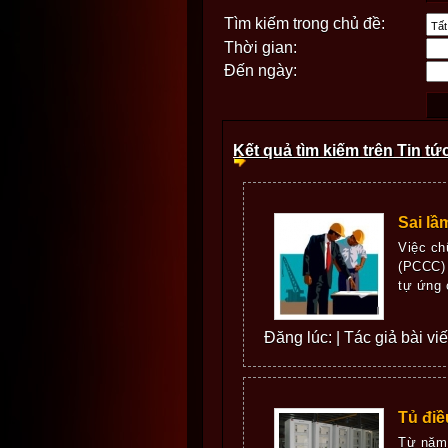
Tìm kiếm trong chủ đề:
Thời gian:
Đến ngày:
Kết quả tìm kiếm trên Tin tứ
Sai lầ
Việc c
(PCCC) 
tự ứng 
Đăng lúc: | Tác giả bài v
Tủ điề
Từ năm 