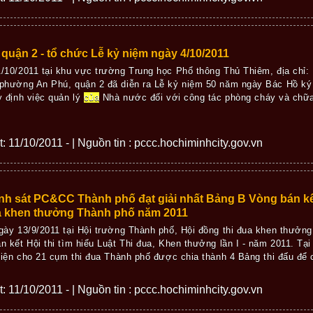
uận 2 - tổ chức Lễ kỷ niệm ngày 4/10/2011
/10/2011 tại khu vực trường Trung học Phổ thông Thủ Thiêm, địa chỉ: 
phường An Phú, quận 2 đã diễn ra Lễ kỷ niệm 50 năm ngày Bác Hồ ký
y định việc quản lý
của
Nhà nước đối với công tác phòng cháy và chữa
ết: 11/10/2011 - | Nguồn tin : pccc.hochiminhcity.gov.vn
h sát PC&CC Thành phố đạt giải nhất Bảng B Vòng bán kết 
ua khen thưởng Thành phố năm 2011
gày 13/9/2011 tại Hội trường Thành phố, Hội đồng thi đua khen thưởn
n kết Hội thi tìm hiểu Luật Thi đua, Khen thưởng lần I - năm 2011. Tại
 diện cho 21 cụm thi đua Thành phố được chia thành 4 Bảng thi đấu để ch
ết: 11/10/2011 - | Nguồn tin : pccc.hochiminhcity.gov.vn