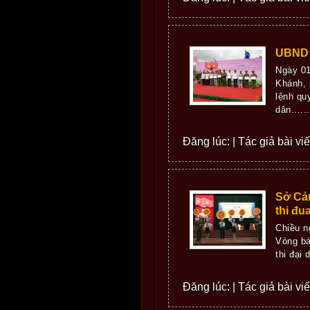
UBND q
Ngày 01
Khánh, 
lệnh qu
dân......
Đăng lúc: | Tác giả bài vi
Sở Cản
thi đ
Chiều n
Vòng bá
thi đại
Đăng lúc: | Tác giả bài vi