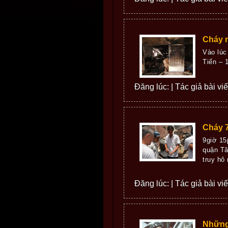
Cháy m
Vào lúc
Tiến – 
Đăng lúc: | Tác giả bài vi
Cháy 
9giờ 15
quận Tâ
truy hô
Đăng lúc: | Tác giả bài vi
Những