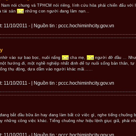
t Nam nói chung và TPHCM nói riêng, lính cứu hỏa phải chiến đấu với lử
 tài sản
của
những con người đang lâm nạn...
ết: 11/10/2011 - | Nguồn tin : pccc.hochiminhcity.gov.vn
áy
 nhờ vào sự bao bọc, nuôi nấng
của
cha mẹ,
của
người đỡ đầu … Nhưn
ột hướng đi, một nghề nghiệp nhất định để tự nuôi sống bản thân, tự
ống thụ động, dựa dẫm vào người khác mãi......
ết: 11/10/2011 - | Nguồn tin : pccc.hochiminhcity.gov.vn
đang bắt đầu bữa ăn hay đang làm bất cứ việc gì, nghe tiếng chuông bá
y những công việc khác. Tiếng chuông như hiệu lệnh giục giã, phải nha
ết: 11/10/2011 - | Nguồn tin : pccc.hochiminhcity.gov.vn