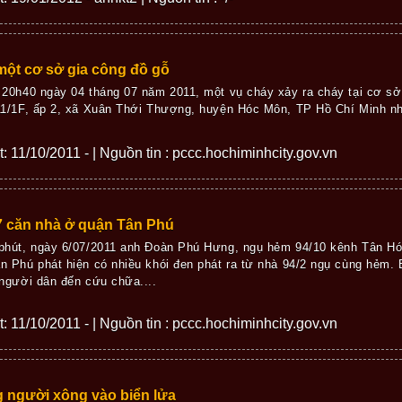
ột cơ sở gia công đồ gỗ
 20h40 ngày 04 tháng 07 năm 2011, một vụ cháy xảy ra cháy tại cơ s
11/1F, ấp 2, xã Xuân Thới Thượng, huyện Hóc Môn, TP Hồ Chí Minh nh
ết: 11/10/2011 - | Nguồn tin : pccc.hochiminhcity.gov.vn
7 căn nhà ở quận Tân Phú
phút, ngày 6/07/2011 anh Đoàn Phú Hưng, ngụ hẻm 94/10 kênh Tân H
n Phú phát hiện có nhiều khói đen phát ra từ nhà 94/2 ngụ cùng hẻm.
 người dân đến cứu chữa....
ết: 11/10/2011 - | Nguồn tin : pccc.hochiminhcity.gov.vn
 người xông vào biển lửa