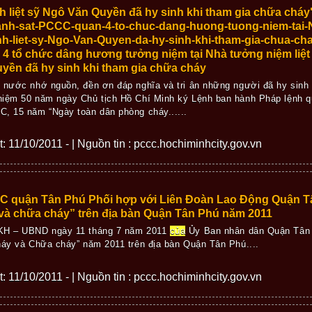
nh liệt sỹ Ngô Văn Quyền đã hy sinh khi tham gia chữa chá
h-sat-PCCC-quan-4-to-chuc-dang-huong-tuong-niem-tai-Nh
nh-liet-sy-Ngo-Van-Quyen-da-hy-sinh-khi-tham-gia-chua-c
 tổ chức dâng hương tưởng niệm tại Nhà tưởng niệm liệt
uyền đã hy sinh khi tham gia chữa cháy
g nước nhớ nguồn, đền ơn đáp nghĩa và tri ân những người đã hy sinh
ệm 50 năm ngày Chủ tịch Hồ Chí Minh ký Lệnh ban hành Pháp lệnh 
C, 15 năm “Ngày toàn dân phòng cháy......
ết: 11/10/2011 - | Nguồn tin : pccc.hochiminhcity.gov.vn
 quận Tân Phú Phối hợp với Liên Đoàn Lao Động Quận Tân
và chữa cháy” trên địa bàn Quận Tân Phú năm 2011
/KH – UBND ngày 11 tháng 7 năm 2011
của
Ủy Ban nhân dân Quận Tân 
háy và Chữa cháy” năm 2011 trên địa bàn Quận Tân Phú....
ết: 11/10/2011 - | Nguồn tin : pccc.hochiminhcity.gov.vn