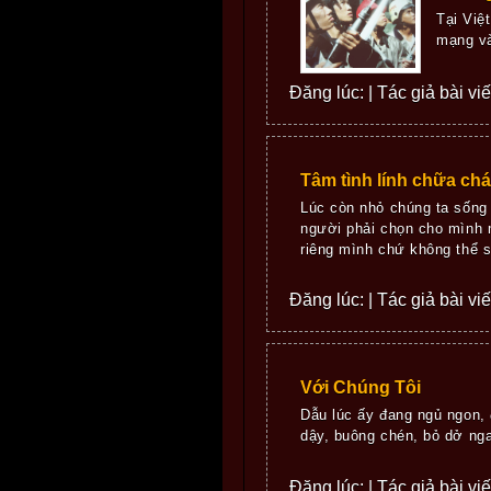
Tại Việ
mạng và
Đăng lúc: | Tác giả bài vi
Tâm tình lính chữa ch
Lúc còn nhỏ chúng ta sống
người phải chọn cho mình m
riêng mình chứ không thể s
Đăng lúc: | Tác giả bài vi
Với Chúng Tôi
Dẫu lúc ấy đang ngủ ngon, 
dậy, buông chén, bỏ dở nga
Đăng lúc: | Tác giả bài vi