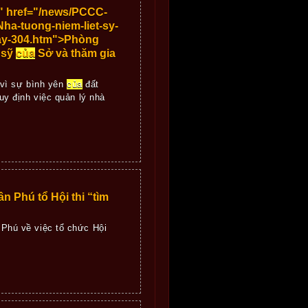
y" href="/news/PCCC-
a-tuong-niem-liet-sy-
hay-304.htm">Phòng
 sỹ
của
Sở và thăm gia
 vì sự bình yên
của
đất
quy định việc quản lý nhà
 Phú tổ Hội thi “tìm
Phú về việc tổ chức Hội