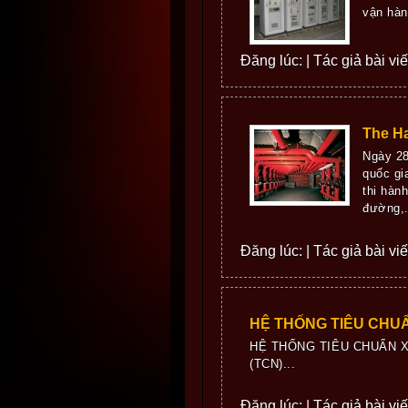
vận hàn
Đăng lúc: | Tác giả bài vi
The H
Ngày 28
quốc gi
thi hàn
đường,..
Đăng lúc: | Tác giả bài viết
HỆ THỐNG TIÊU CHU
HỆ THỐNG TIÊU CHUẨN X
(TCN)...
Đăng lúc: | Tác giả bài viế