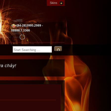
Skins
+(84-28)3995.2989 -
08888.7.3366
ữa cháy!