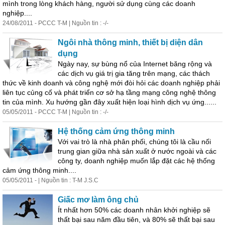
mình trong lòng khách hàng, người sử dụng cùng các
doanh
nghiệp
....
24/08/2011 - PCCC T-M | Nguồn tin : -/-
Ngôi nhà thông minh, thiết bị diện dân
dụng
Ngày nay, sự bùng nổ của Internet băng rộng và
các dịch vụ giá trị gia tăng trên mạng, các thách
thức về kinh
doanh
và công nghệ mới đòi hỏi các
doanh
nghiệp
phải
liên tục củng cố và phát triển cơ sở hạ tầng mạng công nghệ thông
tin của mình. Xu hướng gần đây xuất hiện loại hình dịch vụ ứng......
05/05/2011 - PCCC T-M | Nguồn tin : -/-
Hệ thống cảm ứng thông minh
Với vai trò là nhà phân phối, chúng tôi là cầu nối
trung gian giữa nhà sản xuất ở nước ngoài và các
công ty,
doanh
nghiệp
muốn lắp đặt các hệ thống
cảm ứng thông minh....
05/05/2011 - | Nguồn tin : T-M J.S.C
Giấc mơ làm ông chủ
Ít nhất hơn 50% các
doanh
nhân khởi
nghiệp
sẽ
thất bại sau năm đầu tiên, và 80% sẽ thất bại sau