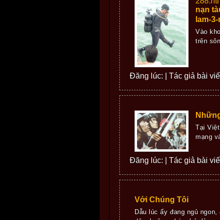
288.ht
nạn tà
lam-3-
Vào kho
trên sô
Đăng lúc: | Tác giả bài vi
Những
Tại Việ
mạng và
Đăng lúc: | Tác giả bài vi
Với Chúng Tôi
Dẫu lúc ấy đang ngủ ngon, 