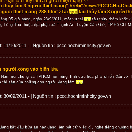
m">
nạn tàu thủy làm 3 người thiệt mạng"/>
u thủy làm 3 người thiệt mạng" href="/news/PCCC-Ho-Chi-M
nguoi-thiet-mang-288.htm">Tai
nạn
tàu thủy làm 3 người th
ảng 05 giờ sáng, ngày 23/9/2011, một vụ tai
nạn
tàu thủy thảm khốc đ
ng Lòng Tàu thuộc địa phận xã Thạnh An, huyện Cần Giờ, TP.Hồ Chí Mi
ết: 11/10/2011 - | Nguồn tin : pccc.hochiminhcity.gov.vn
 người xông vào biển lửa
t Nam nói chung và TPHCM nói riêng, lính cứu hỏa phải chiến đấu với lử
 tài sản của những con người đang lâm
nạn
...
ết: 30/09/2011 - | Nguồn tin : pccc.hochiminhcity.gov.vn
đang bắt đầu bữa ăn hay đang làm bất cứ việc gì, nghe tiếng chuông bá