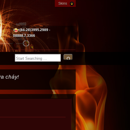
Skins
+(84-28)3995.2989 -
08888.7.3366
ữa cháy!