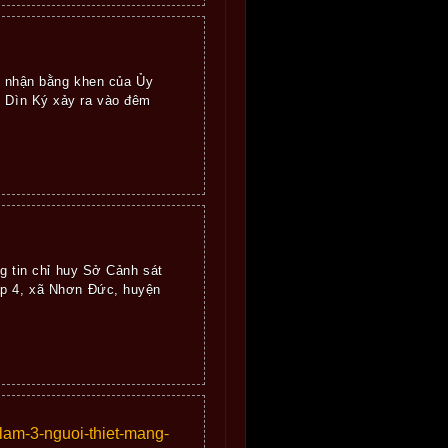
 nhận bằng khen của Ủy
h Dìn Ký xảy ra vào đêm
ng tin chỉ huy Sở Cảnh sát
ấp 4, xã Nhơn Đức, huyện
lam-3-nguoi-thiet-mang-