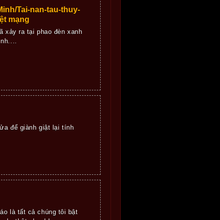
inh/Tai-nan-tau-thuy-
iệt mạng
ã xảy ra tại phao đèn xanh
nh....
a để giành giật lại tính
o là tất cả chúng tôi bật