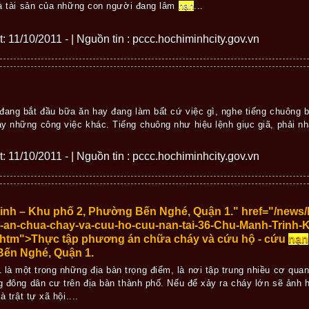
 tài sản của những con người đang lâm
nạn
...
ết: 11/10/2011 - | Nguồn tin : pccc.hochiminhcity.gov.vn
đang bắt đầu bữa ăn hay đang làm bất cứ việc gì, nghe tiếng chuông bá
y những công việc khác. Tiếng chuông như hiệu lệnh giục giã, phải nha
ết: 11/10/2011 - | Nguồn tin : pccc.hochiminhcity.gov.vn
rinh – Khu phố 2, Phường Bến Nghé, Quận 1." href="/new
-an-chua-chay-va-cuu-ho-cuu-nan-tai-36-Chu-Manh-Trinh-
htm">Thực tập phương án chữa cháy và cứu hộ - cứu
nạn
Bến Nghé, Quận 1.
à một trong những địa bàn trọng điểm, là nơi tập trung nhiều cơ quan
ng đông dân cư trên địa bàn thành phố. Nếu để xảy ra cháy lớn sẽ ảnh
à trật tự xã hội....