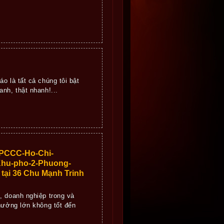
o là tất cả chúng tôi bật
nh, thật nhanh!...
s/PCCC-Ho-Chi-
Khu-pho-2-Phuong-
tại 36 Chu Mạnh Trinh
, doanh nghiệp trong và
 hưởng lớn không tốt đến