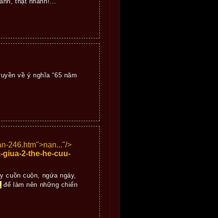
nh, thật nhanh!...
ruyền về ý nghĩa “65 năm
an-246.htm">
nạn..."/>
-giua-2-the-he-cuu-
ảy cuồn cuộn, ngứa ngáy,
n
để làm nên những chiến