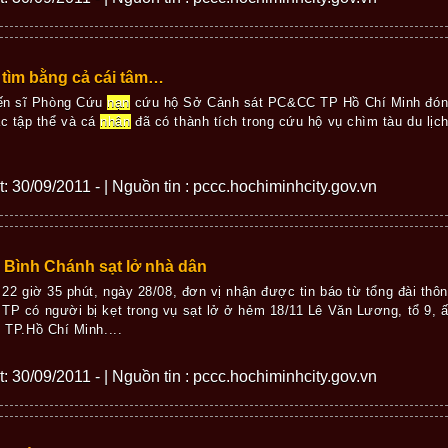
 tìm bằng cả cái tâm…
iến sĩ Phòng Cứu
nạn
cứu hộ Sở Cảnh sát PC&CC TP Hồ Chí Minh đón
c tập thể và cá
nhân
đã có thành tích trong cứu hộ vụ chìm tàu du lịc
ết: 30/09/2011 - | Nguồn tin : pccc.hochiminhcity.gov.vn
Bình Chánh sạt lở nhà dân
 22 giờ 35 phút, ngày 28/08, đơn vị nhận được tin báo từ tổng đài thô
P có người bị kẹt trong vụ sạt lở ở hẻm 18/11 Lê Văn Lương, tổ 9, 
 TP.Hồ Chí Minh....
ết: 30/09/2011 - | Nguồn tin : pccc.hochiminhcity.gov.vn