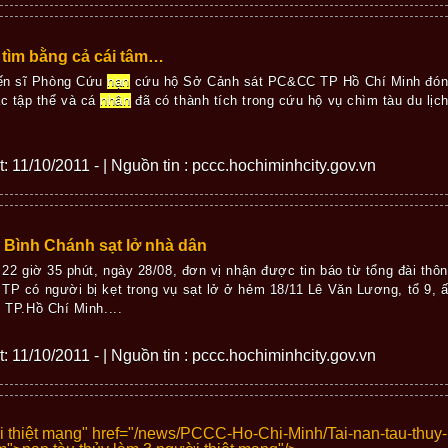
 tìm bằng cả cái tâm…
iến sĩ Phòng Cứu
nạn
cứu hộ Sở Cảnh sát PC&CC TP Hồ Chí Minh đón
c tập thể và cá
nhân
đã có thành tích trong cứu hộ vụ chìm tàu du lịc
ết: 11/10/2011 - | Nguồn tin : pccc.hochiminhcity.gov.vn
Bình Chánh sạt lở nhà dân
 22 giờ 35 phút, ngày 28/08, đơn vị nhận được tin báo từ tổng đài thô
P có người bị kẹt trong vụ sạt lở ở hẻm 18/11 Lê Văn Lương, tổ 9, 
 TP.Hồ Chí Minh....
ết: 11/10/2011 - | Nguồn tin : pccc.hochiminhcity.gov.vn
i thiệt mạng" href="/news/PCCC-Ho-Chi-Minh/Tai-nan-tau-thuy-