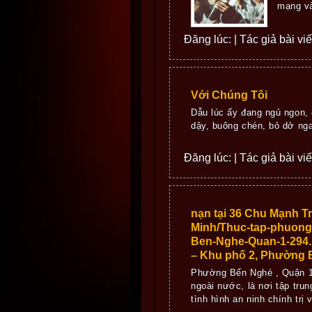
mạng và
Đăng lúc: | Tác giả bài vi
Với Chúng Tôi
Dẫu lúc ấy đang ngủ ngon, 
dậy, buông chén, bỏ dở nga
Đăng lúc: | Tác giả bài vi
nạn tại 36 Chu Mạnh T
Minh/Thuc-tap-phuong
Ben-Nghe-Quan-1-294.
– Khu phố 2, Phường 
Phường Bến Nghé , Quận 1 l
ngoài nước, là nơi tập tru
tình hình an ninh chính trị v