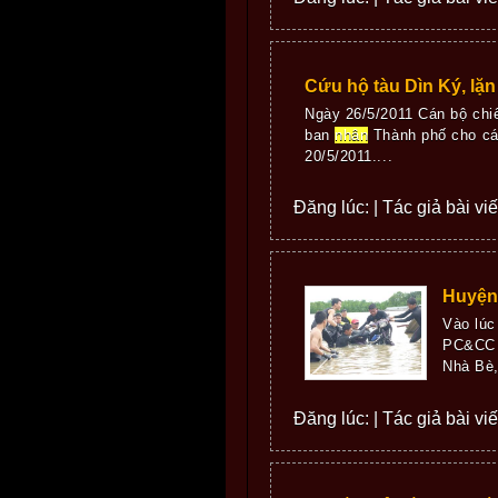
Cứu hộ tàu Dìn Ký, lặn
Ngày 26/5/2011 Cán bộ ch
ban
nhân
Thành phố cho cá
20/5/2011....
Đăng lúc: | Tác giả bài vi
Huyện 
Vào lúc
PC&CC T
Nhà Bè,
Đăng lúc: | Tác giả bài vi