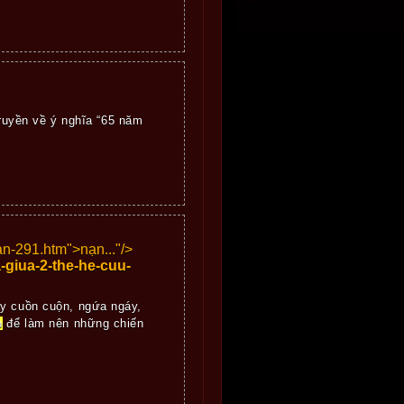
ruyền về ý nghĩa “65 năm
an-291.htm">
nạn..."/>
-giua-2-the-he-cuu-
ảy cuồn cuộn, ngứa ngáy,
n
để làm nên những chiến