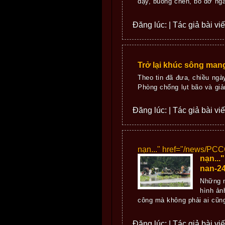
dậy, buông chén, bỏ dở nga
Đăng lúc: | Tác giả bài vi
Trở lại khúc sông man
Theo tin đã đưa, chiều ng
Phòng chống lụt bão và giả
Đăng lúc: | Tác giả bài vi
nạn..." href="/news/PC
nạn...
nan-24
Những n
hình ản
công mà không phải ai cũng
Đăng lúc: | Tác giả bài vi