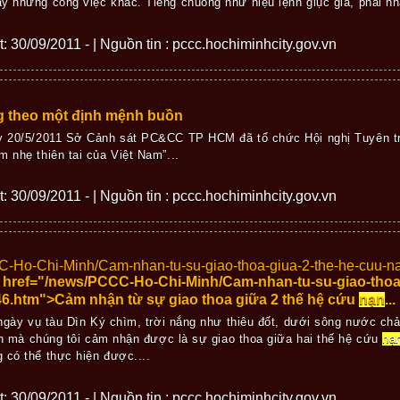
y những công việc khác. Tiếng chuông như hiệu lệnh giục giã, phải nha
ết: 30/09/2011 - | Nguồn tin : pccc.hochiminhcity.gov.vn
g theo một định mệnh buồn
ày 20/5/2011 Sở Cảnh sát PC&CC TP HCM đã tổ chức Hội nghị Tuyên t
m nhẹ thiên tai của Việt Nam”...
ết: 30/09/2011 - | Nguồn tin : pccc.hochiminhcity.gov.vn
CC-Ho-Chi-Minh/Cam-nhan-tu-su-giao-thoa-giua-2-the-he-cuu-n
" href="/news/PCCC-Ho-Chi-Minh/Cam-nhan-tu-su-giao-thoa
6.htm">Cảm nhận từ sự giao thoa giữa 2 thế hệ cứu
nạn
...
gày vụ tàu Dìn Ký chìm, trời nắng như thiêu đốt, dưới sông nước ch
h mà chúng tôi cảm nhận được là sự giao thoa giữa hai thế hệ cứu
nạ
 có thể thực hiện được....
ết: 30/09/2011 - | Nguồn tin : pccc.hochiminhcity.gov.vn