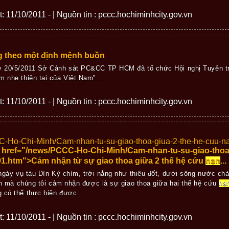
ết: 11/10/2011 - | Nguồn tin : pccc.hochiminhcity.gov.vn
g theo một định mệnh buồn
ày 20/5/2011 Sở Cảnh sát PC&CC TP HCM đã tổ chức Hội nghị Tuyên t
m nhẹ thiên tai của Việt Nam”...
ết: 11/10/2011 - | Nguồn tin : pccc.hochiminhcity.gov.vn
CC-Ho-Chi-Minh/Cam-nhan-tu-su-giao-thoa-giua-2-the-he-cuu-n
" href="/news/PCCC-Ho-Chi-Minh/Cam-nhan-tu-su-giao-thoa
1.htm">Cảm nhận từ sự giao thoa giữa 2 thế hệ cứu
nạn
...
gày vụ tàu Dìn Ký chìm, trời nắng như thiêu đốt, dưới sông nước ch
h mà chúng tôi cảm nhận được là sự giao thoa giữa hai thế hệ cứu
nạ
 có thể thực hiện được....
ết: 11/10/2011 - | Nguồn tin : pccc.hochiminhcity.gov.vn