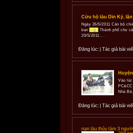
Cứu hộ tàu Dìn Ký, lặn
Ngày 26/5/2011 Cán bộ ch
ban
nhân
Thành phố cho cá
20/5/2011....
Đăng lúc: | Tác giả bài vi
Huyện 
Vào lúc
PC&CC T
Nhà Bè,
Đăng lúc: | Tác giả bài vi
nạn tàu thủy làm 3 ngườ