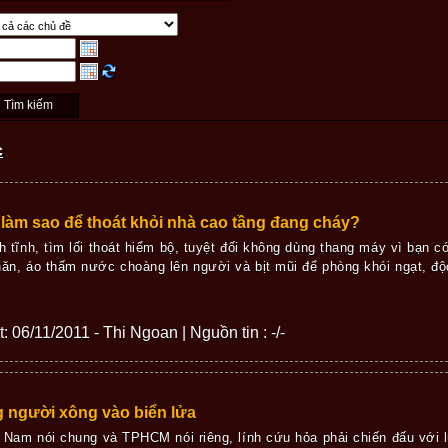
c
àm sao để thoát khỏi nhà cao tầng đang cháy?
 tĩnh, tìm lối thoát hiểm bộ, tuyệt đối không dùng thang máy vì bạn có 
ăn, áo thấm nước choàng lên người và bịt mũi để phòng khói ngạt, độc
t: 06/11/2011 - Thi Ngoan | Nguồn tin : -/-
 người xông vào biển lửa
t Nam nói chung và TPHCM nói riêng, lính cứu hỏa phải chiến đấu với lử