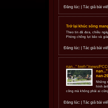
Đăng lúc: | Tác giả bài vi
Trở lại khúc sông man
Theo tin đã đưa, chiều ng
Phòng chống lụt bão và giả
Đăng lúc: | Tác giả bài vi
nạn..." href="/news/PC
nạn...
nan-29
Những n
hình ản
công mà không phải ai cũng
Đăng lúc: | Tác giả bài vi