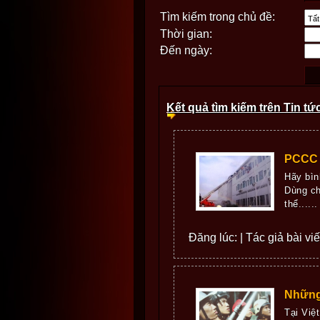
Tìm kiếm trong chủ đề:
Thời gian:
Đến ngày:
Kết quả tìm kiếm trên Tin tứ
PCCC l
Hãy bình
Dùng ch
thể......
Đăng lúc: | Tác giả bài viế
Những
Tại Việ