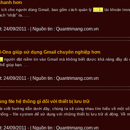
nhanh hơn
n ích cho người dùng Gmail, bao gồm cách quản lý
nhiều
tài khoản tron
ch “nhặt” ra......
ết: 24/09/2011 - | Nguồn tin : Quantrimang.com.vn
d-Ons giúp sử dụng Gmail chuyên nghiệp hơn
ều
người đặt niềm tin vào Gmail mà không biết được khả năng đầy đủ 
hể giúp bạn. ...
ết: 24/09/2011 - | Nguồn tin : Quantrimang.com.vn
ng file hệ thống gì đối với thiết bị lưu trữ
ài viết hướng dẫn dưới đây, chúng ta sẽ cùng nhau tìm hiểu về một số 
thống – file system để sử dụng với những thiết bị lưu trữ di động. Về mặt
ết: 24/09/2011 - | Nguồn tin : Quantrimang.com.vn