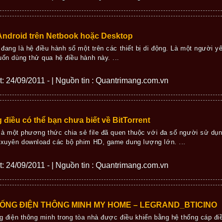
Android trên Netbook hoặc Desktop
 đang là hệ điều hành số một trên các thiết bị di động. Là một người 
ốn dùng thử qua hệ điều hành này. ...
ết: 24/09/2011 - | Nguồn tin : Quantrimang.com.vn
điều có thể bạn chưa biết về BitTorrent
 là một phương thức chia sẻ file đã quen thuộc với đa số người sử dụn
xuyên download các bộ phim HD, game dung lượng lớn. ...
ết: 24/09/2011 - | Nguồn tin : Quantrimang.com.vn
ỐNG ĐIỆN THÔNG MINH MY HOME – LEGRAND_BTICINO
g điện thông minh trong tòa nhà được điều khiển bằng hệ thống cáp đi