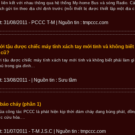
 liên kết với nhau thông qua hệ thống My-home Bus và sóng Radio. Các 
h gửi tin theo địa chỉ định trước (mỗi thiết bị được thiết lập một địa chỉ
iết: 31/08/2011 - PCCC T-M | Nguồn tin : tmpccc.com
i tậu được chiếc máy tính xách tay mới tinh và không biết 
 cũ?
 tậu được chiếc máy tính xách tay mới tinh và không biết phải làm gì
ủ trong gia đình...
ết: 13/08/2011 - | Nguồn tin : Sưu tầm
 báo cháy (phần 1)
ủa công tác PCCC là phát hiện kịp thời đám cháy đang bùng phát, đồn
ức cứu hỏa....
ết: 31/07/2011 - T-M J.S.C | Nguồn tin : tmpccc.com