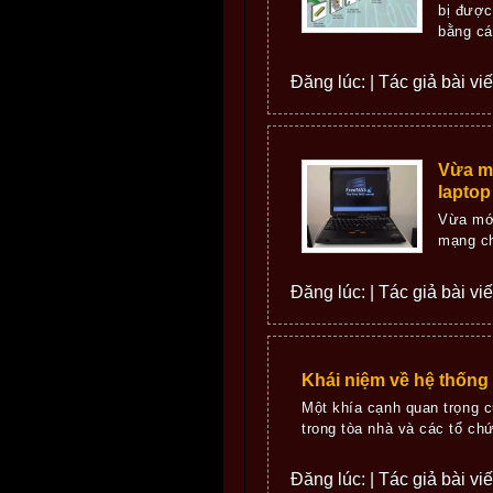
bị được
bằng các
Đăng lúc: | Tác giả bài v
Vừa mớ
laptop
Vừa mới
mạng ch
Đăng lúc: | Tác giả bài vi
Khái niệm về hệ thống
Một khía cạnh quan trọng c
trong tòa nhà và các tổ ch
Đăng lúc: | Tác giả bài vi