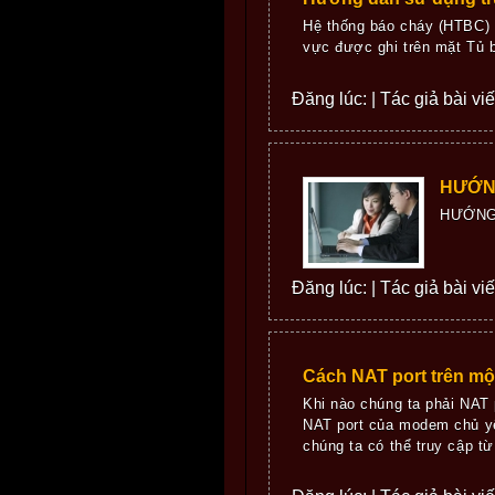
Hệ thống báo cháy (HTBC
vực được ghi trên mặt Tủ 
Đăng lúc: | Tác giả bài vi
HƯỚN
HƯỚNG
Đăng lúc: | Tác giả bài viết
Cách NAT port trên m
Khi nào chúng ta phải NAT 
NAT port của modem chủ yêu
chúng ta có thể truy cập t