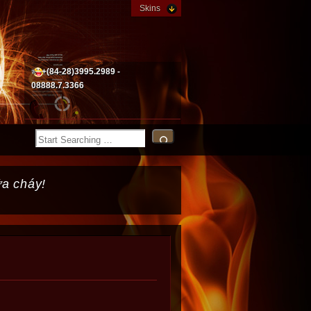
Skins
+(84-28)3995.2989 -
08888.7.3366
ữa cháy!