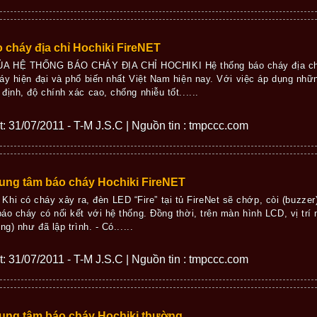
o cháy địa chỉ Hochiki FireNET
 HỆ THỐNG BÁO CHÁY ĐỊA CHỈ HOCHIKI Hệ thống báo cháy địa chỉ
áy hiện đại và phổ biến nhất Việt Nam hiện nay. Với việc áp dụng những
ịnh, độ chính xác cao, chống nhiễu tốt......
ết: 31/07/2011 - T-M J.S.C | Nguồn tin : tmpccc.com
ung tâm báo cháy Hochiki FireNET
ó cháy xảy ra, đèn LED “Fire” tại tủ FireNet sẽ chớp, còi (buzzer) 
áo cháy có nối kết với hệ thống. Đồng thời, trên màn hình LCD, vị trí 
g) như đã lập trình. - Có......
ết: 31/07/2011 - T-M J.S.C | Nguồn tin : tmpccc.com
ung tâm báo cháy Hochiki thường