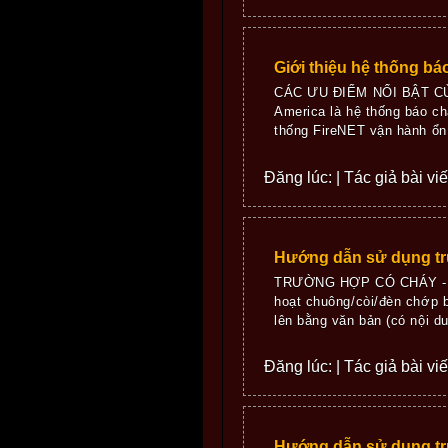
Giới thiệu hệ thống bá
CÁC ƯU ĐIỂM NỔI BẬT CỦA
America là hệ thống báo ch
thống FireNET vận hành ổn đ
Đăng lúc: | Tác giả bài vi
Hướng dẫn sử dụng tr
TRƯỜNG HỢP CÓ CHÁY - Khi c
hoạt chuông/còi/đèn chớp b
lên bằng văn bản (có nội dun
Đăng lúc: | Tác giả bài vi
Hướng dẫn sử dụng tr