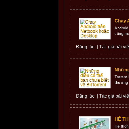
Chạy 
Android
cũng mu
Đăng lúc: | Tác giả bài vi
Những 
Torrent
thường 
Đăng lúc: | Tác giả bài vi
HỆ TH
Hệ thốn