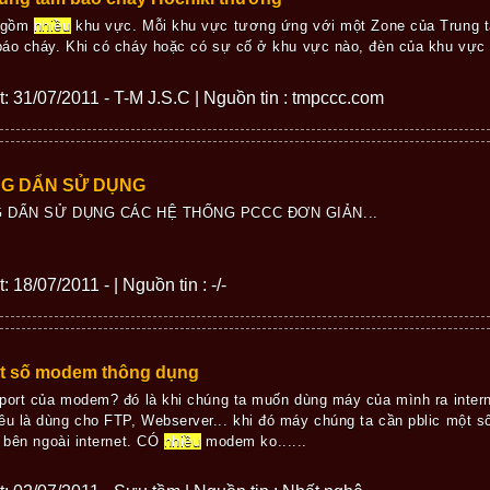
) gồm
nhiều
khu vực. Mỗi khu vực tương ứng với một Zone của Trung t
báo cháy. Khi có cháy hoặc có sự cố ở khu vực nào, đèn của khu vực 
ết: 31/07/2011 - T-M J.S.C | Nguồn tin : tmpccc.com
G DẨN SỬ DỤNG
 DẨN SỬ DỤNG CÁC HỆ THỐNG PCCC ĐƠN GIẢN...
: 18/07/2011 - | Nguồn tin : -/-
ột số modem thông dụng
port của modem? đó là khi chúng ta muốn dùng máy của mình ra interne
 là dùng cho FTP, Webserver... khi đó máy chúng ta cần pblic một số
ừ bên ngoài internet. CÓ
nhiều
modem ko......