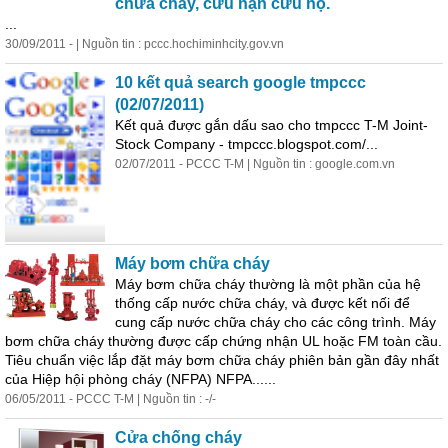
chữa cháy, cứu nạn cứu hộ.
...
30/09/2011 - | Nguồn tin : pccc.hochiminhcity.gov.vn
10 kết quả search google tmpccc
(02/07/2011)
Kết quả được gắn dấu sao cho tmpccc T-M Joint-
Stock Company - tmpccc.blogspot.com/...
02/07/2011 - PCCC T-M | Nguồn tin : google.com.vn
Máy bơm chữa
cháy
Máy bơm chữa
cháy
thường là một phần của hệ
thống cấp nước chữa
cháy
, và được kết nối để
cung cấp nước chữa
cháy
cho các công trình. Máy
bơm chữa
cháy
thường được cấp chứng nhận UL hoặc FM toàn cầu.
Tiêu chuẩn việc lắp đặt máy bơm chữa
cháy
phiên bản gần đây nhất
của Hiệp hội
phòng
cháy
(NFPA) NFPA......
06/05/2011 - PCCC T-M | Nguồn tin : -/-
Cửa chống
cháy