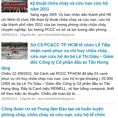
kỹ thuật chữa cháy và cứu nạn cứu hộ
năm 2011
Sáng ngày 28/9, Ủy ban nhân dân thành phố Hồ
chí Minh tổ chức Hội thao kỹ thuật chữa
cháy
và cứu nạn, cứu hộ
cấp thành phố năm 2011 của lực lượng
phòng
cháy
chữa
cháy
chuyên nghiệp, lực lượng PCCC cơ sở và lực lượng dân
phòng
....
30/09/2011 - | Nguồn tin : pccc.hochiminhcity.gov.vn
Sở CS PC&CC TP. HCM tổ chức Lễ Tiếp
nhận canô phục vụ chỉ huy chữa
cháy
,
cứu nạn cứu hộ do bà Lê Thị Giàu – Giám
đốc Công ty Cổ phần đầu tư Tấn Hưng
tặng
Chiều 22 /09/2011, Sở Cảnh sát PCCC TP.HCM đã tiếp 01 canô
phục vụ chỉ huy chữa
cháy
cứu nạn, cứu hộ trị giá khoảng ( 25.000
USD) do bà Lê Thị Giàu – Giám đốc Công ty Cổ phần đầu tư Tấn
Hưng tặng. Đây là Canô hiệu REINELL, vỏ làm bằng composit, thiết
kế theo kiểu du thuyền. Chiều dài toàn bộ là......
30/09/2011 - | Nguồn tin : pccc.hochiminhcity.gov.vn
Công đoàn cơ sở Trung tâm Đào tạo và huấn luyện
phòng
cháy
, chữa
cháy
và cứu nạn, cứu hộ tổ chức