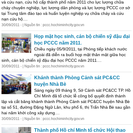
và cứu nạn, cứu hộ cấp thành phố năm 2011 cho lực lượng chữa
cháy
chuyên nghiệp, lực lượng dân
phòng
và lực lượng PCCC cơ sở
tại Trung tâm đào tạo và huấn luyện nghiệp vụ chữa
cháy
và cứu
nạn cứu hộ....
30/09/2011 - | Nguồn tin : pccc.hochiminhcity.gov.vn
Họp mặt học sinh, cán bộ chiến sỹ đậu đại
học PCCC năm 2011.
Chiều ngày 05/9/2011, tại
Phòng
tiếp khách nước
ngoài đã diễn ra buổi họp mặt thân mật giữa học
sinh, cán bộ chiến sỹ đậu đại học PCCC năm 2011....
30/09/2011 - | Nguồn tin : pccc.hochiminhcity.gov.vn
Khánh thành
Phòng
Cảnh sát PC&CC
huyện Nhà Bè
Sáng ngày 09 tháng 9, Sở Cảnh sát PC&CC TP. Hồ
Chí Minh đã tổ chức lễ công bố quyết định thành
lập và cắt băng khánh thành
Phòng
Cảnh sát PC&CC huyện Nhà Bè
tại số 51, đường Đặng Ngữ Lân, khu phố 6, thị Trấn Nhà Bè sau gần
hai năm khởi công xây dựng....
30/09/2011 - | Nguồn tin : pccc.hochiminhcity.gov.vn
Thành phố Hồ chí Minh tổ chức Hội thao