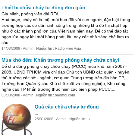
Thiết bị chữa
cháy
tự động đơn giản
Gia Minh, phóng viên đài RFA
Hoả hoạn,
cháy
nổ là một mối hoạ đối với con người, đặc biệt trong
trường hợp các cư dân sinh sống trong những khu đô thị chật hẹp
như ở các thành phố lớn của Việt Nam hiện nay. Để có thể dập tắt
ngọn lửa ngay khi mới bùng phát, lâu nay các nhà sáng chế làm ra
các......
14/03/2008 - Admin | Nguồn tin : Radio Free Asia
Mùa khô đến: Khẩn trương
phòng
cháy
chữa
cháy
!
Để chủ động
phòng
cháy
chữa
cháy
(PCCC) mùa khô năm 2007 -
2008, UBND TPHCM vừa chỉ đạo Chủ tịch UBND các quận - huyện,
thủ trưởng các sở - ngành, cơ quan Trung ương trên địa bàn TP,
Trưởng Ban Quản lý các Khu chế xuất và công nghiệp, Khu công
nghệ cao TP khẩn trương thực hiện các biện pháp PCCC....
03/03/2008 - Admin | Nguồn tin : baomoi.com
Quả cầu chữa
cháy
tự động
...
25/01/2008 - Admin | Nguồn tin : -/-