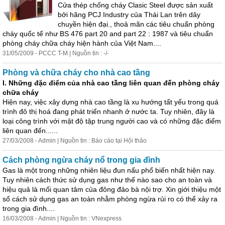
Cửa thép chống
cháy
Clasic Steel được sản xuất
bởi hãng PCJ Industry của Thái Lan trên dây
chuyền hiện đại., thoả mãn các tiêu chuẩn
phòng
cháy
quốc tế như BS 476 part 20 and part 22 : 1987 và tiêu chuẩn
phòng
cháy
chữa
cháy
hiện hành của Việt Nam....
31/05/2009 - PCCC T-M | Nguồn tin : -/-
Phòng
và chữa
cháy
cho nhà cao tầng
I. Những đặc điểm của nhà cao tầng liên quan đến
phòng
cháy
chữa
cháy
Hiện nay, việc xây dựng nhà cao tầng là xu hướng tất yếu trong quá
trình đô thị hoá đang phát triển nhanh ở nước ta. Tuy nhiên, đây là
loại công trình với mật độ tập trung người cao và có những đặc điểm
liên quan đến......
27/03/2008 - Admin | Nguồn tin : Báo cáo tại Hội thảo
Cách
phòng
ngừa
cháy
nổ trong gia đình
Gas là một trong những nhiên liệu đun nấu phổ biến nhất hiện nay.
Tuy nhiên cách thức sử dụng gas như thế nào sao cho an toàn và
hiệu quả là mối quan tâm của đông đảo bà nội trợ. Xin giới thiệu một
số cách sử dụng gas an toàn nhằm
phòng
ngừa rủi ro có thể xảy ra
trong gia đình....
16/03/2008 - Admin | Nguồn tin : VNexpress