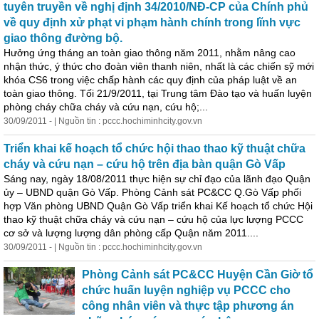
tuyên truyền về nghị định 34/2010/NĐ-CP của Chính phủ
về quy định xử phạt vi phạm hành chính trong lĩnh vực
giao thông đường bộ.
Hưởng ứng tháng an toàn giao thông năm 2011, nhằm nâng cao
nhận thức, ý thức cho đoàn viên thanh niên, nhất là các chiến sỹ mới
khóa CS6 trong việc chấp hành các quy định của pháp luật về an
toàn giao thông. Tối 21/9/2011, tại Trung tâm Đào tạo và huấn luyện
phòng
cháy
chữa
cháy
và cứu nạn, cứu hộ;...
30/09/2011 - | Nguồn tin : pccc.hochiminhcity.gov.vn
Triển khai kế hoạch tổ chức hội thao thao kỹ thuật chữa
cháy
và cứu nạn – cứu hộ trên địa bàn quận Gò Vấp
Sáng nay, ngày 18/08/2011 thực hiện sự chỉ đạo của lãnh đạo Quận
ủy – UBND quận Gò Vấp.
Phòng
Cảnh sát PC&CC Q.Gò Vấp phối
hợp Văn
phòng
UBND Quận Gò Vấp triển khai Kế hoạch tổ chức Hội
thao kỹ thuật chữa
cháy
và cứu nạn – cứu hộ của lực lượng PCCC
cơ sở và lượng lượng dân
phòng
cấp Quận năm 2011....
30/09/2011 - | Nguồn tin : pccc.hochiminhcity.gov.vn
Phòng Cảnh sát PC&CC Huyện Cần Giờ tổ
chức huấn luyện nghiệp vụ PCCC cho
công nhân viên và thực tập phương án