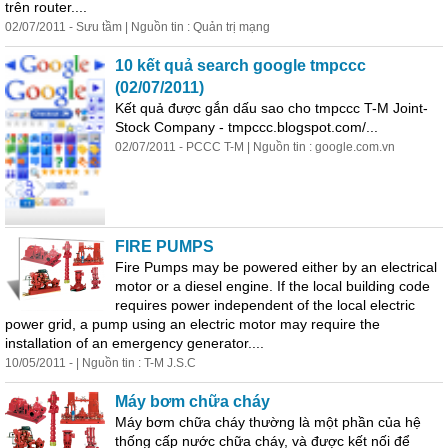
trên router....
02/07/2011 - Sưu tầm | Nguồn tin : Quản trị mạng
10 kết quả search google tmpccc
(02/07/2011)
Kết quả được gắn dấu sao cho tmpccc T-M Joint-
Stock Company - tmpccc.blogspot.com/...
02/07/2011 - PCCC T-M | Nguồn tin : google.com.vn
FIRE PUMPS
Fire Pumps may be powered either by an electrical
motor or a diesel engine. If the local building code
requires power independent of the local electric
power grid, a pump using an electric motor may require the
installation of an emergency generator....
10/05/2011 - | Nguồn tin : T-M J.S.C
Máy bơm chữa cháy
Máy bơm chữa cháy thường là một
phần
của hệ
thống cấp nước chữa cháy, và được kết nối để