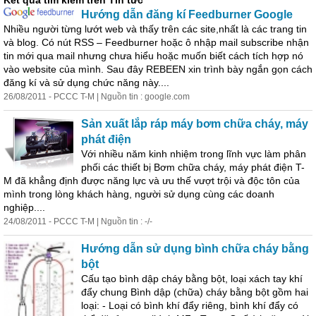
Kết quả tìm kiếm trên Tin tức
Hướng dẫn đăng kí Feedburner Google
Nhiều người từng lướt web và thấy trên các site,nhất là các trang tin
và blog. Có nút RSS – Feedburner hoặc ô nhập mail subscribe nhận
tin mới qua mail nhưng chưa hiểu hoặc muốn biết cách tích hợp nó
vào website của mình. Sau đây REBEEN xin trình bày ngắn gọn cách
đăng kí và sử dụng chức năng này....
26/08/2011 - PCCC T-M | Nguồn tin : google.com
Sản xuất lắp ráp máy bơm chữa cháy, máy
phát điện
Với nhiều năm kinh nhiệm trong lĩnh vực làm phân
phối các thiết bị Bơm chữa cháy, máy phát điện T-
M đã khẳng định được năng lực và ưu thế vượt trội và độc tôn của
mình trong lòng khách hàng, người sử dụng cùng các doanh
nghiệp....
24/08/2011 - PCCC T-M | Nguồn tin : -/-
Hướng dẫn sử dụng bình chữa cháy bằng
bột
Cấu tạo bình dập cháy bằng bột, loại xách tay khí
đẩy chung Bình dập (chữa) cháy bằng bột gồm hai
loại: - Loại có bình khí đẩy riêng, bình khí đẩy có