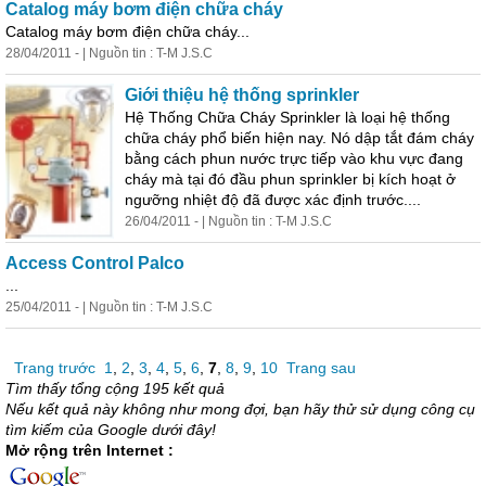
Catalog máy bơm điện chữa cháy
Catalog máy bơm điện chữa cháy...
28/04/2011 - | Nguồn tin : T-M J.S.C
Giới thiệu hệ thống sprinkler
Hệ Thống Chữa Cháy Sprinkler là loại hệ thống
chữa cháy phổ biến hiện nay. Nó dập tắt đám cháy
bằng cách phun nước trực tiếp vào khu vực đang
cháy mà tại đó đầu phun sprinkler bị kích hoạt ở
ngưỡng nhiệt độ đã được xác định trước....
26/04/2011 - | Nguồn tin : T-M J.S.C
Access Control Palco
...
25/04/2011 - | Nguồn tin : T-M J.S.C
Trang trước
1
,
2
,
3
,
4
,
5
,
6
,
7
,
8
,
9
,
10
Trang sau
Tìm thấy tổng cộng 195 kết quả
Nếu kết quả này không như mong đợi, bạn hãy thử sử dụng công cụ
tìm kiếm của Google dưới đây!
Mở rộng trên Internet :