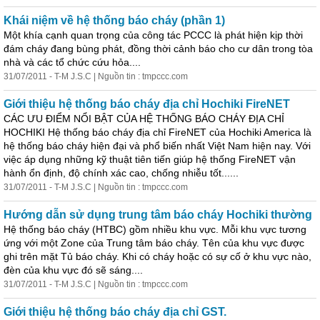
Khái niệm về hệ thống báo cháy (
phần
1)
Một khía cạnh quan trọng của công tác PCCC là phát hiện kịp thời
đám cháy đang bùng phát, đồng thời cảnh báo cho cư dân trong tòa
nhà và các tổ chức cứu hỏa....
31/07/2011 - T-M J.S.C | Nguồn tin : tmpccc.com
Giới thiệu hệ thống báo cháy địa chỉ Hochiki FireNET
CÁC ƯU ĐIỂM NỔI BẬT CỦA HỆ THỐNG BÁO CHÁY ĐỊA CHỈ
HOCHIKI Hệ thống báo cháy địa chỉ FireNET của Hochiki America là
hệ thống báo cháy hiện đại và phổ biến nhất Việt Nam hiện nay. Với
việc áp dụng những kỹ thuật tiên tiến giúp hệ thống FireNET vận
hành ổn định, độ chính xác cao, chống nhiễu tốt......
31/07/2011 - T-M J.S.C | Nguồn tin : tmpccc.com
Hướng dẫn sử dụng trung tâm báo cháy Hochiki thường
Hệ thống báo cháy (HTBC) gồm nhiều khu vực. Mỗi khu vực tương
ứng với một Zone của Trung tâm báo cháy. Tên của khu vực được
ghi trên mặt Tủ báo cháy. Khi có cháy hoặc có sự cố ở khu vực nào,
đèn của khu vực đó sẽ sáng....
31/07/2011 - T-M J.S.C | Nguồn tin : tmpccc.com
Giới thiệu hệ thống báo cháy địa chỉ GST.