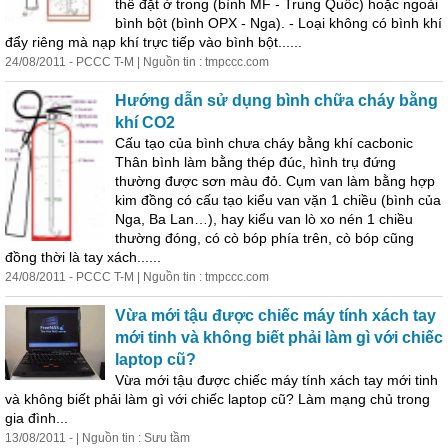
thể đặt ở trong (bình MF - Trung Quốc) hoặc ngoài
bình bột (bình OPX - Nga). - Loại không có bình khí
đẩy riêng mà nạp khí trực tiếp vào bình bột......
24/08/2011 - PCCC T-M | Nguồn tin : tmpccc.com
Hướng dẫn sử dụng bình chữa cháy bằng
khí CO2
Cấu tạo của bình chưa cháy bằng khí cacbonic
Thân bình làm bằng thép đúc, hình trụ đứng
thường được sơn màu đỏ. Cụm van làm bằng hợp
kim đồng có cấu tạo kiểu van vặn 1 chiều (bình của
Nga, Ba Lan…), hay kiểu van lò xo nén 1 chiều
thường đóng, có cò bóp phía trên, cò bóp cũng
đồng thời là tay xách......
24/08/2011 - PCCC T-M | Nguồn tin : tmpccc.com
Vừa mới tậu được chiếc máy tính xách tay
mới tinh và không biết phải làm gì với chiếc
laptop cũ?
Vừa mới tậu được chiếc máy tính xách tay mới tinh
và không biết phải làm gì với chiếc laptop cũ? Làm mạng chủ trong
gia đình...
13/08/2011 - | Nguồn tin : Sưu tầm