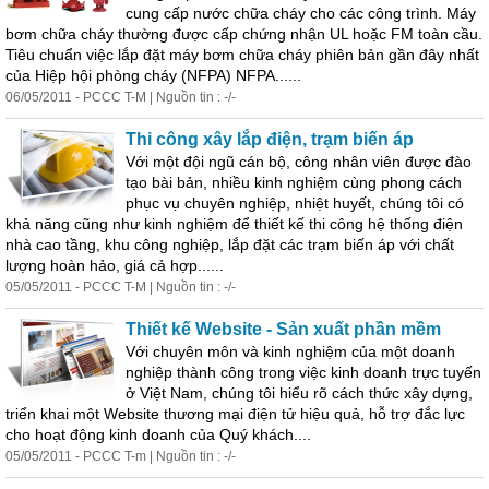
cung cấp nước chữa cháy cho các công trình. Máy
bơm chữa cháy thường được cấp chứng nhận UL hoặc FM toàn cầu.
Tiêu chuẩn việc lắp đặt máy bơm chữa cháy phiên bản gần đây nhất
của Hiệp hội phòng cháy (NFPA) NFPA......
06/05/2011 - PCCC T-M | Nguồn tin : -/-
Thi công xây lắp điện, trạm biến áp
Với một đội ngũ cán bộ, công nhân viên được đào
tạo bài bản, nhiều kinh nghiệm cùng phong cách
phục vụ chuyên nghiệp, nhiệt huyết, chúng tôi có
khả năng cũng như kinh nghiệm để thiết kế thi công hệ thống điện
nhà cao tầng, khu công nghiệp, lắp đặt các trạm biến áp với chất
lượng hoàn hảo, giá cả hợp......
05/05/2011 - PCCC T-M | Nguồn tin : -/-
Thiết kế Website - Sản xuất
phần
mềm
Với chuyên môn và kinh nghiệm của một doanh
nghiệp thành công trong việc kinh doanh trực tuyến
ở Việt Nam, chúng tôi hiểu rõ cách thức xây dựng,
triển khai một Website thương mại điện tử hiệu quả, hỗ trợ đắc lực
cho hoạt động kinh doanh của Quý khách....
05/05/2011 - PCCC T-m | Nguồn tin : -/-