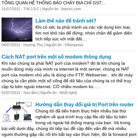
TỔNG QUAN HỆ THỐNG BÁO CHÁY ĐỊA CHỈ GST...
31/07/2011 - T-M J.S.C | Nguồn tin : tmpccc.com
Làm thế nào để tránh sét?
Khi có sét, ta phải tránh xa các vật dụng kim loại,
tìm nơi khô ráo để đứng, nhón chân để giảm diện
tích tiếp xúc với mặt đất....
06/07/2011 - Hương Thu | Nguồn tin : VNexpress
Cách NAT port trên một số modem thông dụng
Khi nào chúng ta phải NAT port của modem? đó là khi chúng ta
muốn dùng máy của mình ra internet là một server, chúng ta NAT
port của modem chủ yêu là dùng cho FTP, Webserver... khi đó máy
chúng ta cần pblic một số cổng để dữ liệu của chúng ta có thể truy
cập từ bên ngoài internet. CÓ nhiều modem ko......
02/07/2011 - Sưu tầm | Nguồn tin : Nhất nghệ
Hướng dẫn thay đổi giá trị Port trên router
Chúng tôi đã tiến hành thực hiện nhiều bài thử
nghiệm về quá trình truy cập file dữ liệu từ bên
trong và ngoài hệ thống mạng của bạn. Và trong
bài viết dưới đây, chúng tôi tiếp tục đề cập đến vấn đề mà nhiều
người thường gặp rắc rối khi bắt tay vào thực hiện, đó là forward port