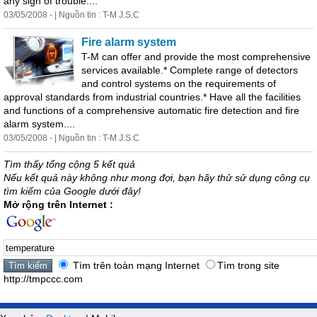
any sign of trouble....
03/05/2008 - | Nguồn tin : T-M J.S.C
Fire alarm system
T-M can offer and provide the most comprehensive
services available.* Complete range of detectors
and control systems on the requirements of
approval standards from industrial countries.* Have all the facilities
and functions of a comprehensive automatic fire detection and fire
alarm system....
03/05/2008 - | Nguồn tin : T-M J.S.C
Tìm thấy tổng cộng 5 kết quả
Nếu kết quả này không như mong đợi, bạn hãy thử sử dụng công cụ
tìm kiếm của Google dưới đây!
Mở rộng trên Internet :
Tìm trên toàn mạng Internet
Tìm trong site
http://tmpccc.com