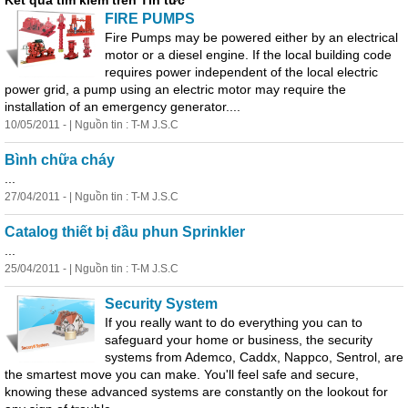
Kết quả tìm kiếm trên Tin tức
FIRE PUMPS
Fire Pumps may be powered either by an electrical
motor or a diesel engine. If the local building code
requires power independent of the local electric
power grid, a pump using an electric motor may require the
installation of an emergency generator....
10/05/2011 - | Nguồn tin : T-M J.S.C
Bình chữa cháy
...
27/04/2011 - | Nguồn tin : T-M J.S.C
Catalog thiết bị đầu phun Sprinkler
...
25/04/2011 - | Nguồn tin : T-M J.S.C
Security System
If you really want to do everything you can to
safeguard your home or business, the security
systems from Ademco, Caddx, Nappco, Sentrol, are
the smartest move you can make. You'll feel safe and secure,
knowing these advanced systems are constantly on the lookout for