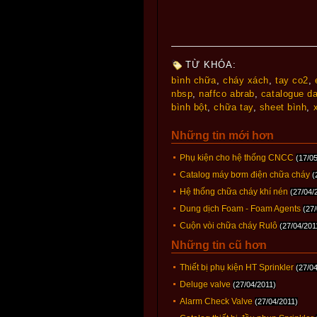
TỪ KHÓA:
bình chữa
,
cháy xách
,
tay co2
,
nbsp
,
naffco abrab
,
catalogue d
bình bột
,
chữa tay
,
sheet bình
,
Những tin mới hơn
Phụ kiện cho hệ thống CNCC
(17/0
Catalog máy bơm điện chữa cháy
(
Hệ thống chữa cháy khí nén
(27/04/
Dung dịch Foam - Foam Agents
(27
Cuộn vòi chữa cháy Rulô
(27/04/201
Những tin cũ hơn
Thiết bị phụ kiện HT Sprinkler
(27/0
Deluge valve
(27/04/2011)
Alarm Check Valve
(27/04/2011)