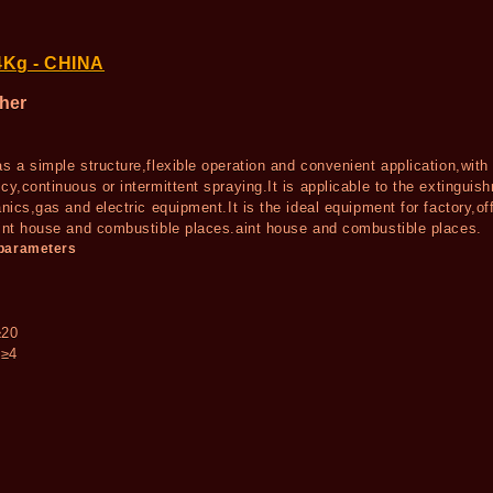
4Kg - CHINA
her
n
as a simple structure,flexible operation and convenient application,with
cy,continuous or intermittent spraying.It is applicable to the extinguis
anics,gas and electric equipment.It is the ideal equipment for factory,of
aint house and combustible places.aint house and combustible places.
 parameters
≥20
：≥4