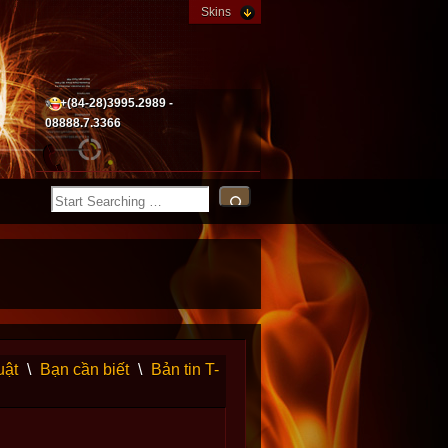
Skins
+(84-28)3995.2989 -
08888.7.3366
uật
\
Bạn cần biết
\
Bản tin T-