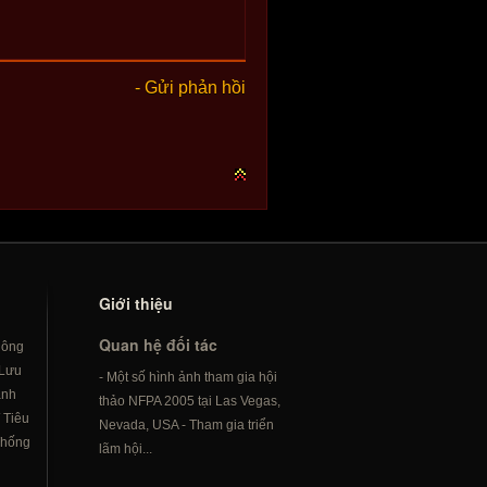
- Gửi phản hồi
Giới thiệu
Quan hệ đối tác
hông
Lưu
- Một số hình ảnh tham gia hội
ành
thảo NFPA 2005 tại Las Vegas,
/
Tiêu
Nevada, USA - Tham gia triển
hống
lãm hội...