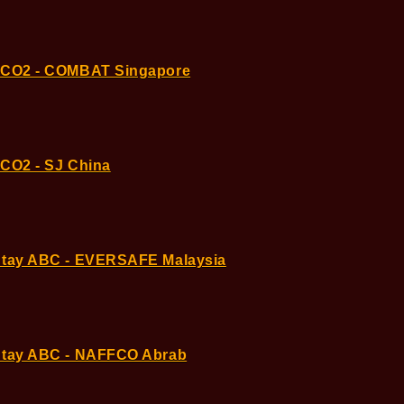
y CO2 - COMBAT Singapore
 CO2 - SJ China
h tay ABC - EVERSAFE Malaysia
h tay ABC - NAFFCO Abrab