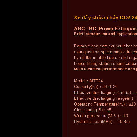
Xe đẩy chữa cháy CO2 2
ABC - BC Power Extinguis
Brief introduction and applicatio
Portable and cart extinguisher h
extinguishing speed,high efficien
by oil,flammable liquid,solid org
house,filling station,chemical p
Main technical performance and
Model：MTT24
Capacity(kg)：24±1.20
Effective discharging time (s)：
Effective discharging range(m)
Operating Temperature(℃)：≤10
Class rating(B)：≤5
Working pressure(MPa)：10
Hydraulic test(MPa)：-10~55