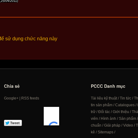
(25/04/2011)
để sử dụng chức năng này
Chia sẻ
PCCC Danh mục
Google+
|
RSS feeds
Tài liệu kỹ thuật
/
Tin tức
/
T
tin sản phẩm
/
Catalogues
/
trữ
/
Đối tác
/
Giới thiệu
/
Th
viên
/
Hình ảnh
/
Sản phẩm
chuẩn
/
Giải pháp
/
Video
/
T
kê
/
Sitemaps
/