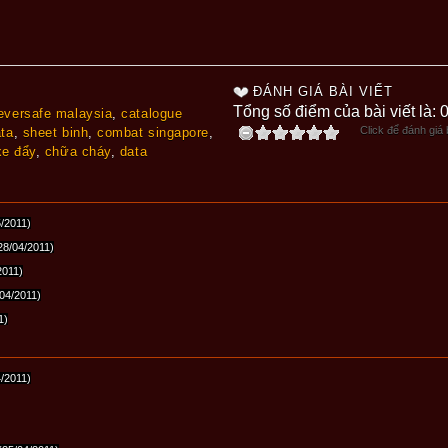
ĐÁNH GIÁ BÀI VIẾT
Tổng số điểm của bài viết là: 
eversafe malaysia
,
catalogue
Click để đánh giá b
ata
,
sheet binh
,
combat singapore
,
xe đẩy
,
chữa cháy
,
data
5/2011)
28/04/2011)
2011)
/04/2011)
1)
4/2011)