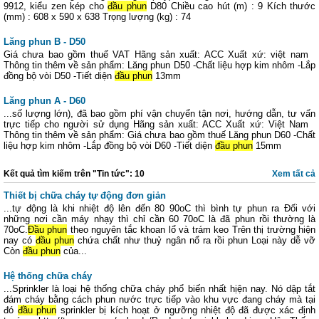
9912, kiểu zen kép cho
đầu phun
D80 Chiều cao hút (m) : 9 Kích thước
(mm) : 608 x 590 x 638 Trọng lượng (kg) : 74
Lăng phun B - D50
Giá chưa bao gồm thuế VAT Hãng sản xuất: ACC Xuất xứ: việt nam
Thông tin thêm về sản phẩm: Lăng phun D50 -Chất liệu hợp kim nhôm -Lắp
đồng bộ vòi D50 -Tiết diện
đầu phun
13mm
Lăng phun A - D60
...số lượng lớn), đã bao gồm phí vận chuyển tận nơi, hướng dẫn, tư vấn
trực tiếp cho người sử dụng Hãng sản xuất: ACC Xuất xứ: Việt Nam
Thông tin thêm về sản phẩm: Giá chưa bao gồm thuế Lăng phun D60 -Chất
liệu hợp kim nhôm -Lắp đồng bộ vòi D60 -Tiết diện
đầu phun
15mm
Kết quả tìm kiếm trên "Tin tức": 10
Xem tất cả
Thiết bị chữa cháy tự động đơn giản
...tự động là khi nhiệt độ lên đến 80 90oC thì bình tự phun ra Đối với
những nơi cần máy nhạy thì chỉ cần 60 70oC là đã phun rồi thường là
70oC.
Đầu phun
theo nguyên tắc khoan lổ và trám keo Trên thị trường hiện
nay có
đầu phun
chứa chất như thuỷ ngân nổ ra rồi phun Loại này dễ vỡ
Còn
đầu phun
của...
Hệ thống chữa cháy
...Sprinkler là loại hệ thống chữa cháy phổ biến nhất hịện nay. Nó dập tắt
đám cháy bằng cách phun nước trực tiếp vào khu vực đang cháy mà tại
đó
đầu phun
sprinkler bị kích hoạt ở ngưỡng nhiệt độ đã được xác định