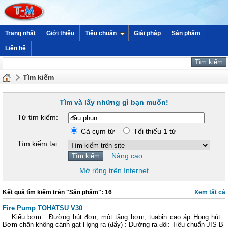
Trang nhất
Giới thiệu
Tiêu chuẩn
Giải pháp
Sản phẩm
Liên hệ
Tìm kiếm
Tìm và lấy những gì bạn muốn!
Từ tìm kiếm:
Cả cụm từ
Tối thiểu 1 từ
Tìm kiếm tại:
Nâng cao
Mở rộng trên Internet
Kết quả tìm kiếm trên "Sản phẩm": 16
Xem tất cả
Fire Pump TOHATSU V30
... Kiểu bơm : Đường hút đơn, một tầng bơm, tuabin cao áp Họng hút :
Bơm chân không cánh gạt Họng ra (đẩy) : Đường ra đôi: Tiêu chuẩn JIS-B-