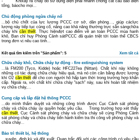
- Khixảy ra cháy do sử dụng điện phải nhanh chóng cắt cầu dao điện
tổng, báocho mọi...
Chủ động phòng ngừa cháy nổ
...bộ chủ chốt của lực lượng PCCC cơ sở, dân phòng…, giúp cáclực
lượng này tiếp tục củng cố, nâng cao khả năng thường trực sẵn sàngchữa
cháy khi
cần thiết
. Thực hiệnđợt cao điểm về an toàn PCCC mùa hanh
khô, Ban chỉ huy Phòng Cảnh sátPCCC đã quán triệt tới toàn thể CBCS
trong đơn vị nêu cao tinh...
Kết quả tìm kiếm trên "Sản phẩm": 5
Xem tất cả
Chữa cháy khô, Chữa cháy tự động - fire extinguishing system
...là FM200 (Tyco, Kidde) hoặc HFC227ea (Nittan). Chất khí này không
những có tác dụng chữa cháy hiệu quả, mà nó còn cân bằng được lượng
khí O2
cần thiết
để cho con người hô hấp tạm thời trong trường hợp khẩn
cấp. Ngoài ra, với chất khí chữa cháy ''sạch'' này, sau khi hoàn tất nhiệm
vụ chữa cháy,...
Cung cấp và lắp đặt hệ thống PCCC
...do mình thẩm duyệt và những công trình được Cục Cảnh sát phòng
cháy và chữa cháy ủy quyền hoặc yêu cầu. Trong trường hợp xét thấy
cần thiết
, Cục Cảnh sát phòng cháy và chữa cháy sẽ cùng Phòng Cảnh
sát phòng cháy và chữa cháy tiến hành kiểm tra thi công về phòng cháy và
chữa cháy...
Bảo trì thiết bị, hệ thống
...xuyên, định kỳ và đột xuất; Quan trắc đối với các công trình có yêu cầu