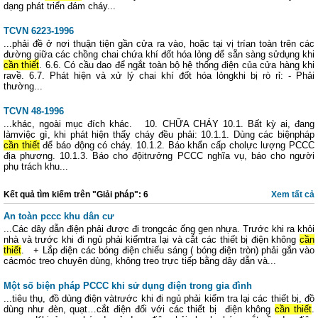
dạng phát triển đám cháy...
TCVN 6223-1996
...phải đề ở nơi thuận tiện gần cửa ra vào, hoặc tại vị trían toàn trên các
đường giữa các chồng chai chứa khí đốt hóa lỏng để sẵn sàng sửdụng khi
cần thiết
. 6.6. Có cầu dao để ngắt toàn bộ hệ thống điện của cửa hàng khi
ravề. 6.7. Phát hiện và xử lý chai khí đốt hóa lỏngkhi bị rò rỉ: - Phải
thường...
TCVN 48-1996
...khác, ngoài mục đích khác. 10. CHỮA CHÁY 10.1. Bất kỳ ai, đang
làmviệc gì, khi phát hiện thấy cháy đều phải: 10.1.1. Dùng các biệnpháp
cần thiết
để báo động có cháy. 10.1.2. Báo khẩn cấp cholực lượng PCCC
địa phương. 10.1.3. Báo cho độitrưởng PCCC nghĩa vụ, báo cho người
phụ trách khu...
Kết quả tìm kiếm trên "Giải pháp": 6
Xem tất cả
An toàn pccc khu dân cư
...Các dây dẫn điện phải được đi trongcác ống gen nhựa. Trước khi ra khỏi
nhà và trước khi đi ngủ phải kiểmtra lại và cắt các thiết bị điện không
cần
thiết
. + Lắp điện các bóng điện chiếu sáng ( bóng điện tròn) phải gắn vào
cácmóc treo chuyên dùng, không treo trực tiếp bằng dây dẫn và...
Một số biện pháp PCCC khi sử dụng điện trong gia đình
...tiêu thụ, đồ dùng điện vàtrước khi đi ngủ phải kiểm tra lại các thiết bị, đồ
dùng như đèn, quạt…cắt điện đối với các thiết bị điện không
cần thiết
.