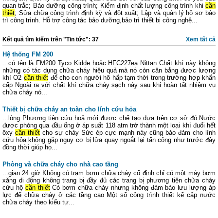
quan trắc; Bảo dưỡng công trình; Kiểm định chất lượng công trình khi
cần
thiết
; Sửa chữa công trình định kỳ và đột xuất; Lập và quản lý hồ sơ bảo
trì công trình. Hỗ trợ công tác bảo dưỡng,bảo trì thiết bị công nghệ...
Kết quả tìm kiếm trên "Tin tức": 37
Xem tất cả
Hệ thống FM 200
...có tên là FM200 Tyco Kidde hoặc HFC227ea Nittan Chất khí này không
những có tác dụng chữa cháy hiệu quả mà nó còn cân bằng được lượng
khí O2
cần thiết
để cho con người hô hấp tạm thời trong trường hợp khẩn
cấp Ngoài ra với chất khí chữa cháy sạch này sau khi hoàn tất nhiệm vụ
chữa cháy nó...
Thiết bị chữa cháy an toàn cho lính cứu hỏa
...lỏng Phương tiện cứu hoả mới được chế tạo dựa trên cơ sở đó.Nước
được phóng qua đầu ống ở áp suất 118 atm trở thành một loại khí đuổi hết
ôxy
cần thiết
cho sự cháy Sức ép cực mạnh này cũng bảo đảm cho lính
cứu hỏa không gặp nguy cơ bị lửa quay ngoắt lại tấn công như trước đây
đồng thời giúp họ...
Phòng và chữa cháy cho nhà cao tầng
...gian 24 giờ Không có trạm bơm chữa cháy cố định chỉ có một máy bơm
xăng di động không trang bị đầy đủ các trang bị phương tiện chữa cháy
cứu hộ
cần thiết
Có bơm chữa cháy nhưng không đảm bảo lưu lượng áp
lực để chữa cháy ở các tầng cao Một số công trình thiết kế cấp nước
chữa cháy theo kiểu tự...