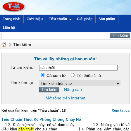
Trang nhất
Giới thiệu
Tiêu chuẩn
Giải pháp
Sản phẩm
Liên hệ
Tìm kiếm
Tìm và lấy những gì bạn muốn!
Từ tìm kiếm:
Cả cụm từ
Tối thiểu 1 từ
Tìm kiếm tại:
Nâng cao
Mở rộng trên Internet
Kết quả tìm kiếm trên "Tiêu chuẩn": 18
Xem tất cả
Tiêu Chuẩn Thiết Kế Phòng Chống Cháy Nổ
...1.2. Khái niệm về cháy, nổ và đám cháy 1.3. Những yếu tố và
điều kiện
cần thiết
cho sự cháy 1.4. Phân loại đám cháy, các