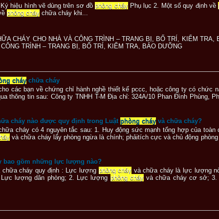
Ký hiệu hình vẽ dùng trên sơ đồ
phòng cháy
Phụ lục 2. Một số quy định về
 về
phòng cháy
chữa cháy khi...
ỮA CHÁY CHO NHÀ VÀ CÔNG TRÌNH – TRANG BỊ, BỐ TRÍ, KIỂM TR
CÔNG TRÌNH – TRANG BỊ, BỐ TRÍ, KIỂM TRA, BẢO DƯỠNG
òng cháy
chữa cháy
cho các bạn về chứng chỉ hành nghề thiết kế pccc, hoặc công ty có chức n
i qua thông tin sau: Công ty TNHH T-M Địa chỉ: 324A/10 Phan Đình Phùng,
ữa cháy nào được quy định trong Luật
phòng cháy
và chữa cháy?
chữa cháy có 4 nguyên tắc sau: 1. Huy động sức mạnh tổng hợp của toàn 
háy
và chữa cháy lấy phòng ngừa là chính; phảitích cực và chủ động phòng
y bao gồm những lực lượng nào?
 chữa cháy quy định : Lực lượng
phòng cháy
và chữa cháy là lực lượng nò
 Lực lượng dân phòng; 2. Lực lượng
phòng cháy
và chữa cháy cơ sở; 3