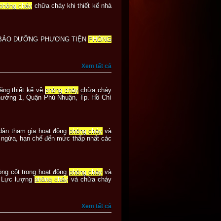
phòng cháy
chữa cháy khi thiết kế nhà
A, BẢO DƯỠNG PHƯƠNG TIỆN
PHÒNG
Xem tất cả
ăng thiết kế về
phòng cháy
chữa cháy
 Phường 1, Quận Phú Nhuận, Tp. Hồ Chí
dân tham gia hoạt động
phòng cháy
và
 ngừa, hạn chế đến mức thấp nhất các
ng cốt trong hoạt động
phòng cháy
và
. Lực lượng
phòng cháy
và chữa cháy
Xem tất cả