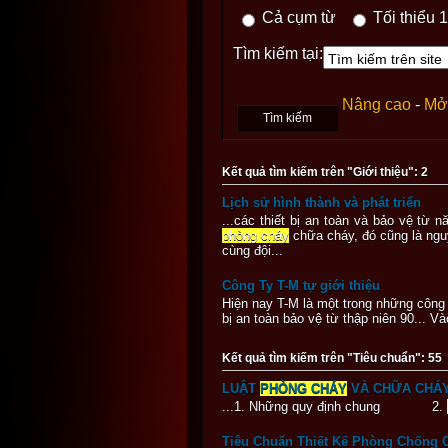
Cả cụm từ
Tối thiểu 1
Tìm kiếm tại:
Nâng cao
-
Mở 
Kết quả tìm kiếm trên "Giới thiệu": 2
Lịch sử hình thành và phát triển
...các thiết bị an toàn và bảo vệ từ
phòng cháy
chữa cháy, đó cũng là ngu
cùng đội...
Công Ty T-M tự giới thiệu
Hiện nay T-M là một trong những công
bị an toàn bảo vệ từ thập niên 90...
Kết quả tìm kiếm trên "Tiêu chuẩn": 55
LUẬT
PHÒNG CHÁY
VÀ CHỮA CHÁ
...1. Những quy định chung 2.
Tiêu Chuẩn Thiết Kế Phòng Chống 