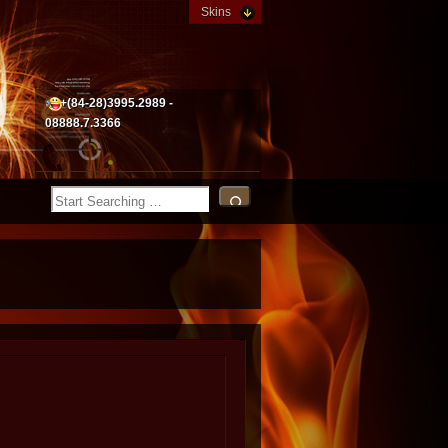
Skins
+(84-28)3995.2989 -
08888.7.3366