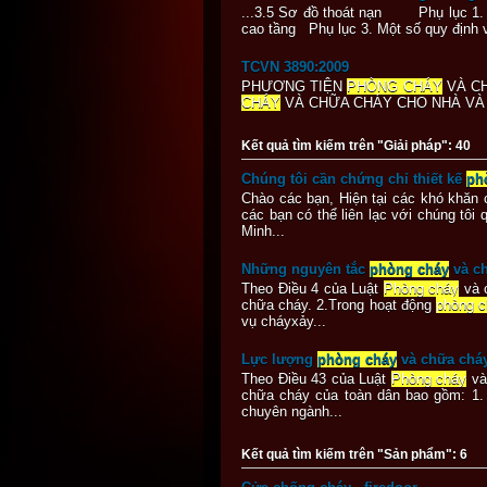
...3.5 Sơ đồ thoát nạn Phụ lục 1. 
cao tầng Phụ lục 3. Một số quy định
TCVN 3890:2009
PHƯƠNG TIỆN
PHÒNG CHÁY
VÀ CH
CHÁY
VÀ CHỮA CHÁY CHO NHÀ VÀ 
Kết quả tìm kiếm trên "Giải pháp": 40
Chúng tôi cần chứng chỉ thiết kế
ph
Chào các bạn, Hiện tại các khó khăn 
các bạn có thể liên lạc với chúng tô
Minh...
Những nguyên tắc
phòng cháy
và ch
Theo Điều 4 của Luật
Phòng cháy
và 
chữa cháy. 2.Trong hoạt động
phòng c
vụ cháyxảy...
Lực lượng
phòng cháy
và chữa chá
Theo Điều 43 của Luật
Phòng cháy
và
chữa cháy của toàn dân bao gồm: 1.
chuyên ngành...
Kết quả tìm kiếm trên "Sản phẩm": 6