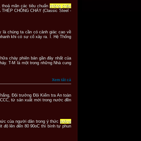
., thoả mãn các tiêu chuẩn
phòng cháy
A THÉP CHỐNG CHÁY (Classic Steel -
y là chúng ta cần có cảnh giác cao về
nhanh khi có sự cố xảy ra. I. Hệ Thống
hữa cháy phiên bản gần đây nhất của
háy. T-M là một trong những Nhà cung
Xem tất cả
hắng, Đội trưởng Đội Kiểm tra An toàn
PCCC, từ sản xuất mới trong nước đền
 thức của người dân trong ý thức
phòng
t độ lên đến 80 90oC thì bình tự phun