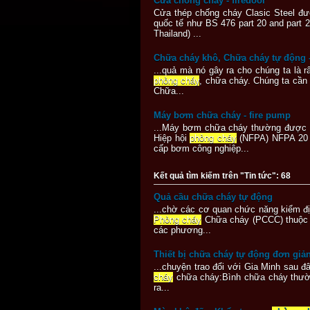
Cửa chống cháy - firedoor
Cửa thép chống cháy Clasic Steel đư
quốc tế như BS 476 part 20 and part 
Thailand) ...
Chữa cháy khô, Chữa cháy tự động -
...quả mà nó gây ra cho chúng ta là 
phòng cháy
, chữa cháy. Chúng ta cần
Chữa...
Máy bơm chữa cháy - fire pump
...Máy bơm chữa cháy thường được c
Hiệp hội
phòng cháy
(NFPA) NFPA 20 t
cấp bơm công nghiệp...
Kết quả tìm kiếm trên "Tin tức": 68
Quả cầu chữa cháy tự động
...chờ các cơ quan chức năng kiểm đị
Phòng cháy
Chữa cháy (PCCC) thuộc P
các phương...
Thiết bị chữa cháy tự động đơn giả
...chuyện trao đổi với Gia Minh sau đ
cháy
chữa cháy:Bình chữa cháy thường
ra...