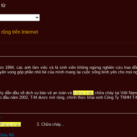
 từ
rộng trên Internet
 năm 1994, các anh làm việc và là sinh viên không ngừng nghiên cứu trao d
yện vọng góp phần nhỏ bé của mình mang lại cuộc sống bình yên cho mọi n
 ty dẫn đầu về dịch vụ bảo vệ an toàn và
phòng cháy
chữa cháy tại Việt Nam.
 Vào đầu năm 2002, T-M được mở rộng, chính thức khai sinh Công Ty TNHH T-M
Y
Phòng cháy
3. Chữa cháy...
Cháy Nổ