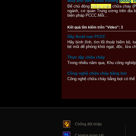
Mùa khô đến: Khẩn trương
phòng c
Để chủ động
phòng cháy
chữa cháy (P
ngành, cơ quan Trung ương trên địa 
biện pháp PCCC.Mỗi...
Kết quả tìm kiếm trên "Video": 3
Dây thoát nạn PCCC
Hãy bình tĩnh, tìm lối thoát hiểm bộ,
bịt mũi để phòng khói ngạt, độc, lửa ch
Thực tập chữa cháy
Trong nhiều năm qua, Khu công nghiệp
Công nghệ chữa cháy bằng bọt
Công nghệ chữa cháy bằng bọt có thể
Chống đột nhập
Camera quan sát