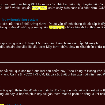
ợc sản xuất bởi hãng PCJ Industry của Thái Lan trên dây chuyền hiện đại
22 : 1987 và tiêu chuẩn
phòng cháy
chữa cháy hiện hành của Việt Nam. CỬ
 fire extinguishing system
rât lớn, rất khó có thể lường được. Do đó vấn đề mà chúng tôi đề cập ở đâ
 trang bị đầy đủ những phương tiện
phòng cháy
chữa cháy để kịp thời xử lí 
ấp chứng nhận UL hoặc FM toàn cầu. Tiêu chuẩn việc lắp đặt máy bơm c
iêu chuẩn cho việc lắp đặt bơm Máy bơm chữa cháy tủ điều khiển chữa c
nh về hiệu quả dập tắt 3 của lọai sản phẩm này. Theo Trung tá Hoàng Văn T
hòng Cảnh sát PCCC TP.HCM, tất cả các thiết bị liên quan đến lĩnh vực 
n
ây ông giới thiệu đầy đủ về loại thiết bị đó cũng như một số nhận xét về ý
 lâu nay là bóp và phun nay tôi gắn thêm một bộ phận tự động là khi nhiệ